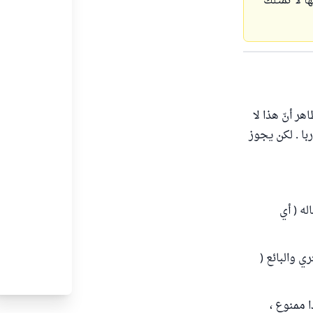
ا لا تمتلك
ر أنّ هذا لا
ربا . لكن يجوز
له ( أي
 والبائع (
ا ممنوع ،