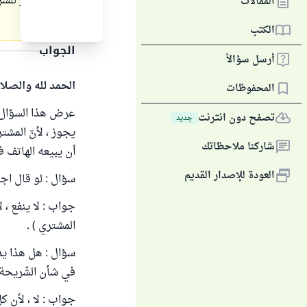
فهل يجوز للشرك
المقالات
الشريحة .
الكتب
الجواب
أرسل سؤالاً
الحمد لله والصلا
المحفوظات
عرض هذا السؤال ع
تصفح دون انترنت
جديد
يجوز ، لأنّ المشت
شاركنا ملاحظاتك
أن يبيعه الهاتف ف
العودة للإصدار القديم
سؤال : لو قال اجع
جواب : لا ينفع ، 
المشتري ) .
سؤال : هل هذا يد
في شأن الشّريحة )
جواب : لا ، لأن ك