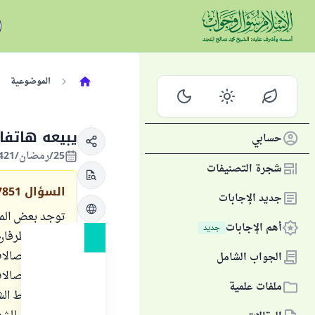
الموضوعية
يبيعه هاتفا
حسابي
25/رمضان/1421 الموافق 21/ديسمبر/2000
شجرة التصنيفات
السؤال
7851
جديد الإجابات
توجد بعض المؤس
أهم الإجابات
جديد
يتعاقد الطرفان
شركة الاتصالات 
الجواب الشامل
شركة الاتّصالا
ملفات علمية
على أقساط الش