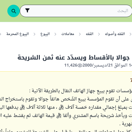
الفقه وأصوله
الفقه
معاملات
البيوع
البيوع المحرمة
 جوالا بالأقساط ويسدّد عنه ثمن الشريحة
11,426
سات تقوم ببيع جهاز الهاتف النقال بالطريقة الآتية :
 على أن تقوم المؤسسة ببيع الشّخص هاتفاً جوالا وتقوم باستخراج ا
بمبلغ إجمالي مقداره خمسة آلاف ريال ، منها ثلاثة آلاف ريال يدفعها البا
ت ويأخذ شريحة باسم المشتري وألفا ريال قيمة الهاتف ثم يقسّط عليه الم
هرية .