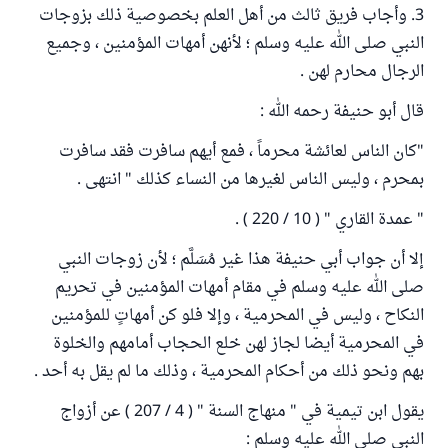
3. وأجاب فريق ثالث من أهل العلم بخصوصية ذلك بزوجات
النبي صلى الله عليه وسلم ؛ لأنهن أمهات المؤمنين ، وجميع
الرجال محارم لهن .
قال أبو حنيفة رحمه الله :
"كان الناس لعائشة محرماً ، فمع أيهم سافرت فقد سافرت
بمحرم ، وليس الناس لغيرها من النساء كذلك " انتهى .
" عمدة القاري " ( 10 / 220 ) .
إلا أن جواب أبي حنيفة هذا غير مُسَلَّم ؛ لأن زوجات النبي
صلى الله عليه وسلم في مقام أمهات المؤمنين في تحريم
النكاح ، وليس في المحرمية ، وإلا فلو كن أمهاتٍ للمؤمنين
في المحرمية أيضا لجاز لهن خلع الحجاب أمامهم والخلوة
بهم ونحو ذلك من أحكام المحرمية ، وذلك ما لم يقل به أحد .
يقول ابن تيمية في " منهاج السنة " ( 4 / 207 ) عن أزواج
النبي صلى الله عليه وسلم :