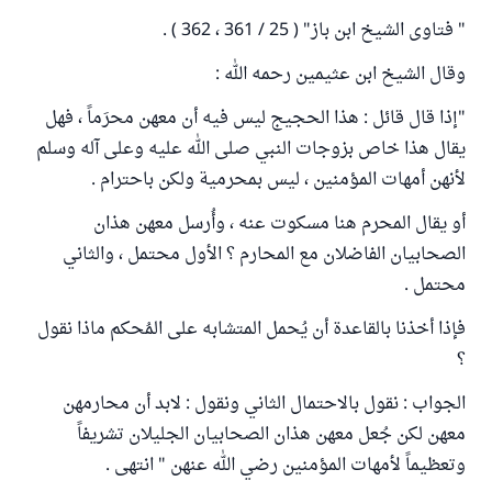
" فتاوى الشيخ ابن باز" ( 25 / 361 ، 362 ) .
وقال الشيخ ابن عثيمين رحمه الله :
"إذا قال قائل : هذا الحجيج ليس فيه أن معهن محرَماً ، فهل
يقال هذا خاص بزوجات النبي صلى الله عليه وعلى آله وسلم
لأنهن أمهات المؤمنين ، ليس بمحرمية ولكن باحترام .
أو يقال المحرم هنا مسكوت عنه ، وأُرسل معهن هذان
الصحابيان الفاضلان مع المحارم ؟ الأول محتمل ، والثاني
محتمل .
فإذا أخذنا بالقاعدة أن يُحمل المتشابه على المُحكم ماذا نقول
؟
الجواب : نقول بالاحتمال الثاني ونقول : لابد أن محارمهن
معهن لكن جُعل معهن هذان الصحابيان الجليلان تشريفاً
وتعظيماً لأمهات المؤمنين رضي الله عنهن " انتهى .