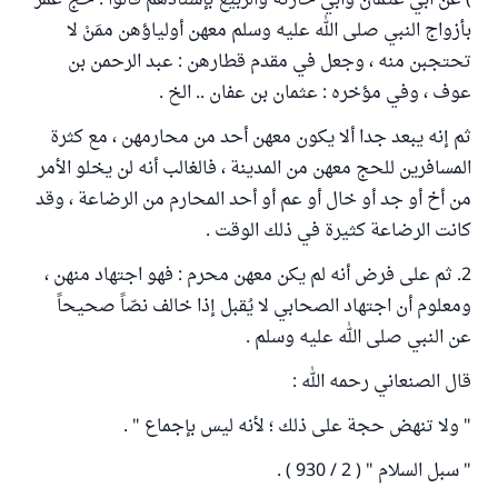
) عن أبي عثمان وأبي حارثة والربيع بإسنادهم قالوا ‏:‏ حجَّ عمر
بأزواج النبي صلى الله عليه وسلم معهن أولياؤهن ممَنْ لا
تحتجبن منه ، وجعل في مقدم قطارهن : عبد الرحمن بن
عوف ، وفي مؤخره‏ :‏ عثمان بن عفان .. الخ .
ثم إنه يبعد جدا ألا يكون معهن أحد من محارمهن ، مع كثرة
المسافرين للحج معهن من المدينة ، فالغالب أنه لن يخلو الأمر
من أخ أو جد أو خال أو عم أو أحد المحارم من الرضاعة ، وقد
كانت الرضاعة كثيرة في ذلك الوقت .
2. ثم على فرض أنه لم يكن معهن محرم : فهو اجتهاد منهن ،
ومعلوم أن اجتهاد الصحابي لا يُقبل إذا خالف نصّاً صحيحاً
عن النبي صلى الله عليه وسلم .
قال الصنعاني رحمه الله :
" ولا تنهض حجة على ذلك ؛ لأنه ليس بإجماع " .
" سبل السلام " ( 2 / 930 ) .