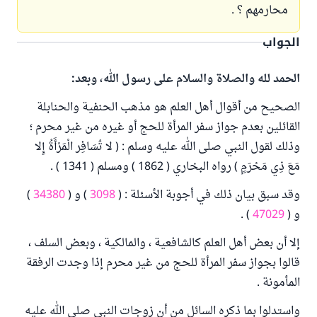
محارمهم ؟ .
الجواب
الحمد لله والصلاة والسلام على رسول الله، وبعد:
الصحيح من أقوال أهل العلم هو مذهب الحنفية والحنابلة
القائلين بعدم جواز سفر المرأة للحج أو غيره من غير محرم ؛
وذلك لقول النبي صلى الله عليه وسلم : ( لا تُسَافِر الْمَرْأَةُ إِلا
مَعَ ذِي مَحْرَمٍ ) رواه البخاري ( 1862 ) ومسلم ( 1341 ) .
وقد سبق بيان ذلك في أجوبة الأسئلة : (
3098
) و (
34380
)
و (
47029
) .
إلا أن بعض أهل العلم كالشافعية ، والمالكية ، وبعض السلف ،
قالوا بجواز سفر المرأة للحج من غير محرم إذا وجدت الرفقة
المأمونة .
واستدلوا بما ذكره السائل من أن زوجات النبي صلى الله عليه