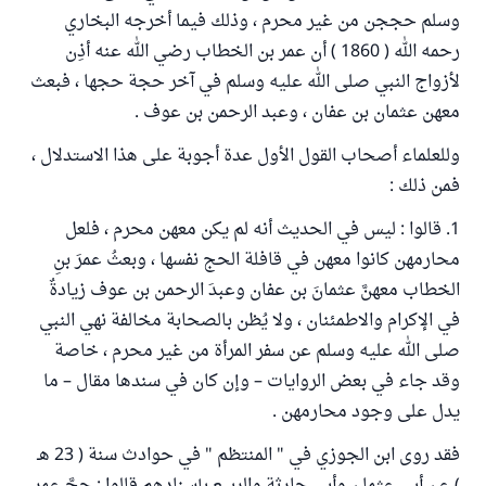
وسلم حججن من غير محرم ، وذلك فيما أخرجه البخاري
رحمه الله ( 1860 ) أن عمر بن الخطاب رضي الله عنه أذِن
لأزواج النبي صلى الله عليه وسلم في آخر حجة حجها ، فبعث
معهن عثمان بن عفان ، وعبد الرحمن بن عوف .
وللعلماء أصحاب القول الأول عدة أجوبة على هذا الاستدلال ،
فمن ذلك :
1. قالوا : ليس في الحديث أنه لم يكن معهن محرم ، فلعل
محارمهن كانوا معهن في قافلة الحج نفسها ، وبعثُ عمرَ بنِ
الخطاب معهنَّ عثمانَ بن عفان وعبدَ الرحمن بن عوف زيادةٌ
في الإكرام والاطمئنان ، ولا يُظن بالصحابة مخالفة نهي النبي
صلى الله عليه وسلم عن سفر المرأة من غير محرم ، خاصة
وقد جاء في بعض الروايات – وإن كان في سندها مقال – ما
يدل على وجود محارمهن .
فقد روى ابن الجوزي في " المنتظم " في حوادث سنة ( 23 هـ