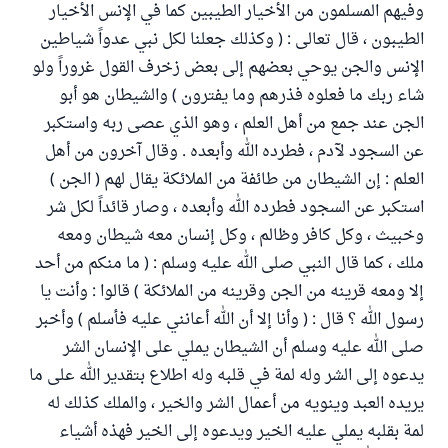
وفيهم المسلمون من الأخيار الطيبين كما في الإنس الأخيار
الطيبون ، قال تعالى : ( وكذلك جعلنا لكل نبي عدواً شياطين
الإنس والجن يوحي بعضهم إلى بعض زخرف القول غروراً ولو
شاء ربك ما فعلوه فذرهم وما يفترون ) والشيطان هو أبو
الجن عند جمع من أهل العلم ، وهو الذي عصى ربه واستكبر
عن السجود لآدم ، فطرده الله وأبعده . وقال آخرون من أهل
العلم : إن الشيطان من طائفة من الملائكة يقال لهم ( الجن )
استكبر عن السجود فطرده الله وأبعده ، وصار قائداً لكل شر
وخبيث ، وكل كافر وظالم ، وكل إنسان معه شيطان ومعه
ملك ، كما قال النبي صلى الله عليه وسلم : ( ما منكم من أحد
إلا ومعه قرينه من الجن وقرينه من الملائكة ) قالوا : وأنت يا
رسول الله ؟ قال : ( وأنا إلا أن الله أعانني عليه فأسلم ) وأخبر
صلى الله عليه وسلم أن الشيطان يملي على الإنسان الشر
يدعوه إلى الشر وله لمة في قلبه وله اطلاع بتقدير الله على ما
يريده العبد وينويه من أعمال الشر والخير ، والملك كذلك له
لمة بقلبه يملي عليه الخير ويدعوه إلى الخير فهذه أشياء