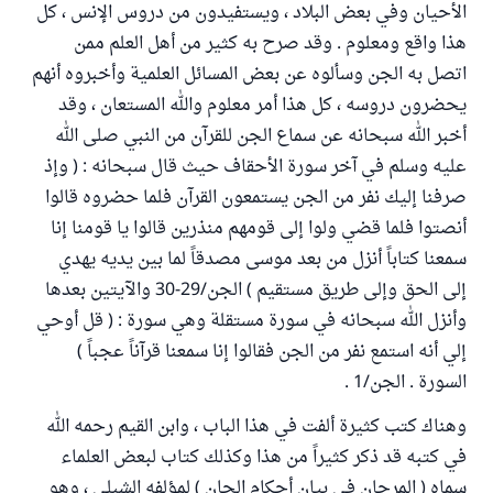
الأحيان وفي بعض البلاد ، ويستفيدون من دروس الإنس ، كل
هذا واقع ومعلوم . وقد صرح به كثير من أهل العلم ممن
اتصل به الجن وسألوه عن بعض المسائل العلمية وأخبروه أنهم
يحضرون دروسه ، كل هذا أمر معلوم والله المستعان ، وقد
أخبر الله سبحانه عن سماع الجن للقرآن من النبي صلى الله
عليه وسلم في آخر سورة الأحقاف حيث قال سبحانه : ( وإذ
صرفنا إليك نفر من الجن يستمعون القرآن فلما حضروه قالوا
أنصتوا فلما قضي ولوا إلى قومهم منذرين قالوا يا قومنا إنا
سمعنا كتاباً أنزل من بعد موسى مصدقاً لما بين يديه يهدي
إلى الحق وإلى طريق مستقيم ) الجن/29-30 والآيتين بعدها
وأنزل الله سبحانه في سورة مستقلة وهي سورة : ( قل أوحي
إلي أنه استمع نفر من الجن فقالوا إنا سمعنا قرآناً عجباً )
السورة . الجن/1 .
وهناك كتب كثيرة ألفت في هذا الباب ، وابن القيم رحمه الله
في كتبه قد ذكر كثيراً من هذا وكذلك كتاب لبعض العلماء
سماه ( المرجان في بيان أحكام الجان ) لمؤلفه الشبلي ، وهو