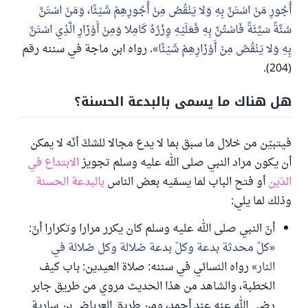
أُجُورِ مَنْ اسْتَنَّ بِهِ وَلا يَنْقُصُ مِنْ أُجُورِهِمْ شَيْئًا، وَمَنْ اسْتَنَّ
سُنَّةً سَيِّئَةً فَاسْتُنَّ بِهِ فَعَلَيْهِ وِزْرُهُ كَامِلا وَمِنْ أَوْزَارِ الَّذِي اسْتَنَّ
بِهِ وَلا يَنْقُصُ مِنْ أَوْزَارِهِمْ شَيْئًا
. رواه ابن ماجة في سننه رقم
(204).
هل هناك ما يسمى بالبدعة الحسنة؟
فيتبيّن من خلال ما سبق بما لا يدع مجالا للشكّ أنّه لا يمكن
أن يكون مراد النبي صلى الله عليه وسلم تجويز
الابتداع في
الدّين
أو فتح الباب لما يسمّيه بعض الناس
بالبدعة الحسنة
وذلك لما يلي:
أنّ النبي صلى الله عليه وسلم كان يكرر مرارا وتكرارا أنّ:
كلّ محدثة بدعة وكلّ بدعة ضلالة وكل ضلالة في
النار
رواه النسائي في سننه: صلاة العيدين: باب كيف
الخطبة، والشاهد من هذا الحديث مروي من طريق جابر
رضي الله عنه عند أحمد، ومن طريق العرباض بن سارية