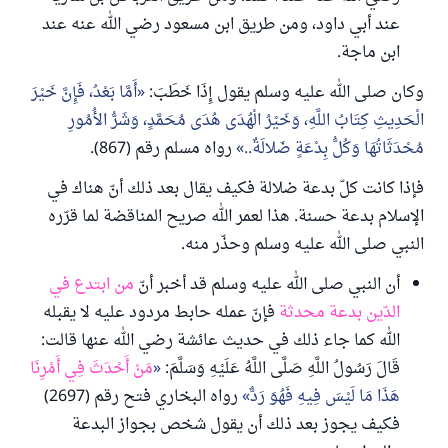
عند أبي داود، ومن طريق ابن مسعود رضي الله عنه عند
ابن ماجة.
وكان صلى الله عليه وسلم يقول إِذَا خَطَبَ:
أَمَّا بَعْدُ، فَإِنَّ خَيْرَ
الْحَدِيثِ كِتَابُ اللَّهِ، وَخَيْرُ الْهُدَى هُدَى مُحَمَّدٍ، وَشَرُّ الأُمُورِ
مُحْدَثَاتُهَا وَكُلُّ بِدْعَةٍ ضَلالَةٌ..
رواه مسلم رقم (867).
فإذا كانت كلّ بدعة ضلالة فكيف يقال بعد ذلك أنّ هناك في
الإسلام بدعة حسنة. هذا لعمر الله صريح المناقضة لما قرّره
النبي صلى الله عليه وسلم وحذّر منه.
أن النبي صلى الله عليه وسلم قد أخبر أنّ
من ابتدع في
الدّين بدعة محدثة
فإنّ عمله حابط مردود عليه لا يقبله
الله كما جاء ذلك في حديث عائشة رضي الله عنها قالت:
قَالَ رَسُولُ اللَّهِ صَلَّى اللَّهُ عَلَيْهِ وَسَلَّمَ:
مَنْ أَحْدَثَ فِي أَمْرِنَا
هَذَا مَا لَيْسَ فِيهِ فَهُوَ رَدٌّ
رواه البخاري فتح رقم (2697)
فكيف يجوز بعد ذلك أن يقول شخص بجواز البدعة