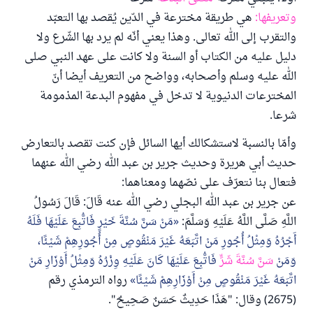
وتعريفها:
هي طريقة مخترعة في الدّين يُقصد بها التعبّد
والتقرب إلى الله تعالى. وهذا يعني أنّه لم يرد بها الشّرع ولا
دليل عليه من الكتاب أو السنة ولا كانت على عهد النبي صلى
الله عليه وسلم وأصحابه، وواضح من التعريف أيضا أنّ
المخترعات الدنيوية لا تدخل في مفهوم البدعة المذمومة
شرعا.
وأمّا بالنسبة لاستشكالك أيها السائل فإن كنت تقصد بالتعارض
حديث أبي هريرة وحديث جرير بن عبد الله رضي الله عنهما
فتعال بنا نتعرّف على نصّهما ومعناهما:
عن جرير بن عبد الله البجلي رضي الله عنه قَالَ: قَالَ رَسُولُ
اللَّهِ صَلَّى اللَّهُ عَلَيْهِ وَسَلَّمَ:
مَنْ سَنَّ سُنَّةَ خَيْرٍ فَاتُّبِعَ عَلَيْهَا فَلَهُ
أَجْرُهُ وَمِثْلُ أُجُورِ مَنْ اتَّبَعَهُ غَيْرَ مَنْقُوصٍ مِنْ أُجُورِهِمْ شَيْئًا،
وَمَنْ
سَنَّ سُنَّةَ شَرٍّ
فَاتُّبِعَ عَلَيْهَا كَانَ عَلَيْهِ وِزْرُهُ وَمِثْلُ أَوْزَارِ مَنْ
اتَّبَعَهُ غَيْرَ مَنْقُوصٍ مِنْ أَوْزَارِهِمْ شَيْئًا
رواه الترمذي رقم
(2675) وقال: "هَذَا حَدِيثٌ حَسَنٌ صَحِيحٌ".