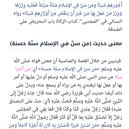
أُجُورِهِمْ شَيْئًا وَمَنْ سَنَّ فِي الإِسْلامِ سُنَّةً سَيِّئَةً فَعَلَيْهِ وِزْرُهَا
وَوِزْرُ مَنْ عَمِلَ بِهَا مِنْ غَيْرِ أَنْ يَنْقُصَ مِنْ أَوْزَارِهِمْ شَيْئًا
رواه
النسائي في "المجتبى": كتاب الزكاة باب التحريض على
الصّدقة.
معنى حديث (من سنّ في الإسلام سنّة حسنة)
فيتبين من خلال القصة والمناسبة أنّ معنى قوله صلى الله
عليه وسلم:
من سنّ في الإسلام سنّة حسنة
أي:
من أحيا
سنّة
من سنن النبي صلى الله عليه وسلم أو دلّ عليها أو أمر
بها أو عمل بها ليقتدي به من يراه أو يسمع عنه، ويدلّ على
ذلك أيضا حديث أبي هُرَيْرَةَ رضي الله عنه قَالَ: جَاءَ رَجُلٌ إِلَى
النَّبِيِّ صَلَّى اللَّهُ عَلَيْهِ وَسَلَّمَ فَحَثَّ عَلَيْهِ (أي: حثّ على التصدّق
عليه) فَقَالَ رَجُلٌ عِنْدِي كَذَا وَكَذَا قَالَ فَمَا بَقِيَ فِي الْمَجْلِسِ
رَجُلٌ إِلاّ تَصَدَّقَ عَلَيْهِ بِمَا قَلَّ أَوْ كَثُرَ فَقَالَ رَسُولُ اللَّهِ صَلَّى اللَّهُ
عَلَيْهِ وَسَلَّمَ:
مَنْ اسْتَنَّ خَيْرًا فَاسْتُنَّ بِهِ كَانَ لَهُ أَجْرُهُ كَامِلاً وَمِنْ