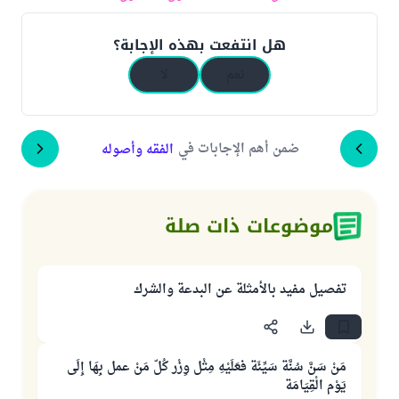
هل انتفعت بهذه الإجابة؟
نعم
لا
ضمن أهم الإجابات في
الفقه وأصوله
موضوعات ذات صلة
تفصيل مفيد بالأمثلة عن البدعة والشرك
مَنْ سَنَّ سُنَّة سَيِّئَة فعَلَيْهِ مِثْل وِزْر كُلّ مَنْ عمل بِهَا إِلَى
يَوْم الْقِيَامَة