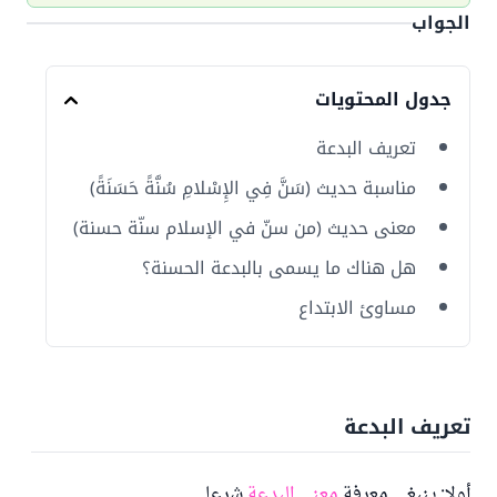
الجواب
جدول المحتويات
تعريف البدعة
مناسبة حديث (سَنَّ فِي الإِسْلامِ سُنَّةً حَسَنَةً)
معنى حديث (من سنّ في الإسلام سنّة حسنة)
هل هناك ما يسمى بالبدعة الحسنة؟
مساوئ الابتداع
تعريف البدعة
أولا: ينبغي معرفة
معنى البدعة
شرعا