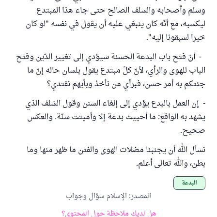
وسلم وأصحابه والسلف الصالح حتى جاء هذا المبتدع
ليكسبه، مع أنّه كان ينبغي عليه أن يقول في نفسه "لو كان
خيرا لسبقونا إليه".
- أنّ فتح باب البدعة الحسنة سيؤدي إلى تغيير الدّين وفتح
الباب للهوى والرأي، لأنّ كلّ مبتدع يقول بلسان حاله إنّ ما
جئتكم به أمر حسن، فبرأي من نأخذ وبأيهم نقتدي؟
- إن العمل بالبدع يؤدي إلى إلغاء السنن وقول السّلف الذي
يشهد به الواقع: ما أحييت بدعة إلا وأميتت سنّة. والعكس
صحيح.
نسأل الله أن يجنبنا مضلات الهوى والفتن ما ظهر منها وما
بطن، والله تعالى أعلم.
البدعة
المصدر
:
الإسلام سؤال وجواب
هل لديك ملاحظة حول المحتوى؟