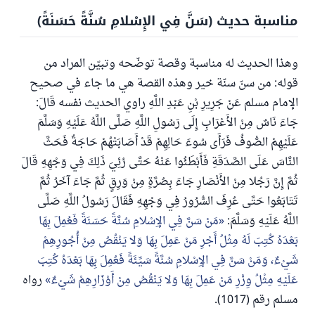
مناسبة حديث (سَنَّ فِي الإِسْلامِ سُنَّةً حَسَنَةً)
وهذا الحديث له مناسبة وقصة توضّحه وتبيّن المراد من
قوله: من سنّ سنّة خير وهذه القصة هي ما جاء في صحيح
الإمام مسلم عَنْ جَرِيرِ بْنِ عَبْدِ اللَّهِ راوي الحديث نفسه قَالَ:
جَاءَ نَاسٌ مِنْ الأَعْرَابِ إِلَى رَسُولِ اللَّهِ صَلَّى اللَّهُ عَلَيْهِ وَسَلَّمَ
عَلَيْهِمْ الصُّوفُ فَرَأَى سُوءَ حَالِهِمْ قَدْ أَصَابَتْهُمْ حَاجَةٌ فَحَثَّ
النَّاسَ عَلَى الصَّدَقَةِ فَأَبْطَئُوا عَنْهُ حَتَّى رُئِيَ ذَلِكَ فِي وَجْهِهِ قَالَ
ثُمَّ إِنَّ رَجُلا مِنْ الأَنْصَارِ جَاءَ بِصُرَّةٍ مِنْ وَرِقٍ ثُمَّ جَاءَ آخَرُ ثُمَّ
تَتَابَعُوا حَتَّى عُرِفَ السُّرُورُ فِي وَجْهِهِ فَقَالَ رَسُولُ اللَّهِ صَلَّى
اللَّهُ عَلَيْهِ وَسَلَّمَ:
مَنْ سَنَّ فِي الإِسْلامِ سُنَّةً حَسَنَةً فَعُمِلَ بِهَا
بَعْدَهُ كُتِبَ لَهُ مِثْلُ أَجْرِ مَنْ عَمِلَ بِهَا وَلا يَنْقُصُ مِنْ أُجُورِهِمْ
شَيْءٌ، وَمَنْ سَنَّ فِي الإِسْلامِ سُنَّةً سَيِّئَةً فَعُمِلَ بِهَا بَعْدَهُ كُتِبَ
عَلَيْهِ مِثْلُ وِزْرِ مَنْ عَمِلَ بِهَا وَلا يَنْقُصُ مِنْ أَوْزَارِهِمْ شَيْءٌ
رواه
مسلم رقم (1017).