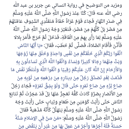
ومزيد من التوضيح في رواية النسائي عن جرير بن عبد الله
رضي الله عنه قَالَ: كُنَّا عِنْدَ رَسُولِ اللَّهِ صَلَّى اللَّهُ عَلَيْهِ وَسَلَّمَ
فِي صَدْرِ النَّهَارِ فَجَاءَ قَوْمٌ عُرَاةً حُفَاةً مُتَقَلِّدِي السُّيُوفِ عَامَّتُهُمْ
مِنْ مُضَرَ بَلْ كُلُّهُمْ مِنْ مُضَرَ، فَتَغَيَّرَ وَجْهُ رَسُولِ اللَّهِ صَلَّى اللَّهُ
عَلَيْهِ وَسَلَّمَ لِمَا رَأَى بِهِمْ مِنْ الْفَاقَةِ، فَدَخَلَ ثُمَّ خَرَجَ فَأَمَرَ بِلالا
فَأَذَّنَ فَأَقَامَ الصَّلاةَ، فَصَلَّى ثُمَّ خَطَبَ، فَقَالَ:
يَا أَيُّهَا النَّاسُ
اتَّقُوا رَبَّكُمْ الَّذِي خَلَقَكُمْ مِنْ نَفْسٍ وَاحِدَةٍ وَخَلَقَ مِنْهَا زَوْجَهَا
وَبَثَّ مِنْهُمَا رِجَالا كَثِيرًا وَنِسَاءً وَاتَّقُوا اللَّهَ الَّذِي تَسَاءَلُونَ بِهِ
وَالأَرْحَامَ إِنَّ اللَّهَ كَانَ عَلَيْكُمْ رَقِيبًا وَ اتَّقُوا اللَّهَ وَلْتَنْظُرْ نَفْسٌ مَا
قَدَّمَتْ لِغَدٍ تَصَدَّقَ رَجُلٌ مِنْ دِينَارِهِ مِنْ دِرْهَمِهِ مِنْ ثَوْبِهِ مِنْ
صَاعِ بُرِّهِ مِنْ صَاعِ تَمْرِهِ حَتَّى قَالَ وَلَوْ بِشِقِّ تَمْرَةٍ
فَجَاءَ رَجُلٌ
مِنْ الأَنْصَارِ بِصُرَّةٍ كَادَتْ كَفُّهُ تَعْجِزُ عَنْهَا بَلْ قَدْ عَجَزَتْ ثُمَّ تَتَابَعَ
النَّاسُ حَتَّى رَأَيْتُ كَوْمَيْنِ مِنْ طَعَامٍ وَثِيَابٍ حَتَّى رَأَيْتُ وَجْهَ
رَسُولِ اللَّهِ صَلَّى اللَّهُ عَلَيْهِ وَسَلَّمَ يَتَهَلَّلُ كَأَنَّهُ مُذْهَبَةٌ فَقَالَ
رَسُولُ اللَّهِ صَلَّى اللَّهُ عَلَيْهِ وَسَلَّمَ:
مَنْ سَنَّ فِي الإِسْلامِ سُنَّةً
حَسَنَةً فَلَهُ أَجْرُهَا وَأَجْرُ مَنْ عَمِلَ بِهَا مِنْ غَيْرِ أَنْ يَنْقُصَ مِنْ