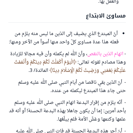
والعمل بها.
مساوئ الابتداع
أنّ المبتدع الذي يضيف إلى الدّين ما ليس منه يلزم من
فعله هذا عدة مساوئ كلّ واحد منها أسوأ من الآخر ومنها:
-
اتهام الدّين بالنقص
، وأنّ الله لم يكمله وأن فيه مجالا للزيادة
وهذا مصادم لقوله تعالى:
الْيَوْمَ أَكْمَلْتُ لَكُمْ دِينَكُمْ وَأَتْمَمْتُ
عَلَيْكُمْ نِعْمَتِي وَرَضِيتُ لَكُمُ الْإِسْلَامَ دِينًا
المائدة/ 3.
- أنّ الدّين بقي ناقصا من أيام النبي صلى الله عليه وسلم
حتى جاء هذا المبتدع ليكمله من عنده.
- أنّه يلزم من إقرار البدعة اتهام النبي صلى الله عليه وسلم
بأحد أمرين: إما أن يكون جاهلا بهذه البدعة الحسنة! أو أنه قد
علمها وكتمها وغشّ الأمة فلم يبلّغها.
- أنّ أجر هذه البدعة الحسنة قد فات النبي صلى الله عليه