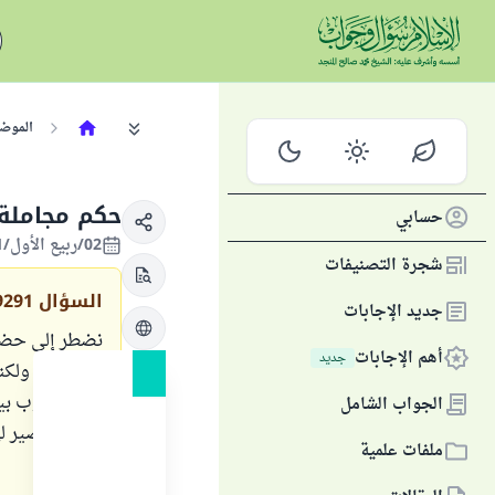
الموض
حكم مجاملة 
حسابي
02/ربيع الأول/1421 الموافق 04/يونيو/2000
شجرة التصنيفات
السؤال
9291
جديد الإجابات
نضطر إلى حضور
أهم الإجابات
جديد
والخمور ، ولكن
كأسه ( كوب بير
الجواب الشامل
بصب العصير لي
ملفات علمية
ساقية ؟.