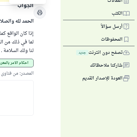
المقالات
الجواب
الكتب
الحمد لله والصلا
أرسل سؤالاً
إذا كان الواقع كم
المحفوظات
لما في ذلك من ال
لنا ولك السلامة .
تصفح دون انترنت
جديد
أحكام الأمر بالمع
شاركنا ملاحظاتك
المصدر
:
من فتاوى اللجنة 
العودة للإصدار القديم