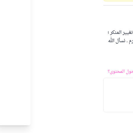
غيير المنكر ؛
 . نسأل الله
ول المحتوى؟