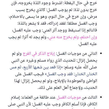
خرج في حال اليقظة: اشترط وجود اللذة بخروجه، فإن
خرج بدون لذة: لم يوجب الغسل: كالذي يخرج بسبب
مرض، وإن خرج في حال النوم، وهو ما يسمى بالاحتلام،
وجب الغسل مطلقا: لفقد إدراكه، فقد لا يشعر باللذة:
فالنائم إذا استيقظ ووجد أثر المني: وجب عليه الغسل،
وإن احتلم، ولم يخرج منه مني
، ولم يجد له أثرا: لم يجب
عليه الغسل.
الثاني من موجبات الغسل:
إيلاج الذكر في الفرج
ولو لم
يحصل إنزال: للحديث الذي رواه مسلم وغيره عن النبي
صلى الله عليه وسلم:
إذا قعد بين شعبها الأربع، ثم مس
الختان الختان: فقد وجب الغسل
فيجب الغسل على
الواطئ والموطوءة بالإيلاج، ولو لم يحصل إنزال: لهذا
الحديث، ولإجماع أهل العلم على ذلك.
الثالث من
موجبات الغسل
عند طائفة من العلماء: إسلام
الكافر، فإذا أسلم الكافر وجب عليه الغسل: لأن النبي صلى