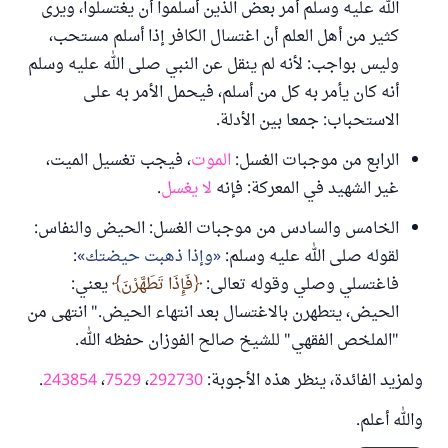
الله عليه وسلم أمر بعض الذين أسلموا أن يغتسلوا، ويرى
كثير من أهل العلم أن اغتسال الكافر إذا أسلم مستحب،
وليس بواجب: لأنه لم ينقل عن النبي صلى الله عليه وسلم
أنه كان يأمر به كل من أسلم، فيحمل الأمر به على
الاستحباب: جمعا بين الأدلة.
الرابع من موجبات الغسل:
الموت
، فيجب تغسيل الميت،
غير الشهيد في المعركة: فإنه
لا يغسل
.
الخامس والسادس من موجبات الغسل: الحيض والنفاس:
لقوله صلى الله عليه وسلم:
وإذا ذهبت حيضتك
:
فاغتسلي وصلي وقوله تعالى:
فَإِذَا تَطَهَّرْنَ
يعني:
الحيض، يتطهرن بالاغتسال بعد انتهاء الحيض." انتهى من
"الملخص الفقهي" للشيخ صالح الفوزان حفظه الله.
ولمزيد الفائدة، ينظر هذه الأجوبة:
292730
،
7529
،
243854
.
والله أعلم.