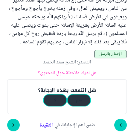
وتنزل البركة من الله حتى إن الناقة ليكفي لبنها العدد الكثير
من الناس ، ويفيض المال ، وفي زمنه يخرج يأجوج ومأجوج ،
ويعيثون في الأرض فسادا ، ( فيهلكهم الله ويحكم عيسى
عليه السلام الأرض بشريعة الإسلام حتى يموت ويصلي عليه
المسلمون ) ، ثم يرسل الله ريحا باردة فتقبض روح كل مؤمن ،
فلا يبقى بعد ذلك إلا شِرار الناس ، وعليهم تقوم الساعة .
الإيمان بالرسل
المصدر
:
الشيخ سعد الحميد
هل لديك ملاحظة حول المحتوى؟
هل انتفعت بهذه الإجابة؟
نعم
لا
ضمن أهم الإجابات في
العقيدة