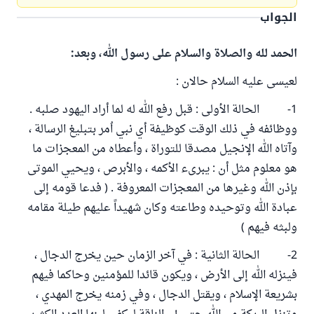
الجواب
الحمد لله والصلاة والسلام على رسول الله، وبعد:
لعيسى عليه السلام حالان :
1- الحالة الأولى : قبل رفع الله له لما أراد اليهود صلبه .
ووظائفه في ذلك الوقت كوظيفة أي نبي اُمر بتبليغ الرسالة ،
وآتاه الله الإنجيل مصدقا للتوراة ، وأعطاه من المعجزات ما
هو معلوم مثل أن : يبرىء الأكمه ، والأبرص ، ويحيي الموتى
بإذن الله وغيرها من المعجزات المعروفة . ( فدعا قومه إلى
عبادة الله وتوحيده وطاعته وكان شهيداً عليهم طيلة مقامه
ولبثه فيهم )
2- الحالة الثانية : في آخر الزمان حين يخرج الدجال ،
فينزله الله إلى الأرض ، ويكون قائدا للمؤمنين وحاكما فيهم
بشريعة الإسلام ، ويقتل الدجال ، وفي زمنه يخرج المهدي ،