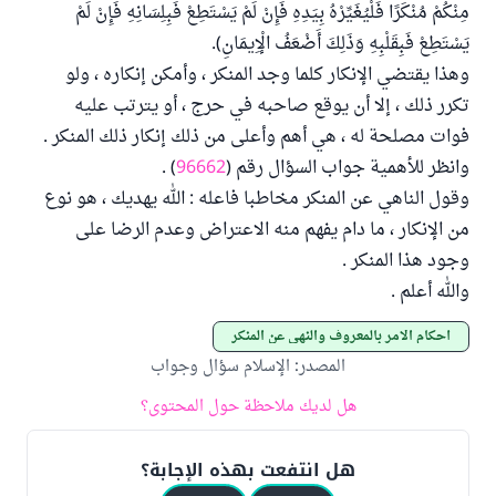
مِنْكُمْ مُنْكَرًا فَلْيُغَيِّرْهُ بِيَدِهِ فَإِنْ لَمْ يَسْتَطِعْ فَبِلِسَانِهِ فَإِنْ لَمْ
يَسْتَطِعْ فَبِقَلْبِهِ وَذَلِكَ أَضْعَفُ الْإِيمَانِ).
وهذا يقتضي الإنكار كلما وجد المنكر ، وأمكن إنكاره ، ولو
تكرر ذلك ، إلا أن يوقع صاحبه في حرج ، أو يترتب عليه
فوات مصلحة له ، هي أهم وأعلى من ذلك إنكار ذلك المنكر .
وانظر للأهمية جواب السؤال رقم (
96662
) .
وقول الناهي عن المنكر مخاطبا فاعله : الله يهديك ، هو نوع
من الإنكار ، ما دام يفهم منه الاعتراض وعدم الرضا على
وجود هذا المنكر .
والله أعلم .
أحكام الأمر بالمعروف والنهي عن المنكر
المصدر
:
الإسلام سؤال وجواب
هل لديك ملاحظة حول المحتوى؟
هل انتفعت بهذه الإجابة؟