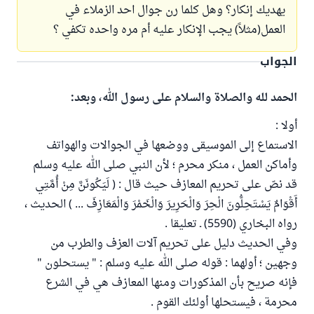
يهديك إنكار؟ وهل كلما رن جوال احد الزملاء في
العمل(مثلاً) يجب الإنكار عليه أم مره واحده تكفي ؟
الجواب
الحمد لله والصلاة والسلام على رسول الله، وبعد:
أولا :
الاستماع إلى الموسيقى ووضعها في الجوالات والهواتف
وأماكن العمل ، منكر محرم ؛ لأن النبي صلى الله عليه وسلم
قد نصّ على تحريم المعازف حيث قال : ( لَيَكُونَنَّ مِنْ أُمَّتِي
أَقْوَامٌ يَسْتَحِلُّونَ الْحِرَ وَالْحَرِيرَ وَالْخَمْرَ وَالْمَعَازِفَ ... ) الحديث ،
رواه البخاري (5590) ـ تعليقا .
وفي الحديث دليل على تحريم آلات العزف والطرب من
وجهين ؛ أولهما : قوله صلى الله عليه وسلم : " يستحلون "
فإنه صريح بأن المذكورات ومنها المعازف هي في الشرع
محرمة ، فيستحلها أولئك القوم .