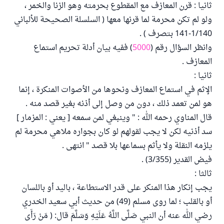
ثانيا : قرن المعازف مع المقطوع بحرمته وهو الزنا والخمر ،
ولو لم تكن محرمة لما قرنها معها ( السلسلة الصحيحة للألباني
1/140-141 بتصرف ) .
وانظر السؤال رقم (
5000
) ففيه بيان أدلة تحريم استماع
المعازف .
ثانيا :
الإثم في استماع المعازف ونحوها من الأصوات المنكرة ، إنما
هو لمن تعمد ذلك ، دون من وصل إلى أذنه بغير قصد منه .
قال المناوي رحمه الله : " وينبغي لمن سمعه [ يعني : المزمار ]
سد أذنيه لكن لا يجب لقولهم لو كان بجواره ملاهي محرمة لم
يلزمه النقلة ولا يأثم بسماعها بلا قصد " انتهى .
فيض القدير (3/355) .
ثالثا :
يجب إنكار هذا المنكر على قدر الاستطاعة ، باليد أو باللسان
أو بالقلب ؛ لما روى مسلم (49) من حديث أبي سعيد الخدري
رضي الله عنه أن النبي صَلَّى اللَّهُ عَلَيْهِ وَسَلَّمَ قال: ( مَنْ رَأَى