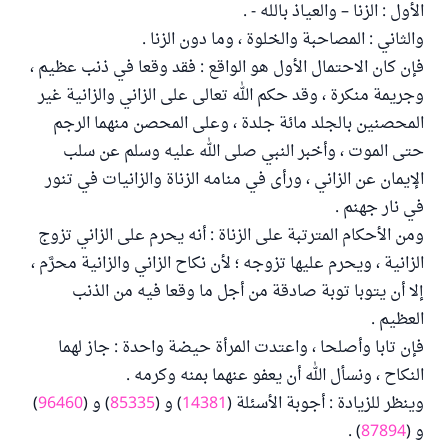
الأول : الزنا – والعياذ بالله - .
والثاني : المصاحبة والخلوة ، وما دون الزنا .
فإن كان الاحتمال الأول هو الواقع : فقد وقعا في ذنب عظيم ،
وجريمة منكرة ، وقد حكم الله تعالى على الزاني والزانية غير
المحصنين بالجلد مائة جلدة ، وعلى المحصن منهما الرجم
حتى الموت ، وأخبر النبي صلى الله عليه وسلم عن سلب
الإيمان عن الزاني ، ورأى في منامه الزناة والزانيات في تنور
في نار جهنم .
ومن الأحكام المترتبة على الزناة : أنه يحرم على الزاني تزوج
الزانية ، ويحرم عليها تزوجه ؛ لأن نكاح الزاني والزانية محرَّم ،
إلا أن يتوبا توبة صادقة من أجل ما وقعا فيه من الذنب
العظيم .
فإن تابا وأصلحا ، واعتدت المرأة حيضة واحدة : جاز لهما
النكاح ، ونسأل الله أن يعفو عنهما بمنه وكرمه .
وينظر للزيادة : أجوبة الأسئلة (
14381
) و (
85335
) و (
96460
)
و (
87894
) .