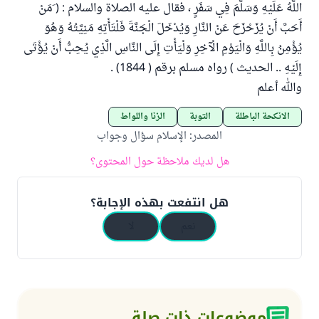
اللَّهُ عَلَيْهِ وَسَلَّمَ فِي سَفَرٍ ، فقال عليه الصلاة والسلام : ( َمَنْ
أَحَبَّ أَنْ يُزَحْزَحَ عَنْ النَّارِ وَيُدْخَلَ الْجَنَّةَ فَلْتَأْتِهِ مَنِيَّتُهُ وَهُوَ
يُؤْمِنُ بِاللَّهِ وَالْيَوْمِ الْآخِرِ وَلْيَأْتِ إِلَى النَّاسِ الَّذِي يُحِبُّ أَنْ يُؤْتَى
إِلَيْهِ .. الحديث ) رواه مسلم برقم ( 1844) .
والله أعلم
الأنكحة الباطلة
التوبة
الزنا واللواط
المصدر
:
الإسلام سؤال وجواب
هل لديك ملاحظة حول المحتوى؟
هل انتفعت بهذه الإجابة؟
نعم
لا
موضوعات ذات صلة