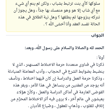
سلوكها كأي بنت ترتبط بشباب ، ولكن لم يتم أي شيء
مع أي شاب إلا هو وهو متمسك بها جدّاً ، وهل يجوز أن
نتركه يتزوجها ثم يطلقها ؟ وهل نية الطلاق في هذه
الحالة تفسد العقد وأنا أخشى الله ؟ .
الجواب
الحمد لله والصلاة والسلام على رسول الله، وبعد:
أولاً :
ذكرنا في فتاوى متعددة حرمة الاختلاط المستهتر ، الذي لا
ينضبط بضوابط الشرع في الحجاب ، وأدب المعاملة المتبادلة
، وذكرنا حرمة العمل والدراسة إن كان فيهما اختلاط ، ونأسف
أنه يوجد من المفتين من يتساهل في هذا الأمر ، ويقر هذه
الفوضى العارمة في أماكن الدراسة والعمل ، وكأنَّ هؤلاء
يعيشون في عالم آخر ، لا يرون فيه أثر الاختلاط المحرَّم من
إتلافٍ للقلوب ، وذَهابٍ للعقول ، وضَياع للأديان .