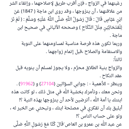
رغبتهما في الزواج ، فإن أقرب طريق لإصلاحهما ، وإتقاء الشر
من علاقتهما ، أن يتزوجها ، وقد روى ابن ماجة ( 1847) عَنْ
ابْنِ عَبَّاسٍ قَالَ : قَالَ رَسُولُ اللَّهِ صَلَّى اللَّهُ عَلَيْهِ وَسَلَّمَ : ( لَمْ نَرَ
لِلْمُتَحَابَّيْنِ مِثْلَ النِّكَاحِ ) وصححه الألباني في صحيح ابن
ماجة .
وربما تكون هذه فرصة مناسبة لمساومتهما على التوبة
والاستقامة والصلاح ،قبل إتمام زواجهما .
ثالثاً:
والزواج بنية الطلاق محرَّم ، ولا يجوز لمسلم أن ينويه قبل
عقد النكاح .
وينظر – للأهمية - : جوابي السؤالين (
27104
) و (
91962
) .
ونحن معك ، ونأمرك بخشية الله في مثل ذلك ، لو كانت هذه
ابنتك يا أمة الله ، أترضين لأحد أن يتزوجها بهذه النية ؟!
أيليق بك أن تفكري في مصلحة ابنك ، وتبحثي عن الخير له ،
ولو على حساب الناس ؟!
عن عبد الله بن عمرو بن العاص َقَالَ كُنَّا مَعَ رَسُولِ اللَّهِ صَلَّى