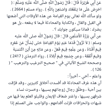
عَنْ أَبِي هُرَيْرَةَ قَالَ : قَالَ رَسُولُ اللَّهِ صَلَّى اللَّه عَلَيْهِ وَسَلَّمَ : (
احْرِصْ عَلَى مَا يَنْفَعُكَ وَاسْتَعِنْ بِاللَّهِ ) . رواه مسلم ( 2664 ) .
ولو سألك الله تعالى يوم القيامة عن هذه الأوقات التي أضعتها
في القيل والقال ، والكتابة والمحادثة فيما لا ينفعه ، بل هو
يضرك : فماذا سيكون جوابك ؟ .
عن أَبي بَرْزَةَ الأَسْلَمِيّ قالَ : قالَ رَسُولُ الله صلى الله عليه
وسلم : ( لاَ تَزُولُ قَدَمَا عَبْدٍ يَوْمَ القِيَامَةِ حَتّى يُسْأَلَ عَنْ عُمُرِهِ
فِيمَ أَفْنَاهُ ، وَعن عِلْمِهِ فِيمَ فَعَلَ ، وعن مَالِهِ مِنْ أَيْنَ اكْتَسَبَهُ
وَفيمَ أَنْفَقَهُ ، وعن جِسْمِهِ فِيمَ أَبْلاَهُ ) . رواه الترمذي ( 2417 )
وصححه الشيخ الألباني في " صحيح الترغيب والترهيب " (
126 ) .
واعلم – أخي – أخيراً :
أن هذه غرف المحادثة قد أفسدت أخلاق كثيرين ، وقد فرَّقت
بين أحبة ، وطلَّق رجال زوجاتهم بسببها ، وخسرت نساء
شرفهن بسببها ، واغتر ضعاف الإيمان وقليلو العلم بما فيها من
شبهات وانحرافات فزلت أقدامهم ، والواجب على المسلم إذا