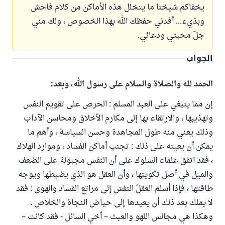
يخفاكم شيخنا ما يتخلل هذه الأماكن من كلام فاحش
وبذيء... أفدني حفظك الله بهذا الخصوص ، ولك مني
جلّ محبتي ودعائي.
الجواب
الحمد لله والصلاة والسلام على رسول الله، وبعد:
إن مما ينبغي على العبد المسلم : الحرص على تقويم النفس
وتهذيبها ، والارتقاء بها إلى مكارم الأخلاق ومحاسن الآداب
وذلك يعني منه طول المجاهدة وحسن السياسة ، وأهم ما
يمكن أن يعينه على ذلك : تجنب أماكن الفساد ، وموارد الهلاك
، فقد اتفق علماء السلوك على أن النفس مجبولة على الضعف
والميل في أصل تكوينها ، وأن العقل هو الذي يضبطها ويوجه
طاقتها ، فإذا أسلم العقلُ النفسَ إلى مراتع الفساد والهوى : فقد
لا يملك بعد ذلك أن يعيدها إلى حياض النجاة والخلاص .
وهكذا هي مجالس اللهو والعبث – أخي السائل - فقد كانت –