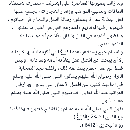
وما زالت بصورتها المعاصرة على الإنترنت – مصارف لاستنفاد
الطاقات وتضييع المواهب وإهدار الإنجازات ، يجتمع عليها
أهل البطالة ممن لا يحملون رسالة العمل والنجاح في حياتهم ،
فيهدرون فيها أوقاتهم وأعمارهم التي هي أغلى ما يملكون ،
ويقضون أيامهم في القيل والقال ، فلا هم أقاموا دنيا ولا
التزموا بدين .
والمسلم حين يستشعر نعمة الفراغ التي أكرمه الله بها لا يملك
إلا أن يبحث عن أفضل عمل يملأ به أيامه وساعاته ، وليس
فقط عن عمل حسن يسد عنه ذلك ، ولذلك تجد الصحابة
الكرام رضوان الله عليهم يسألون النبي صلى الله عليه وسلم
في أحاديث كثيرة عن أفضل الأعمال التي ينالون بها أرقى
المراتب عند الله تعالى ، فيجيبهم النبي صلى الله عليه وسلم
عما يسألون.
يقول النبي صلى الله عليه وسلم : ( نِعْمَتَانِ مَغْبُونٌ فِيهِمَا كَثِيرٌ
مِنْ النَّاسِ الصِّحَّةُ وَالْفَرَاغُ ) .
رواه البخاري ( 6412 ) .