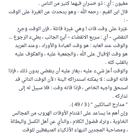
مغبون : أي : ذو خسران فيهما كثير من الناس .
قال ابن القيم - رحمه الله - وهو يتحدث عن الغيرة على الوقت
- :
غيْرة على وقت فات ! وهي غيرة قاتلة ، فإن الوقت وَحِيُّ
التقضي – أي : سريع الانقضاء – أبيُّ الجانب ، بطيء الرجوع ...
والوقت عند العابد : هو وقت العبادة والأوراد ، وعند المريد
هو وقت الإقبال على الله ، والجمعية عليه ، والعكوف عليه
بالقلب كله .
والوقت أعز شيء عليه ، يغار عليه أن ينقضي بدون ذلك ، فإذا
فاته الوقت : لا يمكنه استدراكه البتة ؛ لأن الوقت الثاني قد
استحق واجبه الخاص ، فإذا فاته وقت : فلا سبيل له إلى
تداركه .
" مدارج السالكين " ( 3 / 49 ) .
وإن أهم ما يساعد على اغتنام الأوقات الهروب من المجالس
الخاوية ، وترك فضول الكلام ، والنأي عن أهل الكسل والبطالة
، ومصاحبة المجدين النبهاء الأذكياء المتيقظين للوقت