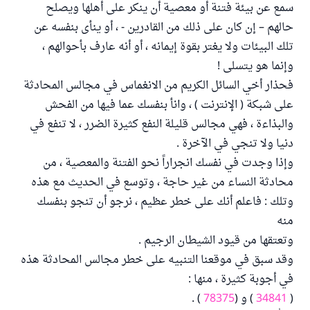
سمع عن بيئة فتنة أو معصية أن ينكر على أهلها ويصلح
حالهم – إن كان على ذلك من القادرين - ، أو ينأى بنفسه عن
تلك البيئات ولا يغتر بقوة إيمانه ، أو أنه عارف بأحوالهم ،
وإنما هو يتسلى !
فحذار أخي السائل الكريم من الانغماس في مجالس المحادثة
على شبكة ( الإنترنت ) ، وانأ بنفسك عما فيها من الفحش
والبذاءة ، فهي مجالس قليلة النفع كثيرة الضرر ، لا تنفع في
دنيا ولا تنجي في الآخرة .
وإذا وجدت في نفسك انجراراً نحو الفتنة والمعصية ، من
محادثة النساء من غير حاجة ، وتوسع في الحديث مع هذه
وتلك : فاعلم أنك على خطر عظيم ، نرجو أن تنجو بنفسك
منه
وتعتقها من قيود الشيطان الرجيم .
وقد سبق في موقعنا التنبيه على خطر مجالس المحادثة هذه
في أجوبة كثيرة ، منها :
(
34841
) و (
78375
) .