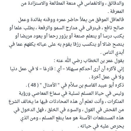
والدقائق ، والانغماس في متعة المطالعة والاستزادة من
المعرفة .
فالعاقل الموفق من يملأ حاضر عمره ووقته بفائدة وعمل
صالح نافع ، فيترقى في مدارج السمو والرفعة ، يطلب علما أو
يكتب درسا أو يتعلم صنعة أو يزور رحما أو يعود مريضا أو
ينصح ضالا أو يتكسب رزقا يقوم به على عياله يكفهم عما في
أيدي الناس .
يقول عمر بن الخطاب رضي الله عنه :
إني لأكره أن أرى أحدكم سبهللا – أي : فارغا – لا في عمل دنيا
ولا في عمل آخرة .
ذكره أبو عبيد القاسم بن سلاَّم في " الأمثال " ( 48 ) .
وليس في حياة المسلم تسلية في سماع المعاصي ورؤية
المنكرات ، وأنت تعلم أن هذه المحادثات فيها ما يخالف الشرع
من الفحش في القول ، والسوء في الخلق ، فهل الدخول في
هذه المستنقعات الآسنة هو مما ينفع المسلم ، ومن الذي
يحرص عليه في حياته .