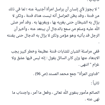
فأجاب :
" لا يجوز لأي إنسان أن يراسل امرأة أجنبية عنه ؛ لما في ذلك
من فتنة ، وقد يظن المراسل أنه ليست هناك فتنة ، ولكن لا
يزال به الشيطان حتى يغريه بها ، ويغريها به . وقد أمر صلى
الله عليه وسلم من سمع بالدجال أن يبتعد عنه ، وأخبر أن
الرجل قد يأتيه وهو مؤمن ولكن لا يزال به الدجال حتى يفتنه
.
ففي مراسلة الشبان للشابات فتنة عظيمة وخطر كبير يجب
الابتعاد عنها وإن كان السائل يقول : إنه ليس فيها عشق ولا
غرام " انتهى .
"فتاوى المرأة" جمع محمد المسند (ص 96) .
ثانياً :
الصائم مأمور بتقوى الله تعالى ، وفعل ما أمر ، واجتناب ما
نهى عنه .