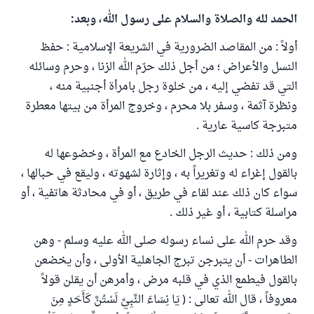
الحمد لله والصلاة والسلام على رسول الله، وبعد:
أولاً : من المقاصد الضرورية في الشريعة الإسلامية : حفظ
النسل والأعراض ؛ من أجل ذلك حرّم الله الزنا ، وحرم وسائله
التي قد تفضي إليه ، من خلوة رجل بامرأة أجنبية منه ،
ونظرة آثمة ، وسفر بلا محرم ، وخروج المرأة من بيتها معطرة
متبرجة كاسية عارية .
ومن ذلك : حديث الرجل الخادع مع المرأة ، وخضوعها له
بالقول إغراء له وتغريراً به ، وإثارة لشهوته ، وليقع في حبالها ،
سواء كان ذلك عند لقاء في طريق ، أو في محادثة هاتفية ، أو
مراسلة كتابية ، أو غير ذلك .
وقد حرم الله على نساء رسوله صلى الله عليه وسلم - وهن
الطاهرات - أن يتبرجن تبرج الجاهلية الأولى ، وأن يخضعن
بالقول فيطمع الذي في قلبه مرض ، وأمرهن أن يقلن قولاً
معروفاً ، قال الله تعالى : ( يَا نِسَاءَ النَّبِيِّ لَسْتُنَّ كَأَحَدٍ مِنَ