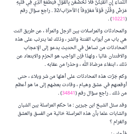
النِّسَاءِ إِنِ اتَّقَيْتُنَّ فَلا تَخْضَعْنَ بِالْقَوْلِ فَيَطْمَعَ الَّذِي فِي قَلْبِهِ
مَرَضٌ وَقُلْنَ قَوْلاً مَعْرُوفاً ) الأحزاب/32 . راجع سؤال رقم
) .
10221
(
والمحادثات والمراسلات بين الرجل والمرأة ، عن طريق النت
هي باب من أبواب الفتنة والشر ، وذلك لما يترتب على هذه
المحادثات من تساهل في الحديث يدعو إلى الإعجاب
والافتتان غالبا ، ولهذا فإن الواجب هو الحزم والابتعاد عن
ذلك ، ابتغاء مرضاة الله ، وحذرا من عقابه .
وكم جَرَّت هذه المحادثات على أهلها من شر وبلاء ، حتى
أوقعتهم في عشق وهيام ، وقادت بعضهم إلى ما هو أعظم
من ذلك . راجع سؤال رقم (
34841
) .
وقد سئل الشيخ ابن جبرين : ما حكم المراسلة بين الشبان
والشابات علما بأن هذه المراسلة خالية من الفسق والعشق
والغرام ؟