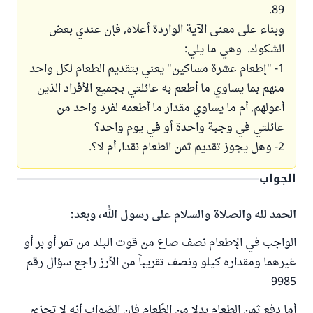
89.
وبناء على معنى الآية الواردة أعلاه, فإن عندي بعض
الشكوك. وهي ما يلي:
1- "إطعام عشرة مساكين" يعني بتقديم الطعام لكل واحد
منهم بما يساوي ما أطعم به عائلتي بجميع الأفراد الذين
أعولهم, أم ما يساوي مقدار ما أطعمه لفرد واحد من
عائلتي في وجبة واحدة أو في يوم واحد؟
2- وهل يجوز تقديم ثمن الطعام نقدا, أم لا؟.
الجواب
الحمد لله والصلاة والسلام على رسول الله، وبعد:
الواجب في الإطعام نصف صاع من قوت البلد من تمر أو بر أو
غيرهما ومقداره كيلو ونصف تقريباً من الأرز راجع سؤال رقم
9985
أما دفع ثمن الطعام بدلا من الطّعام فإن الصّواب أنه لا تجزئ