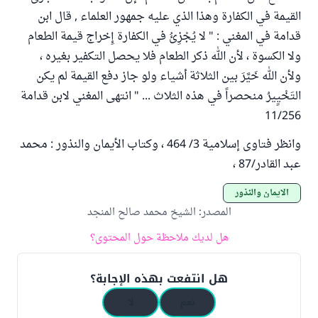
القيمة في الكفارة وهذا الذي عليه جمهور العلماء , قال ابن
قدامة في المغني : " لا يُجْزِئُ في الكفارة إِخراج قيمة الطعام
ولا الكسوة ، لأن الله ذكر الطعام فلا يحصل التكفير بغيره ،
ولأن الله خَيَّرَ بين الثلاثة أشياء ولو جاز دفع القيمة لم يكن
التَخْيِِيرُ منحصراً في هذه الثلاث ... " انتهى المغني لابن قدامة
11/256
وانظر فتاوى إسلامية 3/ 464 ، وكتاب الأيمان والنذور : محمد
عبد القادر/87 ،
الأيمان والنذور
المصدر
:
الشيخ محمد صالح المنجد
هل لديك ملاحظة حول المحتوى؟
هل انتفعت بهذه الإجابة؟
نعم
لا