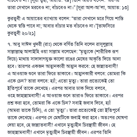
বাঁচবেও না।”[সূরা ত্বহা, আয়াত: ৭৪] তিনি আরও বলেন: “এরপর
তারা সেখানে মরবেও না; বাঁচবেও না।” [সূরা আল-আ’লা, আয়াত: ১৩]
কুরতুবী এ আয়াতের ব্যাখ্যায় বলেন: “তারা সেখানে মরে গিয়ে শাস্তি
থেকে স্বস্তি পাবে না; আবার বাঁচার মত বাঁচবেও না।”[তাফসিরে
কুরতুবী ২০/২১]
৭. আবু সাঈদ খুদরী (রাঃ) থেকে বর্ণিত তিনি বলেন রাসূলুল্লাহ
সাল্লাল্লাহু আলাইহি ওয়া সাল্লাম বলেছেন: “মৃত্যুকে (শারীরিক রূপ
দিয়ে) মাথায় সাদাদাগযুক্ত কালো রঙের মেষের আকৃতি দিয়ে আনা
হবে। তারপর একজন আহ্বানকারী আহ্বান করবে: হে জান্নাতবাসী!
এ আওয়াজ শুনে তারা ফিরে তাকাবে। আহ্বানকারী বলবে: তোমরা কি
একে চেন? তারা বলবে: হ্যাঁ; এতো মৃত্যু। তারা প্রত্যেকেই তো
উত্তর নম্বর ১১০৮৪৫ একটি বিবাহ রক্ষা
ইতিপূর্বে তাকে দেখেছে। এরপর আবার ডাক দিয়ে বলবে,
করেছিল।
ওহে জাহান্নামবাসী! এ আওয়াজ শুনে তারাও ফিরে তাকাবে। এরপর
প্রশ্ন করা হবে, তোমরা কি একে চিন? সবাই জবাব দিবে, হ্যাঁ
উম্মাহকে উত্তর দিতে আমাদেরকে সহযোগিতা করুন
(আমরা তাকে চিনি), এ তো ‘মৃত্যু’। তারা প্রত্যেকেই তো ইতিপূর্বে
তাকে দেখেছে। এরপর সে মেষটিকে জবাই করা হবে। অতঃপর ঘোষণা
রাসূল সাল্লাল্লাহু আলাইহি ওয়া সাল্লাম বলেছেন
দেয়া হবে, হে জান্নাতবাসী! এখানে মৃত্যুহীন চিরস্থায়ী জীবন। হে
যে ব্যক্তি সৎ কর্মের পথ দেখাবে সে সৎকর্মকারীর সমান
জাহান্নামবাসী! এখানে মৃত্যুহীন চিরস্থায়ী জীবন। এরপর তিনি
সওয়াব পাবে