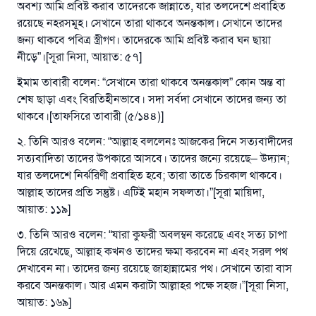
অবশ্য আমি প্রবিষ্ট করাব তাদেরকে জান্নাতে, যার তলদেশে প্রবাহিত
রয়েছে নহরসমূহ। সেখানে তারা থাকবে অনন্তকাল। সেখানে তাদের
জন্য থাকবে পবিত্র স্ত্রীগণ। তাদেরকে আমি প্রবিষ্ট করাব ঘন ছায়া
নীড়ে”।[সূরা নিসা, আয়াত: ৫৭]
ইমাম তাবারী বলেন: “সেখানে তারা থাকবে অনন্তকাল” কোন অন্ত বা
শেষ ছাড়া এবং বিরতিহীনভাবে। সদা সর্বদা সেখানে তাদের জন্য তা
থাকবে।[তাফসিরে তাবারী (৫/১৪৪)]
২. তিনি আরও বলেন: “আল্লাহ বললেনঃ আজকের দিনে সত্যবাদীদের
সত্যবাদিতা তাদের উপকারে আসবে। তাদের জন্যে রয়েছে– উদ্যান;
যার তলদেশে নির্ঝরিণী প্রবাহিত হবে; তারা তাতে চিরকাল থাকবে।
আল্লাহ তাদের প্রতি সন্তুষ্ট। এটিই মহান সফলতা।”[সূরা মায়িদা,
আয়াত: ১১৯]
৩. তিনি আরও বলেন: “যারা কুফরী অবলম্বন করেছে এবং সত্য চাপা
দিয়ে রেখেছে, আল্লাহ কখনও তাদের ক্ষমা করবেন না এবং সরল পথ
দেখাবেন না। তাদের জন্য রয়েছে জাহান্নামের পথ। সেখানে তারা বাস
করবে অনন্তকাল। আর এমন করাটা আল্লাহর পক্ষে সহজ।”[সূরা নিসা,
আয়াত: ১৬৯]