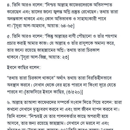
৪. তিনি আরও বলেন: “নিশ্চয় আল্লাহ কাফেরদেরকে অভিসম্পাত
করেছেন এবং তাদের জন্যে জ্বলন্ত অগ্নি প্রস্তুত রেখেছেন। তথায় তারা
অনন্তকাল থাকবে এবং কোন অভিভাবক ও সাহায্যকারী পাবে
না।”[সূরা আল-আহযাব, আয়াত: ৬৪-৬৫]
৫. তিনি আরও বলেন: “কিন্তু আল্লাহর বাণী পৌছানো ও তাঁর পয়গাম
প্রচার করাই আমার কাজ। যে আল্লাহ ও তাঁর রাসূলকে অমান্য করে,
তার জন্যে রয়েছে জাহান্নামের অগ্নি। তথায় তারা চিরকাল
থাকবে।”[সূরা আল-জিন্ন, আয়াত: ২৩]
ইবনে কাছির বলেন:
“তথায় তারা চিরকাল থাকবে” অর্থাৎ তথায় তারা বিরতিহীনভাবে
অবস্থান করবে। সেখান থেকে বের হতে পারবে না কিংবা দূরে যেতে
পারবে না।[তাফসিরে ইবনে কাছির, (৩/৫২০)]
৬. আল্লাহ তাআলা কাফেরদের সম্পর্কে সংবাদ দিতে গিয়ে বলেন: তারা
কখনো সেখানে মৃত্যুবরণ করবে না এবং ভাল জীবন যাপন করবে না।
তিনি বলেন: “নিশ্চয়ই যে তার পালনকর্তার কাছে অপরাধী হয়ে
আসবে, তার জন্য রয়েছে জাহান্নাম। সেখানে সে মরবে না এবং