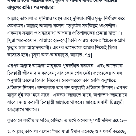
সমস্ত প্রশংসা আল্লাহর জন্য, দুরুদ ও সালাম বর্ষিত হোক আল্লাহর
রাসূলের প্রতি। পর সমাচার:
আল্লাহ তাআলা এ দুনিয়ার ধ্বংস এবং দুনিয়াবাসীর মৃত্যু নির্ধারণ করে
রেখেছেন। আল্লাহ তাআলা বলেন: “ভূপৃষ্ঠের সবকিছুই ধ্বংসশীল।
একমাত্র সম্মান ও শ্রদ্ধাযোগ্য আপনার প্রতিপালকের চেহারা ছাড়া।”।
[সূরা আর-রহমান, আয়াত: ২৬-২৭] তিনি আরও বলেন: “প্রত্যেক প্রাণ
মৃত্যুর স্বাদ আস্বাদনকারী। এরপর তাদেরকে আমার দিকেই ফিরে
আসতে হবে।”[সূরা আল-আনকাবুত, আয়াত: ৭৫]
এরপর আল্লাহ তাআলা মানুষকে পুনরুত্থিত করবেন। এবং তাদেরকে
চিরস্থায়ী জীবন দান করবেন; যার কোন শেষ নেই। প্রত্যেকের আমল
অনুযায়ী তাদের হিসাব নিবেন। নেককারকে তার নেকি অনুপাতে
প্রতিদান দিবেন। বদকারকে তার বদ অনুযায়ী প্রতিদান দিবেন। এরপর
মানুষ দুই ভাগ হয়ে যাবে। একভাগ জান্নাতে যাবে; অপরভাগ জাহান্নামে
যাবে। জান্নাতবাসী চিরস্থায়ী জান্নাতে থাকবে। জাহান্নামবাসী চিরস্থায়ী
জাহান্নামে থাকবে।
কুরআনে কারীম ও সহিহ হাদিসে এ মর্মে অনেক সুস্পষ্ট দলিল রয়েছে–
১. আল্লাহ তাআলা বলেন: “আর যারা ঈমান এনেছে ও সৎকর্ম করেছে,