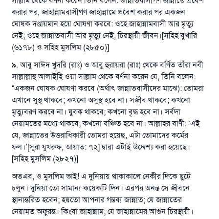
সাল্লাম থেকে বর্ণনা করেন তিনি বলেন: জান্নাতবাসীগণ জান্নাতে প্রবেশ
করার পর, জাহান্নামবাসীগণ জাহান্নামে প্রবেশ করার পর একজন
ঘোষক দণ্ডায়মান হয়ে ঘোষণা করবে: ওহে জাহান্নামবাসী আর মৃত্যু
নেই; ওহে জান্নাতবাসী আর মৃত্যু নেই, চিরস্থায়ী জীবন।[সহিহ বুখারি
(৬১৭৮) ও সহিহ মুসলিম (২৮৫০)]
৯. আবু সাঈদ খুদরি (রাঃ) ও আবু হুরায়রা (রাঃ) থেকে বর্ণিত তাঁরা নবী
সাল্লাল্লাহু আলাইহি ওয়া সাল্লাম থেকে বর্ণনা করেন যে, তিনি বলেন:
“একজন ঘোষক ঘোষণা করবে (অর্থাৎ জান্নাতবাসীদের মাঝে): তোমরা
এখানে সুস্থ থাকবে; কখনো অসুস্থ হবে না। সজীব থাকবে; কখনো
মৃত্যুবরণ করবে না। যুবক থাকবে; কখনো বৃদ্ধ হবে না। সর্বদা
নেয়ামতের মধ্যে থাকবে; কখনো বঞ্চিত হবে না। আল্লাহর বাণী: ‘এই
যে, জান্নাতের উত্তরাধিকারী তোমরা হয়েছ, এটা তোমাদের কর্মের
ফল।’[সূরা যুখরুফ, আয়াত: ৭২] দ্বারা এটাই উদ্দেশ্য করা হয়েছে।
[সহিহ মুসলিম (২৮২৭)]
অতএব, ও মুসলিম ভাই! এ দুনিয়ায় থাকাকালে নেকীর দিকে ছুটে
চলুন। দুনিয়া তো সামান্য কয়েকটি দিন। এরপর অনন্ত সে জীবনে
স্থানান্তরিত হবেন; হয়তো আপনার গন্তব্য জান্নাত; যে জান্নাতের
নেয়ামত অফুরন্ত। কিংবা জাহান্নাম; যে জাহান্নামের আগুন চিরস্থায়ী।