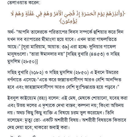
তেলাওয়াত করেন:
(সহিহ মুসলিম; ১৮৯৩)
وَأَنذِرْهُمْ يَوْمَ الْحَسْرَةِ إِذْ قُضِيَ الْأَمْرُ وَهُمْ فِي غَفْلَةٍ وَهُمْ لَا
يُؤْمِنُونَ
এখনই শরীক হোন
অর্থ- “আপনি তাদেরকে পরিতাপের দিবস সম্পর্কে হুশিয়ার করে দিন
যখন সব ব্যাপারের মীমাংসা হয়ে যাবে। এখন তারা গাফলতিতে
আছে।” [সূরা মারিয়াম, আয়াত: ৩৯] এরা হচ্ছে- দুনিয়ার গাফেল
মানুষগুলো। “তারা ঈমানদার নয়” [সহিহ বুখারি (৪৪৫৩) ও সহিহ
মুসলিম (২৮৫০)]
সহিহ বুখারি (৬১৮২) ও সহিহ মুসলিম (২৮৫০) এ ইবনে উমরের
বর্ণনাতে এসেছে-“এতে করে জান্নাতবাসীগণ আরও বেশি আনন্দিত
হবে এবং জাহান্নামবাসীগণ আরও বেশি দুঃশ্চিন্তাগ্রস্ত হয়ে পড়বে।”
ইবনুল কাইয়্যেম (রহঃ) বলেন: এই মেষ, মেষকে শোয়ানো, যবেহ করা
এবং উভয় দলের এ দৃশ্যকে দেখা বাস্তব; কল্পনা নয়; কিংবা অভিনয়
নয়। অথচ কিছু কিছু ব্যক্তি এ বিষয়ে চরম ভুল করেছেন। তিনি
বলেছেন: মৃত্যু তো- একটি অশরীরী বিষয়। অশরীরী বিষয়কে কিভাবে
দেহ দেয়া হবে; থাকতো জবাই করা।