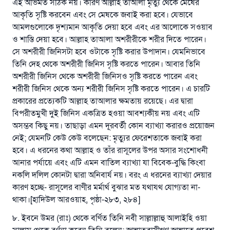
এই অভিমত সঠিক নয়। কারণ আল্লাহ তাআলা মৃত্যু থেকে মেষের
আকৃতি সৃষ্টি করবেন এবং সে মেষকে জবাই করা হবে। যেভাবে
আমলগুলোকে দৃশ্যমান আকৃতি দেয়া হবে এবং এর আলোকে সওয়াব
ও শাস্তি দেয়া হবে। আল্লাহ তাআলা অশরীরীকে শরীর দিতে পারেন।
সে অশরীরী জিনিসটা হবে ওটাকে সৃষ্টি করার উপাদান। যেমনিভাবে
তিনি দেহ থেকে অশরীরী জিনিস সৃষ্টি করতে পারেন। আবার তিনি
অশরীরী জিনিস থেকে অশরীরী জিনিসও সৃষ্টি করতে পারেন এবং
শরীরী জিনিস থেকে অন্য শরীরী জিনিস সৃষ্টি করতে পারেন। এ চারটি
প্রকারের প্রত্যেকটি আল্লাহ তাআলার ক্ষমতায় রয়েছে। এর দ্বারা
বিপরীতমুখী দুই জিনিস একত্রিত হওয়া আবশ্যকীয় নয় এবং এটি
অসম্ভব কিছু নয়। তাছাড়া এমন দূরবর্তী কোন ব্যাখ্যা করারও প্রয়োজন
নেই; যেমনটি কেউ কেউ বলেছেন: মৃত্যুর ফেরেশতাকে জবাই করা
হবে। এ ধরনের কথা আল্লাহ ও তাঁর রাসূলের উপর অসার সংশোধনী
আনার পর্যায়ে এবং এটি এমন বাতিল ব্যাখ্যা যা বিবেক-বুদ্ধি কিংবা
নকলি দলিল কোনটা দ্বারা অনিবার্য নয়। বরং এ ধরনের ব্যাখ্যা দেয়ার
কারণ হচ্ছে- রাসূলের বাণীর মর্মার্থ বুঝার মত যথাযথ যোগ্যতা না-
থাকা।[হাদিউল আরওয়াহ, পৃষ্ঠা-২৮৩, ২৮৪]
৮. ইবনে উমর (রাঃ) থেকে বর্ণিত তিনি নবী সাল্লাল্লাহু আলাইহি ওয়া