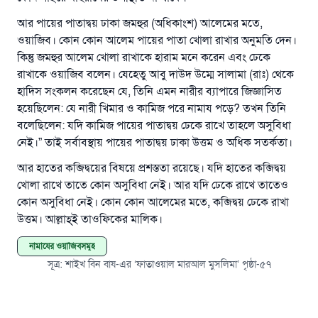
উম্মাহকে উত্তর দিতে আমাদেরকে সহযোগিতা করুন
আর পায়ের পাতাদ্বয় ঢাকা জমহুর (অধিকাংশ) আলেমের মতে,
রাসূল সাল্লাল্লাহু আলাইহি ওয়া সাল্লাম বলেছেন
ওয়াজিব। কোন কোন আলেম পায়ের পাতা খোলা রাখার অনুমতি দেন।
যে ব্যক্তি সৎ কর্মের পথ দেখাবে সে সৎকর্মকারীর সমান
কিন্তু জমহুর আলেম খোলা রাখাকে হারাম মনে করেন এবং ঢেকে
সওয়াব পাবে
রাখাকে ওয়াজিব বলেন। যেহেতু আবু দাউদ উম্মে সালামা (রাঃ) থেকে
হাদিস সংকলন করেছেন যে, তিনি এমন নারীর ব্যাপারে জিজ্ঞাসিত
(সহিহ মুসলিম; ১৮৯৩)
হয়েছিলেন: যে নারী খিমার ও কামিজ পরে নামায পড়ে? তখন তিনি
বলেছিলেন: যদি কামিজ পায়ের পাতাদ্বয় ঢেকে রাখে তাহলে অসুবিধা
নেই।” তাই সর্বাবস্থায় পায়ের পাতাদ্বয় ঢাকা উত্তম ও অধিক সতর্কতা।
এখনই শরীক হোন
আর হাতের কব্জিদ্বয়ের বিষয়ে প্রশস্ততা রয়েছে। যদি হাতের কব্জিদ্বয়
খোলা রাখে তাতে কোন অসুবিধা নেই। আর যদি ঢেকে রাখে তাতেও
কোন অসুবিধা নেই। কোন কোন আলেমের মতে, কব্জিদ্বয় ঢেকে রাখা
উত্তম। আল্লাহ্‌ই তাওফিকের মালিক।
নামাযের ওয়াজিবসমূহ
সূত্র
:
শাইখ বিন বায-এর ‘ফাতাওয়াল মারআল মুসলিমা’ পৃষ্ঠা-৫৭