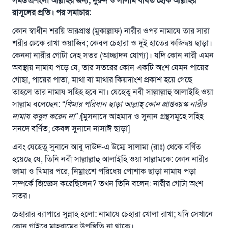
সমস্ত প্রশংসা আল্লাহর জন্য, দুরুদ ও সালাম বর্ষিত হোক আল্লাহর
রাসূলের প্রতি। পর সমাচার:
কোন স্বাধীন শরয়ি ভারপ্রাপ্ত (মুকাল্লাফ) নারীর ওপর নামাযে তার সারা
শরীর ঢেকে রাখা ওয়াজিব; কেবল চেহারা ও দুই হাতের কব্জিদ্বয় ছাড়া।
কেননা নারীর গোটা দেহ সতর (আচ্ছাদন যোগ্য)। যদি কোন নারী এমন
অবস্থায় নামায পড়ে যে, তার সতরের কোন একটি অংশ যেমন পায়ের
গোছা, পায়ের পাতা, মাথা বা মাথার কিয়দাংশ প্রকাশ হয়ে গেছে
তাহলে তার নামায সহিহ হবে না। যেহেতু নবী সাল্লাল্লাহু আলাইহি ওয়া
সাল্লাম বলেছেন:
“
খিমার পরিধান ছাড়া আল্লাহ্‌ কোন প্রাপ্তবয়স্ক নারীর
নামায কবুল করেন না
”
।
[মুসনাদে আহমাদ ও সুনান গ্রন্থসমূহে সহিহ
সনদে বর্ণিত; কেবল সুনানে নাসাঈ ছাড়া]
এবং যেহেতু সুনানে আবু দাউদ-এ উম্মে সালামা (রাঃ) থেকে বর্ণিত
হয়েছে যে, তিনি নবী সাল্লাল্লাহু আলাইহি ওয়া সাল্লামকে: কোন নারীর
জামা ও খিমার পরে, নিম্নাংশে পরিধেয় পোশাক ছাড়া নামায পড়া
সম্পর্কে জিজ্ঞেস করেছিলেন? তখন তিনি বলেন: নারীর গোটা অংশ
উত্তর নম্বর ১১০৮৪৫ একটি বিবাহ রক্ষা
সতর।
করেছিল।
চেহারার ব্যাপারে সুন্নাহ হলো: নামাযে চেহারা খোলা রাখা; যদি সেখানে
কোন গাইরে মাহরামের উপস্থিতি না থাকে।