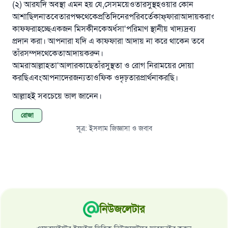
(২) আরযদি অবস্থা এমন হয় যে,সেসময়েওতারসুস্থহওয়ার কোন
আশাছিলনাতবেতারপক্ষথেকেপ্রতিদিনেরপরিবর্তেকাফ্‌ফারাআদায়করাওয়াজ
কাফফরাহচ্ছেএকজন মিসকীনকেঅর্ধসা‘পরিমাণ স্থানীয় খাদ্যদ্রব্য
প্রদান করা। আপনারা যদি এ কাফফারা আদায় না করে থাকেন তবে
তাঁরসম্পদথেকেতাআদায়করুন।
আমরাআল্লাহতা‘আলারকাছেতাঁরসুস্থতা ও রোগ নিরাময়ের দোয়া
করছিএবংআপনাদেরজন্যতাওফিক ওদৃঢ়তারপ্রার্থনাকরছি।
আল্লাহই সবচেয়ে ভাল জানেন।
রোজা
সূত্র
:
ইসলাম জিজ্ঞাসা ও জবাব
নিউজলেটার