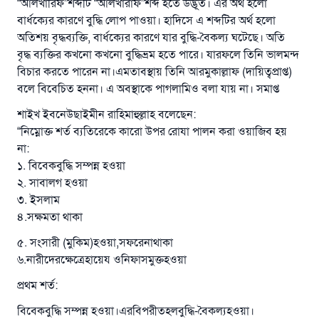
“আলখারিফ”শব্দটি “আলখারাফ”শব্দ হতে উদ্ভূত। এর অর্থ হলো
বার্ধক্যের কারণে বুদ্ধি লোপ পাওয়া। হাদিসে এ শব্দটির অর্থ হলো
অতিশয় বৃদ্ধব্যক্তি, বার্ধক্যের কারণে যার বুদ্ধি-বৈকল্য ঘটেছে। অতি
বৃদ্ধ ব্যক্তির কখনো কখনো বুদ্ধিভ্রম হতে পারে। যারফলে তিনি ভালমন্দ
উত্তর নম্বর ১১০৮৪৫ একটি বিবাহ রক্ষা
বিচার করতে পারেন না।এমতাবস্থায় তিনি আরমুকাল্লাফ (দায়িত্বপ্রাপ্ত)
বলে বিবেচিত হননা। এ অবস্থাকে পাগলামিও বলা যায় না। সমাপ্ত
করেছিল।
শাইখ ইবনেউছাইমীন রাহিমাহুল্লাহ বলেছেন:
উম্মাহকে উত্তর দিতে আমাদেরকে সহযোগিতা করুন
“নিম্নোক্ত শর্ত ব্যতিরেকে কারো উপর রোযা পালন করা ওয়াজিব হয়
না:
রাসূল সাল্লাল্লাহু আলাইহি ওয়া সাল্লাম বলেছেন
১. বিবেকবুদ্ধি সম্পন্ন হওয়া
যে ব্যক্তি সৎ কর্মের পথ দেখাবে সে সৎকর্মকারীর সমান
২. সাবালগ হওয়া
সওয়াব পাবে
৩. ইসলাম
(সহিহ মুসলিম; ১৮৯৩)
৪.সক্ষমতা থাকা
৫. সংসারী (মুকিম)হওয়া,সফরেনাথাকা
৬.নারীদেরক্ষেত্রেহায়েয ওনিফাসমুক্তহওয়া
এখনই শরীক হোন
প্রথম শর্ত:
বিবেকবুদ্ধি সম্পন্ন হওয়া।এরবিপরীতহলবুদ্ধি-বৈকল্যহওয়া।