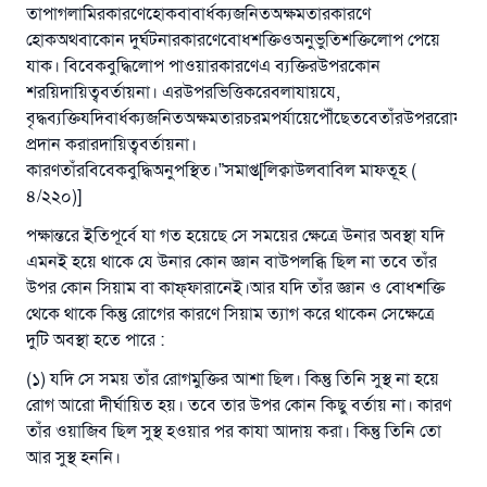
তাপাগলামিরকারণেহোকবাবার্ধক্যজনিতঅক্ষমতারকারণে
হোকঅথবাকোন দুর্ঘটনারকারণেবোধশক্তিওঅনুভুতিশক্তিলোপ পেয়ে
যাক। বিবেকবুদ্ধিলোপ পাওয়ারকারণেএ ব্যক্তিরউপরকোন
শরয়িদায়িত্ববর্তায়না। এরউপরভিত্তিকরেবলাযায়যে,
বৃদ্ধব্যক্তিযদিবার্ধক্যজনিতঅক্ষমতারচরমপর্যায়েপৌঁছেতবেতাঁরউপররোযাবা
প্রদান করারদায়িত্ববর্তায়না।
কারণতাঁরবিবেকবুদ্ধিঅনুপস্থিত।”সমাপ্ত[লিক্বাউলবাবিল মাফতূহ (
৪/২২০)]
পক্ষান্তরে ইতিপূর্বে যা গত হয়েছে সে সময়ের ক্ষেত্রে উনার অবস্থা যদি
এমনই হয়ে থাকে যে উনার কোন জ্ঞান বাউপলব্ধি ছিল না তবে তাঁর
উপর কোন সিয়াম বা কাফ্‌ফারানেই।আর যদি তাঁর জ্ঞান ও বোধশক্তি
থেকে থাকে কিন্তু রোগের কারণে সিয়াম ত্যাগ করে থাকেন সেক্ষেত্রে
দুটি অবস্থা হতে পারে :
(১) যদি সে সময় তাঁর রোগমুক্তির আশা ছিল। কিন্তু তিনি সুস্থ না হয়ে
রোগ আরো দীর্ঘায়িত হয়। তবে তার উপর কোন কিছু বর্তায় না। কারণ
তাঁর ওয়াজিব ছিল সুস্থ হওয়ার পর কাযা আদায় করা। কিন্তু তিনি তো
আর সুস্থ হননি।