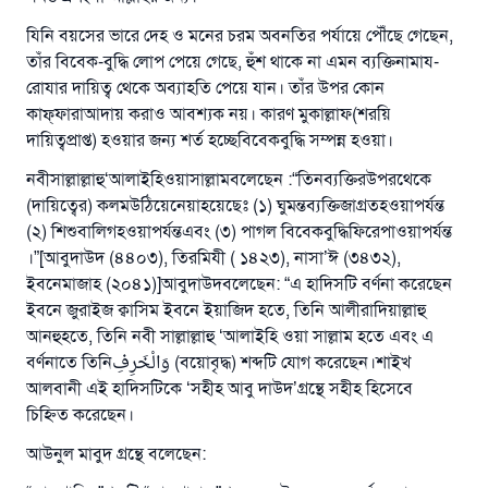
যিনি বয়সের ভারে দেহ ও মনের চরম অবনতির পর্যায়ে পৌঁছে গেছেন,
তাঁর বিবেক-বুদ্ধি লোপ পেয়ে গেছে, হুঁশ থাকে না এমন ব্যক্তিনামায-
রোযার দায়িত্ব থেকে অব্যাহতি পেয়ে যান। তাঁর উপর কোন
কাফ্‌ফারাআদায় করাও আবশ্যক নয়। কারণ মুকাল্লাফ(শরয়ি
দায়িত্বপ্রাপ্ত) হওয়ার জন্য শর্ত হচ্ছেবিবেকবুদ্ধি সম্পন্ন হওয়া।
নবীসাল্লাল্লাহু‘আলাইহিওয়াসাল্লামবলেছেন :“তিনব্যক্তিরউপরথেকে
(দায়িত্বের) কলমউঠিয়েনেয়াহয়েছেঃ (১) ঘুমন্তব্যক্তিজাগ্রতহওয়াপর্যন্ত
(২) শিশুবালিগহওয়াপর্যন্তএবং (৩) পাগল বিবেকবুদ্ধিফিরেপাওয়াপর্যন্ত
।”[আবুদাউদ (৪৪০৩), তিরমিযী ( ১৪২৩), নাসা’ঈ (৩৪৩২),
ইবনেমাজাহ (২০৪১)]আবুদাউদবলেছেন: “এ হাদিসটি বর্ণনা করেছেন
ইবনে জুরাইজ ক্বাসিম ইবনে ইয়াজিদ হতে, তিনি আলীরাদিয়াল্লাহু
আনহুহতে, তিনি নবী সাল্লাল্লাহু ‘আলাইহি ওয়া সাল্লাম হতে এবং এ
বর্ণনাতে তিনিوَالْخَرِفِ (বয়োবৃদ্ধ) শব্দটি যোগ করেছেন।শাইখ
আলবানী এই হাদিসটিকে ‘সহীহ আবু দাউদ’গ্রন্থে সহীহ হিসেবে
চিহ্নিত করেছেন।
আউনুল মাবুদ গ্রন্থে বলেছেন: