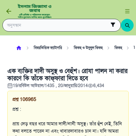
বিষয়ভিত্তিক ক্যাটাগরি
ফিকহ ও উসুলুল ফিকহ
ফিকহ
ই
এক ব্যক্তির দাদী অসুস্থ ও বেহুঁশ। রোযা পালন না করার
কারণে কি তাঁকে কাফ্‌ফারা দিতে হবে
19/রবিউল আউয়াল/1435 , 20/জানুয়ারি/2014
6,434
প্রশ্ন
106965
প্রশ্ন :
প্রায় দেড় বছর ধরে আমার দাদী/নানী অসুস্থ। তাঁর হুঁশ নেই, তিনি
কথা বলতে পারেন না এবং খাবারদাবারও চান না। যদি আমরা