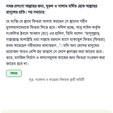
সমস্ত প্রশংসা আল্লাহর জন্য, দুরুদ ও সালাম বর্ষিত হোক আল্লাহর
রাসূলের প্রতি। পর সমাচার:
যে ব্যক্তি যে স্থানে ফিতরা আদায় করছেন সে স্থানের গরীব
মুসলমানদেরকে ফিতরা দিতে হবে। দলিল হচ্ছে, আবু দাউদ কর্তৃক
উত্তর নম্বর ১১০৮৪৫ একটি বিবাহ রক্ষা
সংকলিত ইবনে আব্বাস (রাঃ) এর হাদিস, তিনি বলেন: “রাসূলুল্লাহ্‌
সাল্লাল্লাহু আলাইহি ওয়া সাল্লাম রমযান মাসে যাকাতুল ফিতর (ফিতরা)
করেছিল।
ফরয করেছেন গরীবদের খাদ্যস্বরূপ...”। যদি অন্য দেশের মানুষের
প্রয়োজন আরও বেশি হয় তাহলে সে দেশে স্থানান্তর করা জায়েয হবে।
উম্মাহকে উত্তর দিতে আমাদেরকে সহযোগিতা করুন
তবে, মসজিদ নির্মাণ ও কল্যাণমূলক কাজের জন্য ফিতরা সংরক্ষণ করা
রাসূল সাল্লাল্লাহু আলাইহি ওয়া সাল্লাম বলেছেন
জায়েয হবে না।
যে ব্যক্তি সৎ কর্মের পথ দেখাবে সে সৎকর্মকারীর সমান
ফিতরা
সওয়াব পাবে
সূত্র
:
গবেষণা ও ফতোয়া বিষয়ক স্থায়ী কমিটি
(সহিহ মুসলিম; ১৮৯৩)
এখনই শরীক হোন