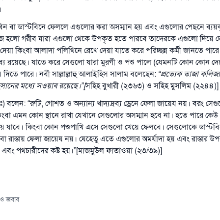
।
ন বা ডাস্টবিনে ফেললে এগুলোর করা অসম্মান হয় এবং এগুলোর পেছনে ব্যয়কৃ
জ হলো গরীব যারা এগুলো থেকে উপকৃত হতে পারবে তাদেরকে এগুলো দিয়ে দে
উত্তর নম্বর ১১০৮৪৫ একটি বিবাহ রক্ষা করেছিল।
ে দেয়া কিংবা আলাদা পলিথিনে রেখে দেয়া যাতে করে পরিচ্ছন্ন কর্মী জানতে পার
্রব্য রয়েছে। যাতে করে সেগুলো যারা মুরগী ও পশু পালে (যেমনটি কোন কোন দ
উম্মাহকে উত্তর দিতে আমাদেরকে সহযোগিতা করুন
 দিতে পারে। নবী সাল্লাল্লাহু আলাইহিস সালাম বলেছেন:
“
প্রত্যেক তাজা কলিজা
 ইহসানের মধ্যে সওয়াব রয়েছে।
রাসূল সাল্লাল্লাহু আলাইহি ওয়া সাল্লাম বলেছেন
”
[
সহিহ বুখারী (২৩৬৩) ও সহিহ মুসলিম (২২৪৪)]
যে ব্যক্তি সৎ কর্মের পথ দেখাবে সে সৎকর্মকারীর সমান সওয়াব পাবে
) বলেন: “রুটি, গোশত ও অন্যান্য খাদ্যদ্রব্য ড্রেনে ফেলা জায়েয নয়। বরং স
(সহিহ মুসলিম; ১৮৯৩)
ংবা এমন কোন স্থানে রাখা যেখানে সেগুলোর অসম্মান হবে না। হতে পারে কেউ
য়ে যাবে। কিংবা কোন পশুপাখি এসে সেগুলো খেয়ে ফেলবে। সেগুলোকে ডাস্টবি
 বা রাস্তায় ফেলা জায়েয নয়। যেহেতু এতে এগুলোর অমর্যাদা হয় এবং রাস্তার 
 এবং পথচারীদের কষ্ট হয়।”[মাজমুউল ফাতাওয়া (২৩/৩৯)]
এখনই শরীক হোন
 ও জবাব