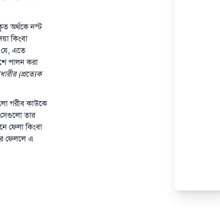
ত অর্থকে নস্ট
য়া কিংবা
ে যে, এতে
েশে পালন করা
ধারীর (প্রত্যেক
েগুলো গরীব কাউকে
 সেগুলো তার
নে ফেলা কিংবা
উপর ফেললে এ