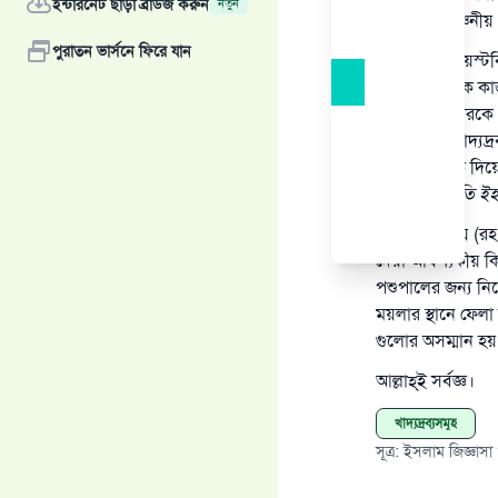
ইন্টারনেট ছাড়া ব্রাউজ করুন
নতুন
দূরে থাকা বাঞ্চনীয়
পুরাতন ভার্সনে ফিরে যান
এগুলোকে ওয়েস্টবি
করা হয়। সঠিক কা
চতুষ্পদ জন্তুদেরক
সম্মানজনক খাদ্যদ
হয়) তাদেরকে দিয়ে
প্রাণধারীর) প্রতি
শাইখ বিন বায (রহঃ
দেয়া আবশ্যকীয় কি
পশুপালের জন্য নি
ময়লার স্থানে ফেলা
গুলোর অসম্মান হয়
আল্লাহ্‌ই সর্বজ্ঞ।
খাদ্যদ্রব্যসমূহ
সূত্র
:
ইসলাম জিজ্ঞাসা