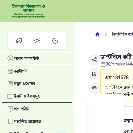
বিষয়ভিত্তিক ক্যা
ডাস্টবিনে রুটি
আমার অ্যাকাউন্ট
30/শাওয়াল/144
ক্যাটাগরি
প্রশ্ন
131578
নতুন প্রশ্নোত্তর
ডাস্টবিনে রুটি
পড়েছিল; কেউ 
ইলমী ফাইলসমূহ
উত্তর
প্রশ্ন পাঠান
সমস্ত প্রশংসা আল্ল
সংরক্ষিত প্রশ্নোত্তর
রুটি ও খাবার নেয়া