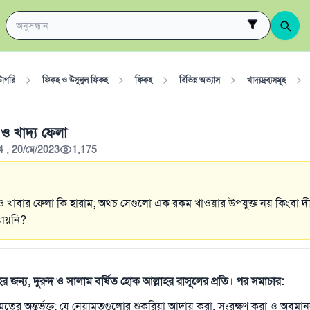
টাগরি
ফিকহ ও উসুলুল ফিকহ
ফিকহ
বিভিন্ন অভ্যাস
খাদ্যদ্রব্যসমূহ
 ও খাদ্য ফেলা
4 , 20/মে/2023
1,175
 ও খাবার ফেলা কি হারাম; অথচ সেগুলো এক রকম খাওয়ার উপযুক্ত নয় কিংবা দীর্
খায়নি?
াহর জন্য, দুরুদ ও সালাম বর্ষিত হোক আল্লাহর রাসূলের প্রতি। পর সমাচার:
মতের অন্তর্ভুক্ত; যে নেয়ামতগুলোর শুকরিয়া আদায় করা, সংরক্ষণ করা ও অবমা