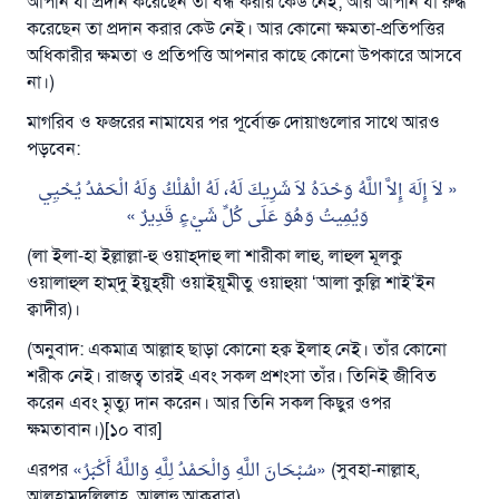
আপনি যা প্রদান করেছেন তা বন্ধ করার কেউ নেই; আর আপনি যা রুদ্ধ
করেছেন তা প্রদান করার কেউ নেই। আর কোনো ক্ষমতা-প্রতিপত্তির
অধিকারীর ক্ষমতা ও প্রতিপত্তি আপনার কাছে কোনো উপকারে আসবে
না।)
মাগরিব ও ফজরের নামাযের পর পূর্বোক্ত দোয়াগুলোর সাথে আরও
পড়বেন:
لاَ إِلَهَ إِلاَّ اللَّهُ وَحْدَهُ لاَ شَرِيكَ لَهُ، لَهُ الْمُلْكُ وَلَهُ الْحَمْدُ يُحْيِي
وَيُمِيتُ وَهُوَ عَلَى كُلِّ شَيْءٍ قَدِيرٌ
(লা ইলা-হা ইল্লাল্লা-হু ওয়াহ্‌দাহু লা শারীকা লাহু, লাহুল মূলকু
উত্তর নম্বর ১১০৮৪৫ একটি বিবাহ রক্ষা
ওয়ালাহুল হাম্‌দু ইয়ুহ্‌য়ী ওয়াইয়ূমীতু ওয়াহুয়া ‘আলা কুল্লি শাই’ইন
করেছিল।
ক্বাদীর)।
(অনুবাদ: একমাত্র আল্লাহ ছাড়া কোনো হক্ব ইলাহ নেই। তাঁর কোনো
উম্মাহকে উত্তর দিতে আমাদেরকে সহযোগিতা করুন
শরীক নেই। রাজত্ব তারই এবং সকল প্রশংসা তাঁর। তিনিই জীবিত
রাসূল সাল্লাল্লাহু আলাইহি ওয়া সাল্লাম বলেছেন
করেন এবং মৃত্যু দান করেন। আর তিনি সকল কিছুর ওপর
যে ব্যক্তি সৎ কর্মের পথ দেখাবে সে সৎকর্মকারীর সমান
ক্ষমতাবান।)[১০ বার]
সওয়াব পাবে
এরপর
سُبْحَانَ اللَّهِ وَالْحَمْدُ لِلَّهِ وَاللَّهُ أَكْبَرُ
(সুবহা-নাল্লাহ,
(সহিহ মুসলিম; ১৮৯৩)
আলহামদুলিল্লাহ, আল্লাহু আকবার)