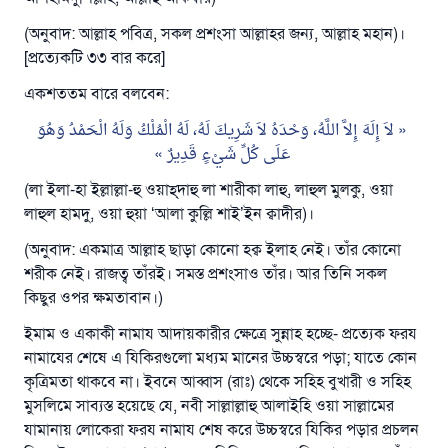
(অনুবাদ: আল্লাহ পবিত্র, সকল প্রশংসা আল্লাহর জন্য, আল্লাহ মহান)।
[প্রত্যেকটি ৩৩ বার করে]
এখনই শরীক হোন
একশততম বারে বলবেন:
لاَ إِلَهَ إِلاَّ اللَّهُ، وَحْدَهُ لاَ شَرِيكَ لَهُ، لَهُ الْمُلْكُ وَلَهُ الْحَمْدُ وَهُوَ
عَلَى كُلِّ شَيْءٍ قَدِيرٌ
(লা ইলা-হা ইল্লাল্লা-হু ওয়াহ্‌দাহু লা শারীকা লাহু, লাহুল মুলকু, ওয়া
লাহুল হামদু, ওয়া হুয়া ‘আলা কুল্লি শাই’ইন ক্বাদীর)।
(অনুবাদ: একমাত্র আল্লাহ ছাড়া কোনো হক্ব ইলাহ নেই। তাঁর কোনো
শরীক নেই। রাজত্ব তাঁরই। সমস্ত প্রশংসাও তাঁর। আর তিনি সকল
কিছুর ওপর ক্ষমতাবান।)
ইমাম ও একাকী নামায আদায়কারীর ক্ষেত্রে সুন্নাহ হচ্ছে- প্রত্যেক ফরয
নামাযের শেষে এ যিকিরগুলো মধ্যম মানের উচ্চস্বরে পড়া; যাতে কোন
কৃত্রিমতা থাকবে না। ইবনে আব্বাস (রাঃ) থেকে সহিহ বুখারী ও সহিহ
মুসলিমে সাব্যস্ত হয়েছে যে, নবী সাল্লাল্লাহু আলাইহি ওয়া সাল্লামের
যামানায় লোকেরা ফরয নামায শেষ করে উচ্চস্বরে যিকির পড়ার প্রচলন