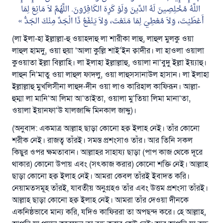
اللَّهُ مُخْلِصِينَ لَهُ الدِّينَ وَلَوْ كَرِهَ الكَافِرُونَ. اللَّهُمَّ لاَ مَانِعَ لِمَا
أَعْطَيْتَ، وَلاَ مُعْطِيَ لِمَا مَنَعْتَ، وَلاَ يَنْفَعُ ذَا الْجَدِّ مِنْكَ الجَدُّ
(লা ইলা-হা ইল্লাল্লা-হু ওয়াহ্দাহু লা শারীকা লাহু, লাহুল মুলকু ওয়া
লাহুল হামদু, ওয়া হুয়া ‘আলা কুল্লি শাই’ইন ক্বাদীর। লা হাওলা ওয়ালা
কুওয়াতা ইল্লা বিল্লাহি। লা ইলাহা ইল্লাল্লাহু, ওয়ালা না‘বুদু ইল্লা ইয়্যাহু।
লাহুন নি‘মাতু ওয়া লাহুল ফাদলু, ওয়া লাহুসসানাউল হাসান। লা ইলাহা
ইল্লাল্লাহু মুখলিসীনা লাহুদ-দীন ওয়া লাও কারিহাল কাফিরূন। আল্লা-
হুম্মা লা মানি‘আ লিমা আ‘তাইতা, ওয়ালা মু‘তিয়া লিমা মানা‘তা,
ওয়ালা ইয়ানফা‘উ যালজাদ্দি মিনকাল জাদ্দু)।
(অনুবাদ: একমাত্র আল্লাহ ছাড়া কোনো হক্ব ইলাহ নেই। তাঁর কোনো
শরীক নেই। রাজত্ব তাঁরই। সমস্ত প্রশংসাও তাঁর। আর তিনি সকল
কিছুর ওপর ক্ষমতাবান। আল্লাহর সাহায্য ছাড়া (পাপ কাজ থেকে দূরে
থাকার) কোনো উপায় এবং (সৎকাজ করার) কোনো শক্তি নেই। আল্লাহ
ছাড়া কোনো হক্ব ইলাহ নেই। আমরা কেবল তাঁরই ইবাদত করি।
নেয়ামতসমূহ তাঁরই, যাবতীয় অনুগ্রহও তাঁর এবং উত্তম প্রশংসা তাঁরই
।
আল্লাহ ছাড়া কোনো হক্ব ইলাহ নেই। আমরা তাঁর দেওয়া দীনকে
একনিষ্ঠভাবে মান্য করি, যদিও কাফিররা তা অপছন্দ করে। হে আল্লাহ,