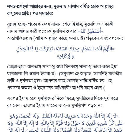
সমস্ত প্রশংসা আল্লাহর জন্য, দুরুদ ও সালাম বর্ষিত হোক আল্লাহর
রাসূলের প্রতি। পর সমাচার:
সুন্নাহ হচ্ছে- প্রত্যেক ফরয নামায শেষে ইমাম, মুক্তাদি ও একাকী
নামায আদায়কারী প্রত্যেক মুসলিম ৩ বার
أَسْتَغْفِرُ اللهَ
আস্তাগফিরুল্লাহ (আমি আল্লাহ্‌র কাছে ক্ষমা চাই) পড়বেন এবং বলবেন:
اللَّهُمَّ أَنْتَ السَّلاَمُ، وَمِنْكَ السَّلاَمُ، تَبَارَكْتَ يَا ذَا الْجَلاَلِ
وَالْإِكْرَامِ
(আল্লা-হুম্মা আনতাস্ সালা-মু ওয়া মিনকাস্ সালা-মু তাবা-রক্তা ইয়া
যালজালা-লি ওয়াল-ইকরা-ম)। (অনুবাদ: হে আল্লাহ! আপনিই যাবতীয়
ত্রুটি ও দুর্বলতা মুক্ত। আপনার কাছ থেকেই শান্তি বর্ষিত হয়। হে
পরাক্রম ক্ষমতা ও ইহসানের অধিকারী! আপনি মহান হোন।)
এরপর ইমাম হলে মুসল্লিদের দিকে ফিরে, মুসল্লিদের দিকে মুখ করে
বসবেন। তারপর ইমাম সাহেব ও অন্য মুসল্লিগণ পড়বেন:
لَا إِلَهَ إِلاَّ اللَّهُ وَحْدَهُ لاَ شَرِيكَ لَهُ، لَهُ الْمُلْكُ، وَلَهُ الْحَمدُ، وَهُوَ
عَلَى كُلِّ شَيْءٍ قَدِيرٌ. لاَ حَوْلَ وَلاَ قُوَّةَ إِلاَّ بِاللَّهِ، لاَ إِلَهَ إِلاَّ اللَّهُ، وَلاَ
نَعْبُدُ إِلاَّ إِيَّاهُ, لَهُ النِّعْمَةُ وَلَهُ الْفَضْلُ وَلَهُ الثَّنَاءُ الْحَسَنُ، لَا إِلَهَ إِلاَّ