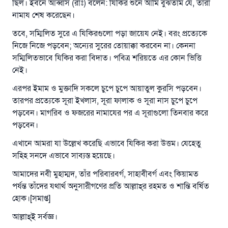
ছিল। ইবনে আব্বাস (রাঃ) বলেন: যিকির শুনে আমি বুঝতাম যে, তাঁরা
নামায শেষ করেছেন।
তবে, সম্মিলিত সুরে এ যিকিরগুলো পড়া জায়েয নেই। বরং প্রত্যেকে
নিজে নিজে পড়বেন; অন্যের সুরের তোয়াক্কা করবেন না। কেননা
সম্মিলিতভাবে যিকির করা বিদাত। পবিত্র শরিয়তে এর কোন ভিত্তি
নেই।
এরপর ইমাম ও মুক্তাদি সকলে চুপে চুপে আয়াতুল কুরসি পড়বেন।
তারপর প্রত্যেকে সূরা ইখলাস, সূরা ফালাক ও সূরা নাস চুপে চুপে
পড়বেন। মাগরিব ও ফজরের নামাযের পর এ সূরাগুলো তিনবার করে
পড়বেন।
এখানে আমরা যা উল্লেখ করেছি এভাবে যিকির করা উত্তম। যেহেতু
সহিহ সনদে এভাবে সাব্যস্ত হয়েছে।
আমাদের নবী মুহাম্মদ, তাঁর পরিবারবর্গ, সাহাবীবর্গ এবং কিয়ামত
পর্যন্ত তাঁদের যথার্থ অনুসারীগণের প্রতি আল্লাহ্‌র রহমত ও শান্তি বর্ষিত
হোক।[সমাপ্ত]
আল্লাহ্‌ই সর্বজ্ঞ।