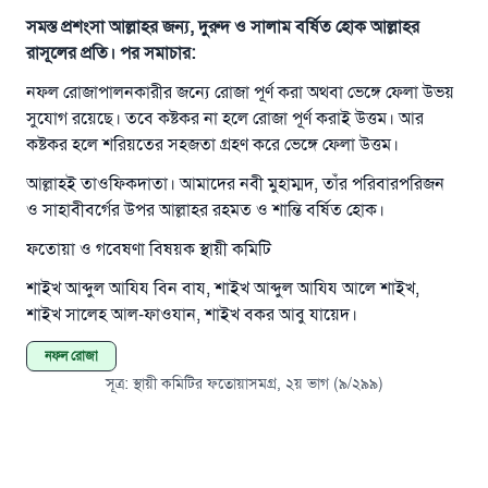
সমস্ত প্রশংসা আল্লাহর জন্য, দুরুদ ও সালাম বর্ষিত হোক আল্লাহর
রাসূলের প্রতি। পর সমাচার:
নফল রোজাপালনকারীর জন্যে রোজা পূর্ণ করা অথবা ভেঙ্গে ফেলা উভয়
সুযোগ রয়েছে। তবে কষ্টকর না হলে রোজা পূর্ণ করাই উত্তম। আর
কষ্টকর হলে শরিয়তের সহজতা গ্রহণ করে ভেঙ্গে ফেলা উত্তম।
উত্তর নম্বর ১১০৮৪৫ একটি বিবাহ রক্ষা
আল্লাহই তাওফিকদাতা। আমাদের নবী মুহাম্মদ, তাঁর পরিবারপরিজন
করেছিল।
ও সাহাবীবর্গের উপর আল্লাহর রহমত ও শান্তি বর্ষিত হোক।
ফতোয়া ও গবেষণা বিষয়ক স্থায়ী কমিটি
উম্মাহকে উত্তর দিতে আমাদেরকে সহযোগিতা করুন
শাইখ আব্দুল আযিয বিন বায, শাইখ আব্দুল আযিয আলে শাইখ,
রাসূল সাল্লাল্লাহু আলাইহি ওয়া সাল্লাম বলেছেন
শাইখ সালেহ আল-ফাওযান, শাইখ বকর আবু যায়েদ।
যে ব্যক্তি সৎ কর্মের পথ দেখাবে সে সৎকর্মকারীর সমান
সওয়াব পাবে
নফল রোজা
(সহিহ মুসলিম; ১৮৯৩)
সূত্র
:
স্থায়ী কমিটির ফতোয়াসমগ্র, ২য় ভাগ (৯/২৯৯)
এখনই শরীক হোন