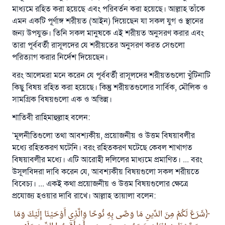
মাধ্যমে রহিত করা হয়েছে এবং পরিবর্তন করা হয়েছে। আল্লাহ তাঁকে
এমন একটি পূর্ণাঙ্গ শরীয়ত (আইন) দিয়েছেন যা সকল যুগ ও স্থানের
জন্য উপযুক্ত। তিনি সকল মানুষকে এই শরীয়ত অনুসরণ করার এবং
তারা পূর্ববর্তী রাসূলদের যে শরীয়তের অনুসরণ করত সেগুলো
পরিত্যাগ করার নির্দেশ দিয়েছেন।
বরং আলেমরা মনে করেন যে পূর্ববর্তী রাসূলদের শরীয়তগুলো খুঁটিনাটি
কিছু বিষয় রহিত করা হয়েছে। কিন্তু শরীয়তগুলোর সার্বিক, মৌলিক ও
সামগ্রিক বিষয়গুলো এক ও অভিন্ন।
শাতিবী রাহিমাহুল্লাহ বলেন:
‘মূলনীতিগুলো তথা আবশ্যকীয়, প্রয়োজনীয় ও উত্তম বিষয়াবলীর
মধ্যে রহিতকরণ ঘটেনি। বরং রহিতকরণ ঘটেছে কেবল শাখাগত
বিষয়াবলীর মধ্যে। এটি আরোহী দলিলের মাধ্যমে প্রমাণিত। ... বরং
উসূলবিদরা দাবি করেন যে, আবশ্যকীয় বিষয়গুলো সকল শরীয়তে
বিবেচ্য। ... একই কথা প্রয়োজনীয় ও উত্তম বিষয়গুলোর ক্ষেত্রে
প্রযোজ্য হওয়ার দাবি রাখে। আল্লাহ তায়ালা বলেন:
شَرَعَ لَكُمْ مِنَ الدِّينِ مَا وَصَّى بِهِ نُوحًا وَالَّذِي أَوْحَيْنَا إِلَيْكَ وَمَا