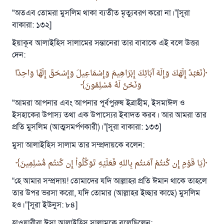
“অতএব তোমরা মুসলিম থাকা ব্যতীত মৃত্যুবরণ করো না।”[সূরা
বাকারা: ১৩২]
ইয়াকূব আলাইহিস সালামের সন্তানেরা তার বাবাকে এই বলে উত্তর
দেন:
نَعْبُدُ إِلَهَكَ وَإِلَهَ آبَائِكَ إِبْرَاهِيمَ وَإِسْمَاعِيلَ وَإِسْحَقَ إِلَهًا وَاحِدًا
وَنَحْنُ لَهُ مُسْلِمُونَ
“আমরা আপনার এবং আপনার পূর্বপুরুষ ইব্রাহীম, ইসমাঈল ও
ইসহাকের উপাস্য তথা এক উপাস্যের ইবাদত করব। আর আমরা তার
প্রতি মুসলিম (আত্মসমর্পণকারী)।”[সূরা বাকারা: ১৩৩]
মুসা আলাইহিস সালাম তার সম্প্রদায়কে বলেন:
يَا قَوْمِ إِن كُنتُمْ آمَنتُم بِاللهِ فَعَلَيْهِ تَوَكَّلُواْ إِن كُنتُم مُّسْلِمِينَ
“হে আমার সম্প্রদায়! তোমাদের যদি আল্লাহর প্রতি ঈমান থাকে তাহলে
তার উপর ভরসা করো, যদি তোমার (আল্লাহর ইচ্ছার কাছে) মুসলিম
হও।”[সূরা ইউনুস: ৮৪]
উত্তর নম্বর ১১০৮৪৫ একটি বিবাহ রক্ষা
হাওয়ারীরা ঈসা আলাইহিস সালামকে বলেছিলেন: