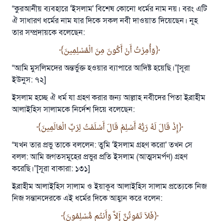
“কুরআনীয় ব্যবহারে 'ইসলাম' বিশেষ কোনো ধর্মের নাম নয়। বরং এটি
ঐ সাধারণ ধর্মের নাম যার দিকে সকল নবী দাওয়াত দিয়েছেন। নূহ
তার সম্প্রদায়কে বলেছেন:
وَأُمِرْتُ أَنْ أَكُونَ مِنَ الْمُسْلِمِينَ
“আমি মুসলিমদের অন্তর্ভুক্ত হওয়ার ব্যাপারে আদিষ্ট হয়েছি।”[সূরা
ইউনুস: ৭২]
ইসলাম হচ্ছে ঐ ধর্ম যা গ্রহণ করার জন্য আল্লাহ নবীদের পিতা ইব্রাহীম
আলাইহিস সালামকে নির্দেশ দিয়ে বলেছেন:
إِذْ قَالَ لَهُ رَبُّهُ أَسْلِمْ قَالَ أَسْلَمْتُ لِرَبِّ الْعَالَمِينَ
“যখন তার প্রভু তাকে বললেন: তুমি 'ইসলাম গ্রহণ করো' তখন সে
বলল: আমি জগতসমূহের প্রভুর প্রতি ইসলাম (আত্মসমর্পণ) গ্রহণ
করেছি।”[সূরা বাকারা: ১৩১]
ইব্রাহীম আলাইহিস সালাম ও ইয়াকূব আলাইহিস সালাম প্রত্যেকে নিজ
নিজ সন্তানদেরকে এই ধর্মের দিকে আহ্বান করে বলেন:
فَلاَ تَمُوتُنَّ إَلاَّ وَأَنتُم مُّسْلِمُونَ