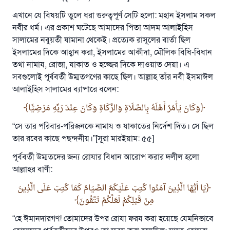
এখানে যে বিষয়টি তুলে ধরা গুরুত্বপূর্ণ সেটি হলো: মহান ইসলাম সকল
নবীর ধর্ম। এর প্রকাশ ঘটেছে আমাদের পিতা আদম আলাইহিস
সালামের নবুয়তী যামানা থেকেই। প্রত্যেক রাসূলের বার্তা ছিল
ইসলামের দিকে আহ্বান করা, ইসলামের আকীদা, মৌলিক বিধি-বিধান
তথা নামায, রোজা, যাকাত ও হজ্জের দিকে দাওয়াত দেয়া। এ
সবগুলোই পূর্ববর্তী উম্মতগণের কাছে ছিল। আল্লাহ তাঁর নবী ইসমাঈল
আলাইহিস সালামের ব্যাপারে বলেন:
وَكَانَ يَأْمُرُ أَهْلَهُ بِالصَّلَاةِ وَالزَّكَاةِ وَكَانَ عِنْدَ رَبِّهِ مَرْضِيًّا
“সে তার পরিবার-পরিজনকে নামায ও যাকাতের নির্দেশ দিত। সে ছিল
তার রবের কাছে পছন্দনীয়।”[সূরা মারইয়াম: ৫৫]
পূর্ববর্তী উম্মতদের জন্য রোযার বিধান আরোপ করার দলীল হলো
আল্লাহর বাণী:
يَا أَيُّهَا الَّذِينَ آمَنُوا كُتِبَ عَلَيْكُمُ الصِّيَامُ كَمَا كُتِبَ عَلَى الَّذِينَ
مِنْ قَبْلِكُمْ لَعَلَّكُمْ تَتَّقُونَ
“হে ঈমানদারগণ! তোমাদের উপর রোযা ফরয করা হয়েছে যেমনিভাবে