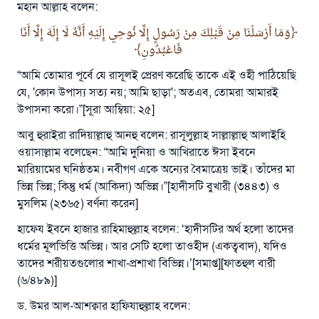
মহান আল্লাহ বলেন:
وَمَا أَرْسَلْنَا مِنْ قَبْلِكَ مِنْ رَسُولٍ إِلَّا نُوحِي إِلَيْهِ أَنَّهُ لَا إِلَهَ إِلَّا أَنَا
فَاعْبُدُونِ
“আমি তোমার পূর্বে যে রাসূলই প্রেরণ করেছি তাকে এই ওহী পাঠিয়েছি
যে, 'কোন উপাস্য সত্য নয়; আমি ছাড়া'; অতএব, তোমরা আমারই
উপাসনা করো।”[সূরা আম্বিয়া: ২৫]
আবু হুরাইরা রাদিয়াল্লাহু আনহু বলেন: রাসূলুল্লাহ সাল্লাল্লাহু আলাইহি
ওয়াসাল্লাম বলেছেন: “আমি দুনিয়া ও আখিরাতে ঈসা ইবনে
মারিয়ামের ঘনিষ্ঠতম। নবী‎গণ একে অন্যের বৈমাত্রেয় ভাই। তাঁদের মা
ভিন্ন ভিন্ন; কিন্তু ধর্ম (আকিদা) অভিন্ন।”[হাদীসটি বুখারী (৩৪৪৩) ও
মুসলিম (২৩৬৫) বর্ণনা করেন]
হাফেয ইবনে হাজার রাহিমাহুল্লাহ বলেন: ‘হাদীসটির অর্থ হলো তাদের
ধর্মের মূলভিত্তি অভিন্ন। আর সেটি হলো তাওহীদ (একত্ববাদ), যদিও
তাদের শরীয়তগুলোর শাখা-প্রশাখা বিভিন্ন।’[সমাপ্ত][ফাতহুল বারী
(৬/৪৮৯)]
ড. উমর আল-আশক্বার হাফিযাহুল্লাহ বলেন: