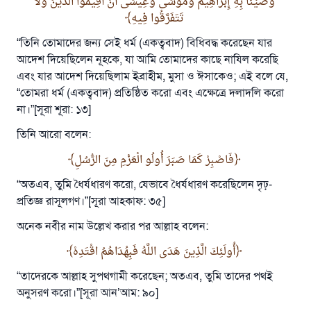
وَصَّيْنَا بِهِ إِبْرَاهِيمَ وَمُوسَى وَعِيسَى أَنْ أَقِيمُوا الدِّينَ وَلَا
تَتَفَرَّقُوا فِيهِ
“তিনি তোমাদের জন্য সেই ধর্ম (একত্ববাদ) বিধিবদ্ধ করেছেন যার
আদেশ দিয়েছিলেন নূহকে, যা আমি তোমাদের কাছে নাযিল করেছি
এবং যার আদেশ দিয়েছিলাম ইব্রাহীম, মুসা ও ঈসাকেও; এই বলে যে,
“তোমরা ধর্ম (একত্ববাদ) প্রতিষ্ঠিত করো এবং এক্ষেত্রে দলাদলি করো
না।”[সূরা শূরা: ১৩]
তিনি আরো বলেন:
فَاصْبِرْ كَمَا صَبَرَ أُولُو الْعَزْمِ مِنَ الرُّسُلِ
“অতএব, তুমি ধৈর্যধারণ করো, যেভাবে ধৈর্যধারণ করেছিলেন দৃঢ়-
প্রতিজ্ঞ রাসূলগণ।”[সূরা আহকাফ: ৩৫]
অনেক নবীর নাম উল্লেখ করার পর আল্লাহ বলেন:
أُولَئِكَ الَّذِينَ هَدَى اللَّهُ فَبِهُدَاهُمُ اقْتَدِهْ
“তাদেরকে আল্লাহ সুপথগামী করেছেন; অতএব, তুমি তাদের পথই
অনুসরণ করো।”[সূরা আন’আম: ৯০]