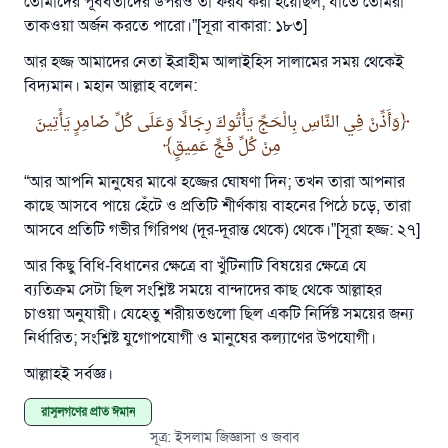
তোমাদের পূর্ববর্তীদের উপরও তা ফরয করা হয়েছিল; যাতে তোমরা
তাকওয়া অর্জন করতে পারো।”[সূরা বাকারা: ১৮৩]
আর হজ্জ আমাদের নেতা ইব্রাহীম আলাইহিস সালামের সময় থেকেই
বিদ্যমান। মহান আল্লাহ বলেন:
وَأَذِّنْ فِي النَّاسِ بِالْحَجِّ يَأْتُوكَ رِجَالًا وَعَلَى كُلِّ ضَامِرٍ يَأْتِينَ
مِنْ كُلِّ فَجٍّ عَمِيقٍ
“আর আপনি মানুষের মাঝে হজ্জের ঘোষণা দিন; তখন তারা আপনার
কাছে আসবে পায়ে হেঁটে ও প্রতিটি শীর্ণকায় বাহনের পিঠে চড়ে, তারা
আসবে প্রতিটি গভীর গিরিপথ (দূর-দূরান্ত থেকে) থেকে।”[সূরা হজ্জ: ২৭]
আর কিছু বিধি-বিধানের ক্ষেত্রে বা খুঁটিনাটি বিষয়ের ক্ষেত্রে যে
ব্যতিক্রম সেটা ছিল সংশ্লিষ্ট সময়ে বান্দাদের কাছ থেকে আল্লাহর
চাওয়া অনুযায়ী। যেহেতু শরীয়তগুলো ছিল একটি নির্দিষ্ট সময়ের জন্য
নির্ধারিত; সংশ্লিষ্ট যুগোপযোগী ও মানুষের কল্যাণের উপযোগী।
আল্লাহই সর্বজ্ঞ।
রাসূলগণের প্রতি ঈমান
সূত্র
:
ইসলাম জিজ্ঞাসা ও জবাব