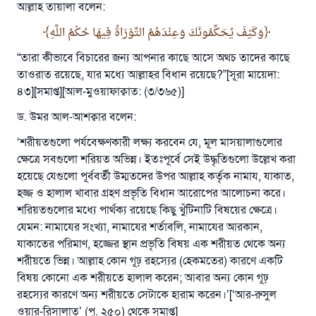
আল্লাহ তায়ালা বলেন:
وَكَيْفَ يُحَكِّمُونَكَ وَعِنْدَهُمُ التَّوْرَاةُ فِيهَا حُكْمُ اللَّهِ
“তারা কীভাবে বিচারের জন্য আপনার কাছে আসে অথচ তাদের কাছে
তাওরাত রয়েছে, যার মধ্যে আল্লাহর বিধান রয়েছে?”[সূরা মায়েদা:
৪৩][সমাপ্ত][আল-মুওয়াফাক্বাত: (৩/৩৬৫)]
ড. উমর আল-আশক্বার বলেন:
‘শরীয়তগুলো পর্যবেক্ষণকারী লক্ষ্য করবেন যে, মূল মাসয়ালাগুলোর
ক্ষেত্রে সবগুলো শরিয়ত অভিন্ন। ইতঃপূর্বে সেই উদ্ধৃতিগুলো উল্লেখ করা
হয়েছে যেগুলো পূর্ববর্তী উম্মতদের উপর আল্লাহ কর্তৃক নামায, যাকাত,
হজ্জ ও হালাল খাবার গ্রহণ প্রভৃতি বিধান আরোপের আলোচনা করে।
শরিয়তগুলোর মধ্যে পার্থক্য রয়েছে কিছু খুঁটিনাটি বিষয়ের ক্ষেত্রে।
যেমন: নামাযের সংখ্যা, নামাযের শর্তাবলি, নামাযের আরকান,
যাকাতের পরিমাণ, হজ্জের স্থান প্রভৃতি বিষয় এক শরীয়ত থেকে অন্য
শরীয়তে ভিন্ন। আল্লাহ কোন গূঢ় রহস্যের (হেকমতের) কারণে একটি
বিষয় কোনো এক শরীয়তে হালাল করেন; আবার অন্য কোন গূঢ়
রহস্যের কারণে অন্য শরীয়তে সেটাকে হারাম করেন।’[‘আর-রুসুল
ওয়ার-রিসালাত’ (পৃ. ২৫০) থেকে সমাপ্ত]