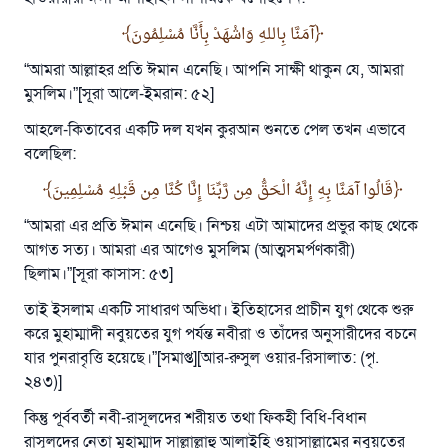
করেছিল।
آمَنَّا بِاللهِ وَاشْهَدْ بِأَنَّا مُسْلِمُونَ
“আমরা আল্লাহর প্রতি ঈমান এনেছি। আপনি সাক্ষী থাকুন যে, আমরা
উম্মাহকে উত্তর দিতে আমাদেরকে সহযোগিতা করুন
মুসলিম।”[সূরা আলে-ইমরান: ৫২]
রাসূল সাল্লাল্লাহু আলাইহি ওয়া সাল্লাম বলেছেন
যে ব্যক্তি সৎ কর্মের পথ দেখাবে সে সৎকর্মকারীর সমান
আহলে-কিতাবের একটি দল যখন কুরআন শুনতে পেল তখন এভাবে
সওয়াব পাবে
বলেছিল:
(সহিহ মুসলিম; ১৮৯৩)
قَالُوا آمَنَّا بِهِ إِنَّهُ الْحَقُّ مِن رَّبِّنَا إِنَّا كُنَّا مِن قَبْلِهِ مُسْلِمِينَ
“আমরা এর প্রতি ঈমান এনেছি। নিশ্চয় এটা আমাদের প্রভুর কাছ থেকে
আগত সত্য। আমরা এর আগেও মুসলিম (আত্মসমর্পণকারী)
এখনই শরীক হোন
ছিলাম।”[সূরা কাসাস: ৫৩]
তাই ইসলাম একটি সাধারণ অভিধা। ইতিহাসের প্রাচীন যুগ থেকে শুরু
করে মুহাম্মাদী নবুয়তের যুগ পর্যন্ত নবীরা ও তাঁদের অনুসারীদের বচনে
যার পুনরাবৃত্তি হয়েছে।”[সমাপ্ত][আর-রুসুল ওয়ার-রিসালাত: (পৃ.
২৪৩)]
কিন্তু পূর্ববর্তী নবী-রাসূলদের শরীয়ত তথা ফিকহী বিধি-বিধান
রাসূলদের নেতা মুহাম্মাদ সাল্লাল্লাহু আলাইহি ওয়াসাল্লামের নবুয়তের