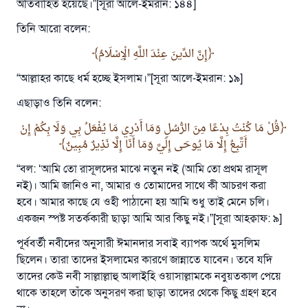
অতিবাহিত হয়েছে।”[সূরা আলে-ইমরান: ১৪৪]
তিনি আরো বলেন:
إِنَّ الدِّينَ عِنْدَ اللَّهِ الْإِسْلَامُ
“আল্লাহর কাছে ধর্ম হচ্ছে ইসলাম।”[সূরা আলে-ইমরান: ১৯]
এছাড়াও তিনি বলেন:
قُلْ مَا كُنْتُ بِدْعًا مِنَ الرُّسُلِ وَمَا أَدْرِي مَا يُفْعَلُ بِي وَلَا بِكُمْ إِنْ
أَتَّبِعُ إِلَّا مَا يُوحَى إِلَيَّ وَمَا أَنَا إِلَّا نَذِيرٌ مُبِينٌ
“বল: ‘আমি তো রাসূলদের মাঝে নতুন নই (আমি তো প্রথম রাসূল
নই)। আমি জানিও না, আমার ও তোমাদের সাথে কী আচরণ করা
হবে। আমার কাছে যে ওহী পাঠানো হয় আমি শুধু তাই মেনে চলি।
একজন স্পষ্ট সতর্ককারী ছাড়া আমি আর কিছু নই।”[সূরা আহক্বাফ: ৯]
পূর্ববর্তী নবীদের অনুসারী ঈমানদার সবাই ব্যাপক অর্থে মুসলিম
ছিলেন। তারা তাদের ইসলামের কারণে জান্নাতে যাবেন। তবে যদি
তাদের কেউ নবী সাল্লাল্লাহু আলাইহি ওয়াসাল্লামকে নবুয়তকাল পেয়ে
থাকে তাহলে তাঁকে অনুসরণ করা ছাড়া তাদের থেকে কিছু গ্রহণ হবে