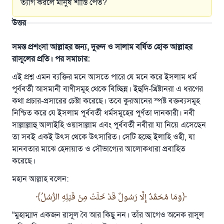
ত্যাগ করলে মানুষ শাস্তি পেত?
উত্তর
সমস্ত প্রশংসা আল্লাহর জন্য, দুরুদ ও সালাম বর্ষিত হোক আল্লাহর
রাসূলের প্রতি। পর সমাচার:
এই প্রশ্ন এমন ব্যক্তির মনে আসতে পারে যে মনে করে ইসলাম ধর্ম
পূর্ববর্তী আসমানী বাণীসমূহ থেকে বিচ্ছিন্ন। ইহুদি-খ্রিষ্টানরা এ ধরণের
কথা প্রচার-প্রসারের চেষ্টা করেছে। তবে কুরআনের স্পষ্ট বক্তব্যসমূহ
নিশ্চিত করে যে ইসলাম পূর্ববর্তী ধর্মসমূহের পূর্ণতা দানকারী। নবী
সাল্লাল্লাহু আলাইহি ওয়াসাল্লাম এবং পূর্ববর্তী নবীরা যা নিয়ে এসেছেন
তা সবই একই উৎস থেকে উৎসারিত। সেটি হচ্ছে ইলাহি ওহী, যা
মানবতার মাঝে হেদায়াত ও সৌভাগ্যের আলোকধারা প্রবাহিত
করেছে।
মহান আল্লাহ বলেন:
وَمَا مُحَمَّدٌ إِلَّا رَسُولٌ قَدْ خَلَتْ مِنْ قَبْلِهِ الرُّسُلُ
“মুহাম্মাদ একজন রাসূল বৈ আর কিছু নন। তাঁর আগেও অনেক রাসূল