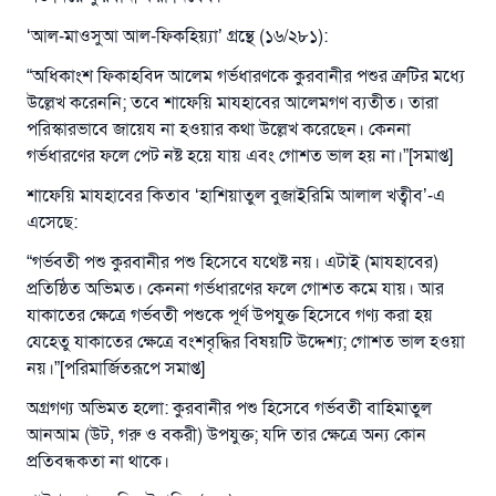
‘আল-মাওসুআ আল-ফিকহিয়্যা’ গ্রন্থে (১৬/২৮১):
“অধিকাংশ ফিকাহবিদ আলেম গর্ভধারণকে কুরবানীর পশুর ত্রুটির মধ্যে
উল্লেখ করেননি; তবে শাফেয়ি মাযহাবের আলেমগণ ব্যতীত। তারা
পরিস্কারভাবে জায়েয না হওয়ার কথা উল্লেখ করেছেন। কেননা
গর্ভধারণের ফলে পেট নষ্ট হয়ে যায় এবং গোশত ভাল হয় না।”[সমাপ্ত]
শাফেয়ি মাযহাবের কিতাব ‘হাশিয়াতুল বুজাইরিমি আলাল খত্বীব’-এ
এসেছে:
“গর্ভবতী পশু কুরবানীর পশু হিসেবে যথেষ্ট নয়। এটাই (মাযহাবের)
প্রতিষ্ঠিত অভিমত। কেননা গর্ভধারণের ফলে গোশত কমে যায়। আর
যাকাতের ক্ষেত্রে গর্ভবতী পশুকে পূর্ণ উপযুক্ত হিসেবে গণ্য করা হয়
যেহেতু যাকাতের ক্ষেত্রে বংশবৃদ্ধির বিষয়টি উদ্দেশ্য; গোশত ভাল হওয়া
নয়।”[পরিমার্জিতরূপে সমাপ্ত]
অগ্রগণ্য অভিমত হলো: কুরবানীর পশু হিসেবে গর্ভবতী বাহিমাতুল
আনআম (উট, গরু ও বকরী) উপযুক্ত; যদি তার ক্ষেত্রে অন্য কোন
প্রতিবন্ধকতা না থাকে।