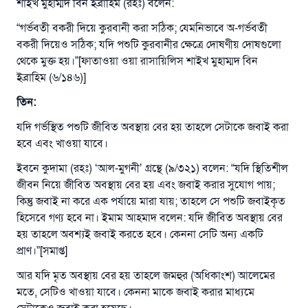
শাইখ মুহাম্মদ বিন ইব্রাহিম (রহঃ) বলেন:
“গর্ভবতী বকরী দিয়ে কুরবানী করা সঠিক; যেমনিভাবে অ-গর্ভবতী
বকরী দিয়েও সঠিক; যদি পশুটি কুরবানীর ক্ষেত্রে দোষণীয় দোষগুলো
থেকে মুক্ত হয়।”[ফাতাওয়া ওয়া রাসায়িলিস শাইখ মুহাম্মদ বিন
উত্তর নম্বর ১১০৮৪৫ একটি বিবাহ রক্ষা
ইব্রাহিম (৬/১৪৬)]
করেছিল।
তিন
:
উম্মাহকে উত্তর দিতে আমাদেরকে সহযোগিতা করুন
যদি গর্ভস্থিত পশুটি জীবিত অবস্থায় বের হয় তাহলে সেটাকে জবাই করা
হবে এবং খাওয়া যাবে।
রাসূল সাল্লাল্লাহু আলাইহি ওয়া সাল্লাম বলেছেন
যে ব্যক্তি সৎ কর্মের পথ দেখাবে সে সৎকর্মকারীর সমান
ইবনে কুদামা (রহঃ) ‘আল-মুগনী’ গ্রন্থে (৯/৩২১) বলেন: “যদি স্থিতিশীল
সওয়াব পাবে
জীবন নিয়ে জীবিত অবস্থায় বের হয় এবং জবাই করার সুযোগ পায়;
(সহিহ মুসলিম; ১৮৯৩)
কিন্তু জবাই না করে এক পর্যায়ে মারা যায়; তাহলে সে পশুটি জবাইকৃত
হিসেবে গণ্য হবে না। ইমাম আহমাদ বলেন: যদি জীবিত অবস্থায় বের
হয় তাহলে অবশ্যই জবাই করতে হবে। কেননা সেটি অন্য একটি
প্রাণ।”[সমাপ্ত]
এখনই শরীক হোন
আর যদি মৃত অবস্থায় বের হয় তাহলে জমহুর (অধিকাংশ) আলেমের
মতে, সেটিও খাওয়া যাবে। কেননা মাকে জবাই করার মাধ্যমে