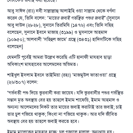
সেটাকেও জবাই করা হয়েছে।
আবু সাঈদ (রাঃ) নবী সাল্লাল্লাহু আলাইহি ওয়া সাল্লাম থেকে বর্ণনা
করেন যে, তিনি বলেন:
“
মায়ের জবাই গর্ভস্থিত পশুর জবাই
”
।[সুনানে
আবু দাউদ (২৮২৮), সুনানে তিরমিযি (১৪৭৬) এবং তিনি সহিহ
বলেছেন, সুনানে ইবনে মাজাহ (৩১৯৯) ও মুসনাদে আহমাদ
(১০৯৫০); আলবানী ‘সহিহুল জামে’ গ্রন্থে (৩৪৩১) হাদিসটিকে সহিহ
বলেছেন]
যেমনটি পূর্বেই আমরা উল্লেখ করেছি এটি হানাফী মাযহাব ছাড়া
অধিকাংশ মাযহাবের আলেমদের অভিমত।
শাইখুল ইসলাম ইবনে তাইমিয়া (রহঃ) ‘মাজমুউল ফাতাওয়া’ গ্রন্থে
(২৬/৩০৭) বলেন:
“গর্ভবতী পশু দিয়ে কুরবানী করা জায়েয। যদি কুরবানীর পশুর গর্ভস্থিত
সন্তান মৃত অবস্থায় বের হয় তাহলে ইমাম শাফেয়ি, ইমাম আহমাদ ও
অন্যন্য আলেমদের নিকট তার মায়ের জবাই করাটাই তার জবাই; চাই
তার চুল গজিয়ে থাকুক; কিংবা না গজিয়ে থাকুক। আর যদি জীবিত
অবস্থায় বের হয় তাহলে জবাই করতে হবে।
ইমাম মালেকের মাযহাব হচ্ছে: চুল গজালে হালাল; অন্যথায় নয়।