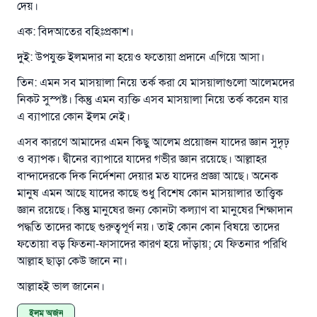
দেয়।
করেছিল।
এক: বিদআতের বহিঃপ্রকাশ।
উম্মাহকে উত্তর দিতে আমাদেরকে সহযোগিতা করুন
দুই: উপযুক্ত ইলমদার না হয়েও ফতোয়া প্রদানে এগিয়ে আসা।
রাসূল সাল্লাল্লাহু আলাইহি ওয়া সাল্লাম বলেছেন
তিন: এমন সব মাসয়ালা নিয়ে তর্ক করা যে মাসয়ালাগুলো আলেমদের
যে ব্যক্তি সৎ কর্মের পথ দেখাবে সে সৎকর্মকারীর সমান
নিকট সুস্পষ্ট। কিন্তু এমন ব্যক্তি এসব মাসয়ালা নিয়ে তর্ক করেন যার
সওয়াব পাবে
এ ব্যাপারে কোন ইলম নেই।
(সহিহ মুসলিম; ১৮৯৩)
এসব কারণে আমাদের এমন কিছু আলেম প্রয়োজন যাদের জ্ঞান সুদৃঢ়
ও ব্যাপক। দ্বীনের ব্যাপারে যাদের গভীর জ্ঞান রয়েছে। আল্লাহর
বান্দাদেরকে দিক নির্দেশনা দেয়ার মত যাদের প্রজ্ঞা আছে। অনেক
এখনই শরীক হোন
মানুষ এমন আছে যাদের কাছে শুধু বিশেষ কোন মাসয়ালার তাত্ত্বিক
জ্ঞান রয়েছে। কিন্তু মানুষের জন্য কোনটা কল্যাণ বা মানুষের শিক্ষাদান
পদ্ধতি তাদের কাছে গুরুত্বপূর্ণ নয়। তাই কোন কোন বিষয়ে তাদের
ফতোয়া বড় ফিতনা-ফাসাদের কারণ হয়ে দাঁড়ায়; যে ফিতনার পরিধি
আল্লাহ ছাড়া কেউ জানে না।
আল্লাহই ভাল জানেন।
ইলম অর্জন