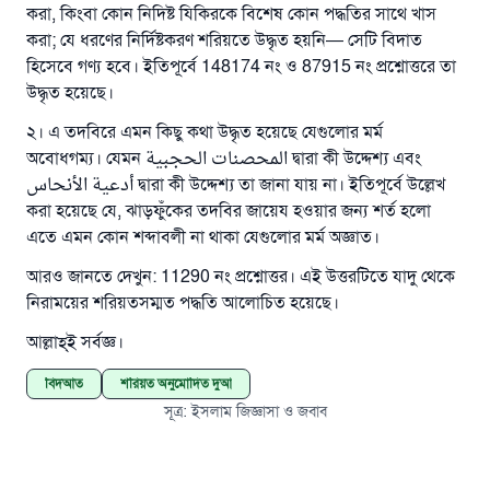
করা, কিংবা কোন নিদিষ্ট যিকিরকে বিশেষ কোন পদ্ধতির সাথে খাস
করা; যে ধরণের নির্দিষ্টকরণ শরিয়তে উদ্ধৃত হয়নি— সেটি বিদাত
হিসেবে গণ্য হবে। ইতিপূর্বে 148174 নং ও 87915 নং প্রশ্নোত্তরে তা
উদ্ধৃত হয়েছে।
২। এ তদবিরে এমন কিছু কথা উদ্ধৃত হয়েছে যেগুলোর মর্ম
অবোধগম্য। যেমন
المحصنات الحجبية
দ্বারা কী উদ্দেশ্য এবং
أدعية الأنحاس
দ্বারা কী উদ্দেশ্য তা জানা যায় না। ইতিপূর্বে উল্লেখ
করা হয়েছে যে, ঝাড়ফুঁকের তদবির জায়েয হওয়ার জন্য শর্ত হলো
এতে এমন কোন শব্দাবলী না থাকা যেগুলোর মর্ম অজ্ঞাত।
আরও জানতে দেখুন: 11290 নং প্রশ্নোত্তর। এই উত্তরটিতে যাদু থেকে
নিরাময়ের শরিয়তসম্মত পদ্ধতি আলোচিত হয়েছে।
আল্লাহ্‌ই সর্বজ্ঞ।
বিদআত
শরিয়ত অনুমোদিত দুআ
সূত্র
:
ইসলাম জিজ্ঞাসা ও জবাব