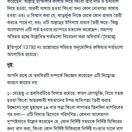
করেছেন: আল্লাহ্‌ তাআলার কালাম দিয়ে কিংবা তাঁর নাম ও গুণাবলি
উম্মাহকে উত্তর দিতে আমাদেরকে সহযোগিতা করুন
দিয়ে হওয়া, আরবী ভাষায় হওয়া কিংবা অন্য কোন বোধগম্য ভাষায়
হওয়া এবং এ বিশ্বাস করা যে, ঝাড়ফুঁক নিজে থেকে কোন প্রভাব তৈরী
রাসূল সাল্লাল্লাহু আলাইহি ওয়া সাল্লাম বলেছেন
করতে পারে না; বরং এটি আল্লাহ্‌র উসিলায় প্রভাব তৈরী করে। কিন্তু
যে ব্যক্তি সৎ কর্মের পথ দেখাবে সে সৎকর্মকারীর সমান
সওয়াব পাবে
আলেমগণ এটি শর্ত হওয়ার ব্যাপারে মতভেদ করেছেন। অগ্রগণ্য
অভিমত হচ্ছে উল্লেখিত শর্তগুলো বিবেচনা করা অনিবার্য।”[সমাপ্ত]
(সহিহ মুসলিম; ১৮৯৩)
ইতিপূর্বে 13792 নং প্রশ্নোত্তরে শরিয়ত অনুমোদিত রুকিয়ার শর্তগুলো
আলোচিত হয়েছে।
এখনই শরীক হোন
দুই
:
আপনি প্রশ্নে যে তদবিরটি সম্পর্কে জিজ্ঞেস করেছেন এটি নিম্নোক্ত
কারণে জায়েয নয়:
১। যেহেতু এ তদবিরটিতে বিদাত রয়েছে: কারণ রোগমুক্তি, বিয়ে সহজ
হওয়া কিংবা আছরকারী শয়তানের উপর আধিপত্য তৈরী করার
উদ্দেশ্যে সূরা মুহাম্মদ ১৪ বার পড়া কিংবা লাগাতর তিনদিন মাগরিবের
পর শুনা— এটি বিদাত হিসেবে পরিগণিত। কেননা আলেমগণ
সুস্পষ্টভাবে উল্লেখ করেছেন যে, কোন নির্দিষ্ট সময়কে নির্দিষ্ট যিকিরের
জন্য খাস করা, কিংবা কোন নির্দিষ্ট যিকিরকে নির্দিষ্ট সংখ্যার সাথে খাস