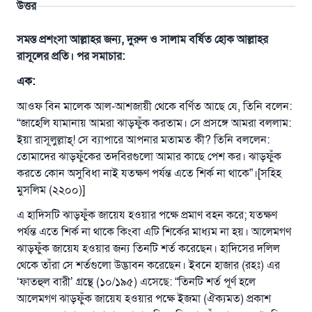
উত্তর
সমস্ত প্রশংসা আল্লাহর জন্য, দুরুদ ও সালাম বর্ষিত হোক আল্লাহর
রাসূলের প্রতি। পর সমাচার:
এক
:
আওফ বিন মালেক আল-আশজায়ী থেকে বর্ণিত আছে যে, তিনি বলেন:
“জাহেলি যামানায় আমরা ঝাড়ফুঁক করতাম। সে প্রসঙ্গে আমরা বললাম:
ইয়া রাসূলুল্লাহ্‌! সে ব্যাপারে আপনার মতামত কী? তিনি বললেন:
তোমাদের ঝাড়ফুঁকের তদবিরগুলো আমার কাছে পেশ কর। ঝাড়ফুঁক
করতে কোন অসুবিধা নাই যতক্ষণ পর্যন্ত এতে শির্ক না থাকে”।[সহিহ
মুসলিম (২২০০)]
এ হাদিসটি ঝাড়ফুঁক জায়েয হওয়ার পক্ষে প্রমাণ বহন করে; যতক্ষণ
পর্যন্ত এতে শির্ক না থাকে কিংবা এটি শির্কের মাধ্যম না হয়। আলেমগণ
ঝাড়ফুঁক জায়েয হওয়ার জন্য তিনটি শর্ত করেছেন। হাদিসের দলিল
থেকে তাঁরা সে শর্তগুলো উদ্ভাবন করেছেন। ইবনে হাজার (রহঃ) এর
উত্তর নম্বর ১১০৮৪৫ একটি বিবাহ রক্ষা
‘ফাতহুল বারী’ গ্রন্থে (১০/১৯৫) এসেছে: “তিনটি শর্ত পূর্ণ হলে
করেছিল।
আলেমগণ ঝাড়ফুঁক জায়েয হওয়ার পক্ষে ইজমা (ঐক্যমত) প্রকাশ