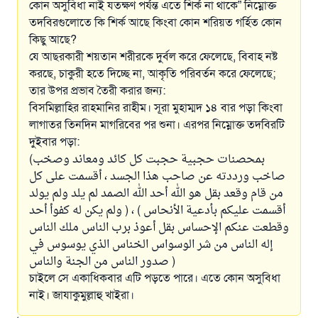
কোন অসুবিধা নাই যতক্ষণ পর্যন্ত এতে শির্ক না থাকে” নিম্নোক্ত
তদবিরগুলোতে কি শির্ক আছে কিংবা কোন শরিয়ত গর্হিত কোন
কিছু আছে?
যে আছরকারী শয়তান শরীরকে দুর্বল করে ফেলেছে, বিবাহ নষ্ট
করছে, চাকুরী হতে দিচ্ছে না, আকৃতি পরিবর্তন করে ফেলেছে;
তার উপর প্রভাব তৈরী করার জন্য:
বিসমিল্লাহির রাহমানির রাহীম। সূরা মুহাম্মদ ১৪ বার পড়া কিংবা
লাগাতর তিনদিন মাগরিবের পর শুনা। এরপর নিম্নোক্ত তদবিরটি
দুইবার পড়া:
(بمحصنات حجبية حجبت كل كائد ومعاند وصخب
صاخب ورددته عن صاحب هذا الجسد ، أقسمت على كل
من قام وقعد بقل هو الله أحد الله الصمد لم يلد ولم يولد
ولم يكن له كفوأ أحد ) ، ( أقسمت عليكم بأدعية الأنحاس
وقطعت عنكم الإحساس بقل أعوذ برب الناس ملك الناس
إله الناس من شر الوسواس الخناس الذي يوسوس في
صدور الناس من الجنة والناس )
চাইলে সে একাধিকবার এটি পড়তে পারে। এতে কোন অসুবিধা
নাই। জাযাকুমুল্লাহু খাইরা।