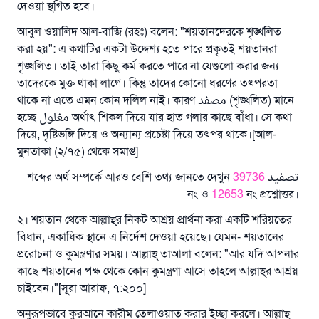
দেওয়া স্থগিত হবে।
আবুল ওয়ালিদ আল-বাজি (রহঃ) বলেন: "শয়তানদেরকে শৃঙ্খলিত
করা হয়": এ কথাটির একটা উদ্দেশ্য হতে পারে প্রকৃতই শয়তানরা
শৃঙ্খলিত। তাই তারা কিছু কর্ম করতে পারে না যেগুলো করার জন্য
তাদেরকে মুক্ত থাকা লাগে। কিন্তু তাদের কোনো ধরণের তৎপরতা
থাকে না এতে এমন কোন দলিল নাই। কারণ مصفد (শৃঙ্খলিত) মানে
হচ্ছে مغلول অর্থাৎ শিকল দিয়ে যার হাত গলার কাছে বাঁধা। সে কথা
দিয়ে, দৃষ্টিভঙ্গি দিয়ে ও অন্যান্য প্রচেষ্টা দিয়ে তৎপর থাকে।[আল-
মুনতাকা (২/৭৫) থেকে সমাপ্ত]
উত্তর নম্বর ১১০৮৪৫ একটি বিবাহ রক্ষা
39736
تصفيد শব্দের অর্থ সম্পর্কে আরও বেশি তথ্য জানতে দেখুন
নং ও
12653
নং প্রশ্নোত্তর।
করেছিল।
২। শয়তান থেকে আল্লাহ্‌র নিকট আশ্রয় প্রার্থনা করা একটি শরিয়তের
উম্মাহকে উত্তর দিতে আমাদেরকে সহযোগিতা করুন
বিধান, একাধিক স্থানে এ নির্দেশ দেওয়া হয়েছে। যেমন- শয়তানের
প্ররোচনা ও কুমন্ত্রণার সময়। আল্লাহ্‌ তাআলা বলেন: "আর যদি আপনার
রাসূল সাল্লাল্লাহু আলাইহি ওয়া সাল্লাম বলেছেন
কাছে শয়তানের পক্ষ থেকে কোন কুমন্ত্রণা আসে তাহলে আল্লাহ্‌র আশ্রয়
যে ব্যক্তি সৎ কর্মের পথ দেখাবে সে সৎকর্মকারীর সমান
চাইবেন।"[সূরা আরাফ, ৭:২০০]
সওয়াব পাবে
অনুরূপভাবে কুরআনে কারীম তেলাওয়াত করার ইচ্ছা করলে। আল্লাহ্‌
(সহিহ মুসলিম; ১৮৯৩)