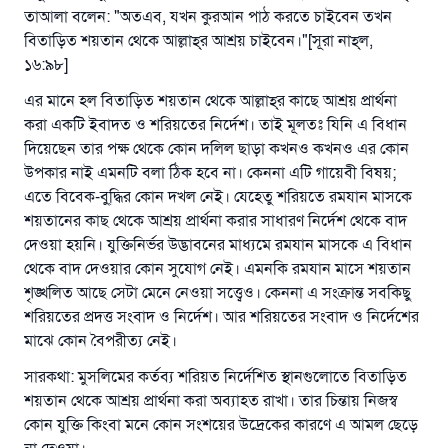
তাআলা বলেন: "অতএব, যখন কুরআন পাঠ করতে চাইবেন তখন
বিতাড়িত শয়তান থেকে আল্লাহ্‌র আশ্রয় চাইবেন।"[সূরা নাহ্‌ল,
১৬:৯৮]
এখনই শরীক হোন
এর মানে হল বিতাড়িত শয়তান থেকে আল্লাহ্‌র কাছে আশ্রয় প্রার্থনা
করা একটি ইবাদত ও শরিয়তের নির্দেশ। তাই মূলতঃ যিনি এ বিধান
দিয়েছেন তার পক্ষ থেকে কোন দলিল ছাড়া কখনও কখনও এর কোন
উপকার নাই এমনটি বলা ঠিক হবে না। কেননা এটি গায়েবী বিষয়;
এতে বিবেক-বু্দ্ধির কোন দখল নেই। যেহেতু শরিয়তে রমযান মাসকে
শয়তানের কাছ থেকে আশ্রয় প্রার্থনা করার সাধারণ নির্দেশ থেকে বাদ
দেওয়া হয়নি। যুক্তিনির্ভর উদ্ভাবনের মাধ্যমে রমযান মাসকে এ বিধান
থেকে বাদ দেওয়ার কোন সুযোগ নেই। এমনকি রমযান মাসে শয়তান
শৃঙ্খলিত আছে সেটা মেনে নেওয়া সত্ত্বেও। কেননা এ সংক্রান্ত সবকিছু
শরিয়তের প্রদত্ত সংবাদ ও নির্দেশ। আর শরিয়তের সংবাদ ও নির্দেশের
মাঝে কোন বৈপরীত্য নেই।
সারকথা: মুসলিমের কর্তব্য শরিয়ত নির্দেশিত স্থানগুলোতে বিতাড়িত
শয়তান থেকে আশ্রয় প্রার্থনা করা অব্যাহত রাখা। তার চিন্তায় নিজস্ব
কোন যুক্তি কিংবা মনে কোন সংশয়ের উদ্রেকের কারণে এ আমল ছেড়ে