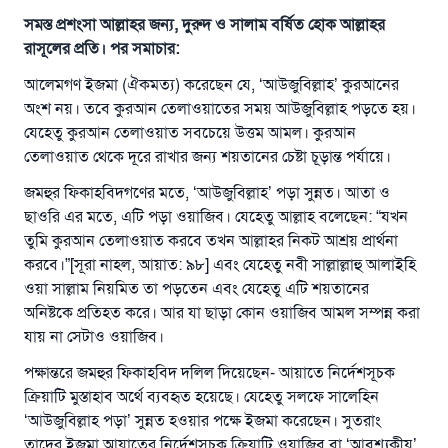
সমস্ত প্রশংসা আল্লাহর জন্য, দুরুদ ও সালাম বর্ষিত হোক আল্লাহর
রাসূলের প্রতি। পর সমাচার:
আলেমগণ ইজমা (ঐকমত্য) করেছেন যে, ‘আউজুবিল্লাহ’ কুরআনের
অংশ নয়। তবে কুরআন তেলাওয়াতের সময় আউজুবিল্লাহ পড়তে হয়।
যেহেতু কুরআন তেলাওয়াত সবচেয়ে উত্তম আমল। কুরআন
তেলাওয়াত থেকে দূরে রাখার জন্য শয়তানের চেষ্টা চূড়ান্ত পর্যায়ে।
জমহুর ফিকাহবিদগণের মতে, ‘আউজুবিল্লাহ’ পড়া সুন্নত। আতা ও
ছাওরি এর মতে, এটি পড়া ওয়াজিব। যেহেতু আল্লাহ বলেছেন: “যখন
তুমি কুরআন তেলাওয়াত করবে তখন আল্লাহর নিকট আশ্রয় প্রার্থনা
করবে।”[সূরা নাহল, আয়াত: ৯৮] এবং যেহেতু নবী সাল্লাল্লাহু আলাইহি
ওয়া সাল্লাম নিয়মিত তা পড়তেন এবং যেহেতু এটি শয়তানের
অনিষ্টকে প্রতিহত করে। আর যা ছাড়া কোন ওয়াজিব আমল সম্পন্ন করা
যায় না সেটাও ওয়াজিব।
পক্ষান্তরে জমহুর ফিকাহবিদ দলিল দিয়েছেন- আয়াতে নির্দেশসূচক
ক্রিয়াটি মুস্তাহাব অর্থে ব্যবহৃত হয়েছে। যেহেতু সলফে সালেহিন
‘আউজুবিল্লাহ পড়া’ সুন্নত হওয়ার পক্ষে ইজমা করেছেন। সুতরাং
তাদের ইজমা আয়াতের নির্দেশসূচক ক্রিয়াটি ওয়াজিব বা ‘আবশ্যকীয়’