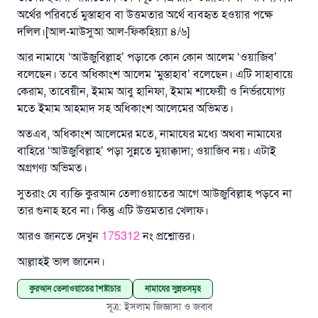
অর্থের পরিবর্তে মুস্তাহাব বা উত্তমতার অর্থে ব্যবহৃত হওয়ার পক্ষে
দলিল।[আল-মাউসুআ আল-ফিকহিয়্যা ৪/৬]
উত্তর নম্বর ১১০৮৪৫ একটি বিবাহ রক্ষা
আর নামাযে ‘আউজুবিল্লাহ’ পড়াকে কোন কোন আলেম ‘ওয়াজিব’
করেছিল।
বলেছেন। তবে অধিকাংশ আলেম ‘মুস্তাহাব’ বলেছেন। এটি সাহাবায়ে
কেরাম, তাবেয়ীন, ইমাম আবু হানিফা, ইমাম শাফেয়ী ও নির্ভরযোগ্য
উম্মাহকে উত্তর দিতে আমাদেরকে সহযোগিতা করুন
মতে ইমাম আহমাদ সহ অধিকাংশ আলেমের অভিমত।
রাসূল সাল্লাল্লাহু আলাইহি ওয়া সাল্লাম বলেছেন
অতএব, অধিকাংশ আলেমের মতে, নামাযের মধ্যে অথবা নামাযের
যে ব্যক্তি সৎ কর্মের পথ দেখাবে সে সৎকর্মকারীর সমান
বাহিরে ‘আউজুবিল্লাহ’ পড়া সুন্নতে মুয়াক্কাদা; ওয়াজিব নয়। এটাই
সওয়াব পাবে
অগ্রগণ্য অভিমত।
(সহিহ মুসলিম; ১৮৯৩)
সুতরাং যে ব্যক্তি কুরআন তেলাওয়াতের আগে আউজুবিল্লাহ পড়বে না
তার গুনাহ হবে না। কিন্তু এটি উত্তমতার খেলাফ।
আরও জানতে দেখুন
175312
এখনই শরীক হোন
নং প্রশ্নোত্তর।
আল্লাহই ভাল জানেন।
কুরআন তেলাওয়াতের শিষ্টাচার
নামাযের সুন্নতসমূহ
সূত্র
:
ইসলাম জিজ্ঞাসা ও জবাব