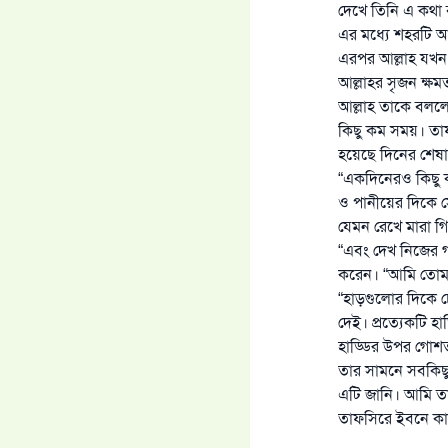
দেখে তিনি এ কথা
এর মধ্যে শহরটি 
এরপর আল্লাহ যখন 
আল্লাহর সৃজন ক্ষ
আল্লাহ তাকে বলল
কিছু কম সময়। তাফ
হয়েছে দিনের শেষা
“একদিনেরও কিছু 
ও পানীয়ের দিকে স
যেমন রেখে মারা গি
“এবং দেখ নিজের গ
করেন। “আমি তোমাকে
“হাড়গুলোর দিকে চ
দেই। প্রত্যেকটি 
হাড্ডির উপর গোশত
তার সামনে সবকিছু 
এটি জানি। আমি তা
তাফসিরে ইবনে কা