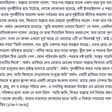
 বলেছিলেন। আল্লাহ তাআলা বলেন: “অতঃপর আল্লাহ তাকে একশ বছর মৃত অবস্
আবার পুনর্জীবিত হয়ে উঠেছে, লোকে লোকারণ্য হয়েছে, বনী ইসরাইলগণ এ শহ
তাকে পুনর্জীবিত করলেন তখন সর্বপ্রথম তার চোখ দুইটিকে জীবিত করলেন য
মতাকে দেখতে পায়, কিভাবে আল্লাহ তার দেহকে পুনর্জীবিত করেন। যখন তার গঠন
েন -অর্থাৎ ফেরেশতার মাধ্যমে- ‘তুমি কতকাল এভাবে ছিলে?’ সে বলল, একদ
সিরকারগণ বলেন: যেহেতু সে মারা গিয়েছিল দিনের প্রথমাংশে; আর তাকে পুনর
ংশে। যখন সে দেখল এখনো সূর্য আছে সে ভেবেছে এটি সে দিনেরই সূর্য। তাই 
কম সময়”“তিনি বললেন, বরং তুমি একশত বছর অবস্থান করেছ। এবার চেয়ে দে
েগুলো অবিকৃত রয়েছে”। বর্ণিত আছে তার সাথে আঙ্গুর, ত্বীন ফল ও শরবত ছ
য়েছিল ঠিক তেমনি পেল। কোন পরিবর্তন হয়নি। শরবত নষ্ট হয়নি, আঙ্গুর পচেনি, 
াধাটির দিকে”। অর্থাৎ তাকিয়ে দেখ তোমার চোখের সামনে আল্লাহ কিভাবে সেটি
 মানুষের জন্য দৃষ্টান্ত বানাতে চেয়েছি”। অর্থাৎ পুনর্জীবিত করার পক্ষে প্রমাণ
েয়ে দেখ, আমি কিভাবে সেগুলোকে সংযুক্ত করি” অর্থাৎ একটি হাড্ডির সাথে অন্য
হাড্ডিকে স্ব স্থানে স্থাপন করে একটি ঘোড়ার কংকাল বানান; তাতে কোন গোশত 
, স্নায়ু, রগ ও চামড়া পরিয়ে দেন। এ সবকিছু করেছেন উযাইর এর চোখের সা
পরিষ্কার হলো তখন সে বলে উঠল- ‘আমি জানি, নিশ্চয় আল্লাহ সর্ব বিষয়ে ক্ষমত
 সচক্ষে দেখেছি। আমার যামানার লোকদের মধ্যে আমি এ বিষয়ে সবচেয়ে ভাল 
ছির (১/৬৮৭-৬৮৯)]