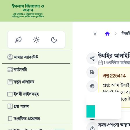
বিষয়ভি
উযাইর আলাইহ
আমার অ্যাকাউন্ট
14/রবিউল আউয়া
ক্যাটাগরি
প্রশ্ন
225414
নতুন প্রশ্নোত্তর
প্রশ্ন: আমি উয
তিনিই কি সে ব্
ইলমী ফাইলসমূহ
সূরা বাকারাতে 
প্রশ্ন পাঠান
উত্তর
সংরক্ষিত প্রশ্নোত্তর
সমস্ত প্রশংসা আল্ল