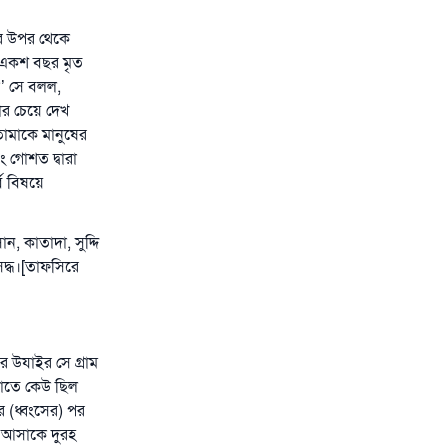
ের উপর থেকে
ে একশ বছর মৃত
’ সে বলল,
র চেয়ে দেখ
ামাকে মানুষের
ং গোশত দ্বারা
ব বিষয়ে
ন, কাতাদা, সুদ্দি
িদ্ধ।[তাফসিরে
র উযাইর সে গ্রাম
 তাতে কেউ ছিল
র (ধ্বংসের) পর
ে আসাকে দুরহ