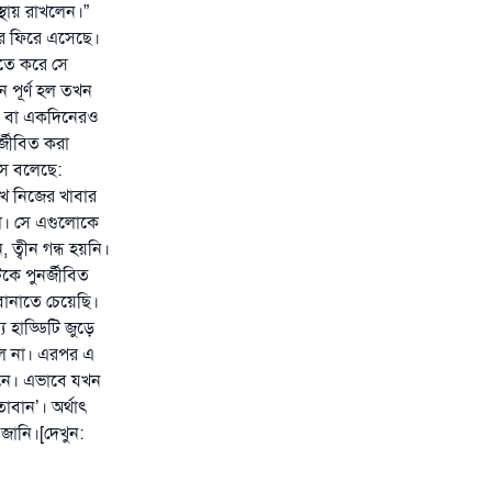
থায় রাখলেন।”
রে ফিরে এসেছে।
াতে করে সে
 পূর্ণ হল তখন
িন বা একদিনেরও
্জীবিত করা
সে বলেছে:
খ নিজের খাবার
িল। সে এগুলোকে
ত্বীন গন্ধ হয়নি।
কে পুনর্জীবিত
 বানাতে চেয়েছি।
 হাড্ডিটি জুড়ে
ছিল না। এরপর এ
মনে। এভাবে যখন
াবান’। অর্থাৎ
জানি।[দেখুন: