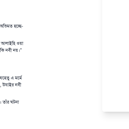
 অভিমত হচ্ছে-
াহু আলাইহি ওয়া
া কি নবী নয়।”
েহেতু এ মর্মে
রে, উযাইর নবী
। তাঁর ঘটনা