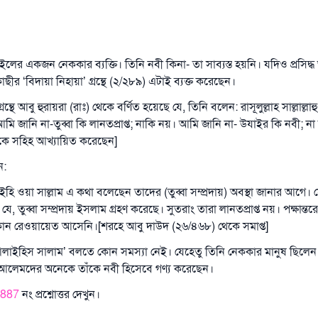
লের একজন নেককার ব্যক্তি। তিনি নবী কিনা- তা সাব্যস্ত হয়নি। যদিও প্রসিদ্ধ
ছীর ‘বিদায়া নিহায়া’ গ্রন্থে (২/২৮৯) এটাই ব্যক্ত করেছেন।
রন্থে আবু হুরায়রা (রাঃ) থেকে বর্ণিত হয়েছে যে, তিনি বলেন: রাসূলুল্লাহ সাল্লাল্ল
আমি জানি না-তুব্বা কি লানতপ্রাপ্ত; নাকি নয়। আমি জানি না- উযাইর কি নবী; ন
কে সহিহ আখ্যায়িত করেছেন]
ন:
লাইহি ওয়া সাল্লাম এ কথা বলেছেন তাদের (তুব্বা সম্প্রদায়) অবস্থা জানার আগে। য
 তুব্বা সম্প্রদায় ইসলাম গ্রহণ করেছে। সুতরাং তারা লানতপ্রাপ্ত নয়। পক্ষান্ত
কোন রেওয়ায়েত আসেনি।[শরহে আবু দাউদ (২৬/৪৬৮) থেকে সমাপ্ত]
ে ‘আলাইহিস সালাম’ বলতে কোন সমস্যা নেই। যেহেতু তিনি নেককার মানুষ ছিলেন
লেমদের অনেকে তাঁকে নবী হিসেবে গণ্য করেছেন।
887
নং প্রশ্নোত্তর দেখুন।