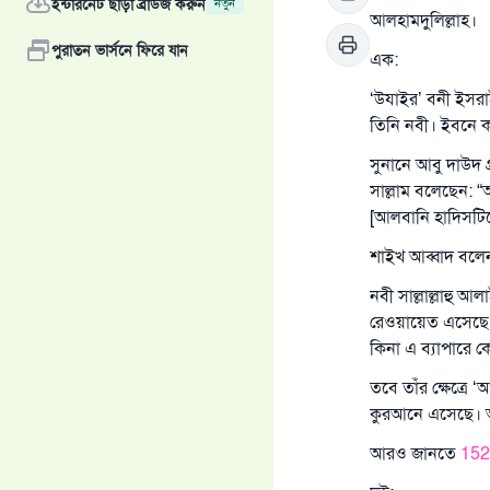
ইন্টারনেট ছাড়া ব্রাউজ করুন
নতুন
আলহামদুলিল্লাহ।
পুরাতন ভার্সনে ফিরে যান
এক:
‘উযাইর’ বনী ইসরাই
তিনি নবী। ইবনে কা
সুনানে আবু দাউদ গ্
সাল্লাম বলেছেন: “
[আলবানি হাদিসটি
শাইখ আব্বাদ বলে
নবী সাল্লাল্লাহু আ
রেওয়ায়েত এসেছে যে,
কিনা এ ব্যাপারে 
তবে তাঁর ক্ষেত্র
কুরআনে এসেছে। আ
আরও জানতে
152