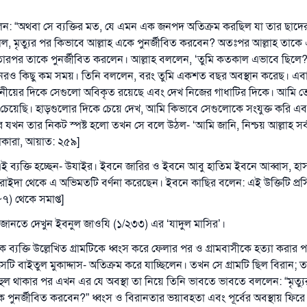
েন: “অথবা সে ব্যক্তির মত, যে এমন এক জনপদ অতিক্রম করছিল যা তার ছাদ
 বলল, মৃত্যুর পর কিভাবে আল্লাহ একে পুনর্জীবিত করবেন? অতঃপর আল্লাহ তাক
তারপর তাকে পুনর্জীবিত করলেন। আল্লাহ বললেন, ‘তুমি কতকাল এভাবে ছিলে?
রও কিছু কম সময়। তিনি বললেন, বরং তুমি একশত বছর অবস্থান করেছ। এবা
নীয়ের দিকে সেগুলো অবিকৃত রয়েছে এবং দেখ নিজের গাধাটির দিকে। আমি তে
নাতে চেয়েছি। হাড়গুলোর দিকে চেয়ে দেখ, আমি কিভাবে সেগুলোকে সংযুক্ত করি এব
উত্তর নম্বর ১১০৮৪৫ একটি বিবাহ রক্ষা করেছিল।
যখন তার নিকট স্পষ্ট হলো তখন সে বলে উঠল- ‘আমি জানি, নিশ্চয় আল্লাহ সর্
বাকারা, আয়াত: ২৫৯]
উম্মাহকে উত্তর দিতে আমাদেরকে সহযোগিতা করুন
ী এই ব্যক্তি হচ্ছেন- উযাইর। ইবনে জারির ও ইবনে আবু হাতিম ইবনে আব্বাস, হাসা
রাসূল সাল্লাল্লাহু আলাইহি ওয়া সাল্লাম বলেছেন
ুরাইদা থেকে এ অভিমতটি বর্ণনা করেছেন। ইবনে কাছির বলেন: এই উক্তিটি প্রস
যে ব্যক্তি সৎ কর্মের পথ দেখাবে সে সৎকর্মকারীর সমান সওয়াব পাবে
৭) থেকে সমাপ্ত]
(সহিহ মুসলিম; ১৮৯৩)
দ জানতে দেখুন ইবনুল জাওযি (১/২৩৩) এর ‘যাদুল মাসির’।
 ব্যক্তি উল্লেখিত গ্রামটিকে ধ্বংস করে ফেলার পর ও গ্রামবাসীকে হত্যা করার প
এখনই শরীক হোন
ে সেটি বাইতুল মুকাদ্দাস- অতিক্রম করে যাচ্ছিলেন। তখন সে গ্রামটি ছিল বিরান;
হুল থাকার পর এখন এর যে অবস্থা তা নিয়ে তিনি ভাবতে ভাবতে বললেন: “মৃত্যু
ে পুনর্জীবিত করবেন?” ধ্বংস ও বিরানতার ভয়াবহতা এবং পূর্বের অবস্থায় ফির