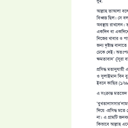
দুই:
আল্লাহ তাআলা বল
বিধ্বস্ত ছিল। সে
অবস্থায় রাখলেন। 
একদিন বা একদিনে
নিজের খাবার ও পা
জন্য দৃষ্টান্ত বা
ঢেকে দেই। অতঃপর 
ক্ষমতাবান’।[সূরা 
প্রসিদ্ধ মতানুযায়
ও সুলাইমান বিন ব
ইবনে কাছির (১/৬৮
এ সংক্রান্ত মতভে
‘বুখতানাসসার’নামক
দিয়ে -প্রসিদ্ধ মত
না। এ গ্রামটি জনব
কিভাবে আল্লাহ এক