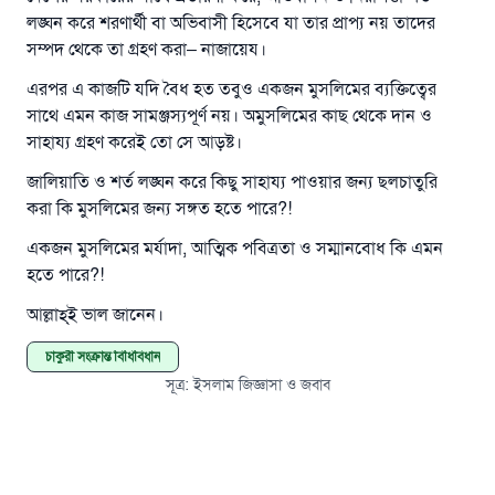
উম্মাহকে উত্তর দিতে আমাদেরকে সহযোগিতা করুন
লঙ্ঘন করে শরণার্থী বা অভিবাসী হিসেবে যা তার প্রাপ্য নয় তাদের
রাসূল সাল্লাল্লাহু আলাইহি ওয়া সাল্লাম বলেছেন
সম্পদ থেকে তা গ্রহণ করা– নাজায়েয।
যে ব্যক্তি সৎ কর্মের পথ দেখাবে সে সৎকর্মকারীর সমান
এরপর এ কাজটি যদি বৈধ হত তবুও একজন মুসলিমের ব্যক্তিত্বের
সওয়াব পাবে
সাথে এমন কাজ সামঞ্জস্যপূর্ণ নয়। অমুসলিমের কাছ থেকে দান ও
(সহিহ মুসলিম; ১৮৯৩)
সাহায্য গ্রহণ করেই তো সে আড়ষ্ট।
জালিয়াতি ও শর্ত লঙ্ঘন করে কিছু সাহায্য পাওয়ার জন্য ছলচাতুরি
করা কি মুসলিমের জন্য সঙ্গত হতে পারে?!
এখনই শরীক হোন
একজন মুসলিমের মর্যাদা, আত্মিক পবিত্রতা ও সম্মানবোধ কি এমন
হতে পারে?!
আল্লাহ্‌ই ভাল জানেন।
চাকুরী সংক্রান্ত বিধিবিধান
সূত্র
:
ইসলাম জিজ্ঞাসা ও জবাব