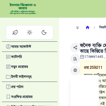
বিষয়ভি
জনৈক ব্যক্তি
আমার অ্যাকাউন্ট
কাছে কিস্তিতে
ক্যাটাগরি
17/রজব/1445 , 2
নতুন প্রশ্নোত্তর
প্রশ্ন
259211
আমার স্মার্টফ
ইলমী ফাইলসমূহ
একজন এবং আমিই
সেটা হল কিস্তি
প্রশ্ন পাঠান
একটা মোবাইল স
সংরক্ষিত প্রশ্নোত্তর
পর আমি দোকান 
বিক্রি করি। এই 