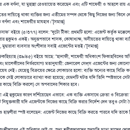
নার এক বর্ণনা, যা মুহান্না রেওয়ায়েত করেছেন এবং এটি শাফেয়ী ও আহলে রায় 
ের দায়িত্বে থাকা ব্যক্তির জন্য এতীমের সম্পদ থেকে কিছু নিজের জন্য কিনে
ক বর্ণনা এবং শাফেয়ীর মাযহাব।”[সমাপ্ত]
াফ’ বইয়ে (৫/৩৭৭) বলেন: “দুটো টীকা: প্রথমটি হলো: এজেন্ট কর্তৃক মক্কেল
ার হুকুমও একই। অনুরূপভাবে শাসক, কোষাধ্যক্ষ, অসীয়তের দায়িত্বে থাকা ব্য
উত্তর নম্বর ১১০৮৪৫ একটি বিবাহ রক্ষা করেছিল।
্তি, মুদ্বারাবা ব্যবসার অংশীদার সবাই এজেন্টের মতই।”[সমাপ্ত]
কহিয়্যাহ (৩৯/৪৫) বইয়ে আছে: “হানাফী, শাফেয়ী অধিকাংশ ফিকাহবিদের অভি
উম্মাহকে উত্তর দিতে আমাদেরকে সহযোগিতা করুন
বং মালেকীদের নির্ভরযোগ্য মতানুযায়ী: জেনারেল সেল্‌স এজেন্টের জন্য কোন
রাসূল সাল্লাল্লাহু আলাইহি ওয়া সাল্লাম বলেছেন
ায়েয নেই। যেহেতু বিক্রয়ের ক্ষেত্রে লোকাচার হলো: ব্যক্তি অন্যের কাছে বিক্র
যে ব্যক্তি সৎ কর্মের পথ দেখাবে সে সৎকর্মকারীর সমান সওয়াব পাবে
তিকে সেই লোকাচারে ব্যাখ্যা করা হয়েছে; যেমনটি ঘটত যদি তিনি স্পষ্টভাবে সে
র কাছে বিক্রি করলে) সে অপবাদের শিকার হবে।
(সহিহ মুসলিম; ১৮৯৩)
 এই হুকুমের কারণ দর্শিয়েছেন এভাবে: এক ব্যক্তি একসাথে ক্রেতা ও বিক্রেতা
 নিযুক্তকারী যদি এজেন্টকে নিজের কাছে বিক্রি করার নির্দেশ দেন তবুও সেটা 
এখনই শরীক হোন
হাম্বলীরা স্পষ্ট বলেছেন: এজেন্ট নিজের কাছে বিক্রি করতে পারবে যদি তাকে নিয
অংশীদারের এই অধিকার নেই যে, অন্য শরীকদারদের অনুমতি ছাড়া তাদের দোক