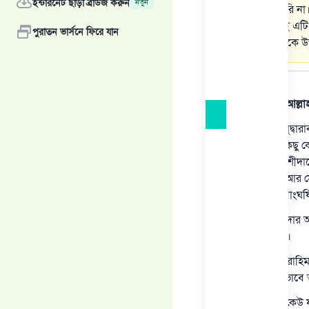
ইন্টারনেট ছাড়া ব্রাউজ করুন
নতুন
কিনতে পারি না।
থাকে। তাই এটি
পুরাতন ভার্সনে ফিরে যান
আপনাদেরকে উত্
উত্তর
সমস্ত প্রশংসা আল্ল
অংশীদার বা মুদ্বা
নিজের জন্য কিছু 
এজেন্ট বা অংশীদা
কাজটা করা। আর সে
দুটি পরস্পর সাংঘর্
একজন অংশীদার অংশ
লেনদেন করে।
ইবনে কুদামা রাহি
নেই। অনুরূপভাবে অ
সারকথা হল, কেউ য