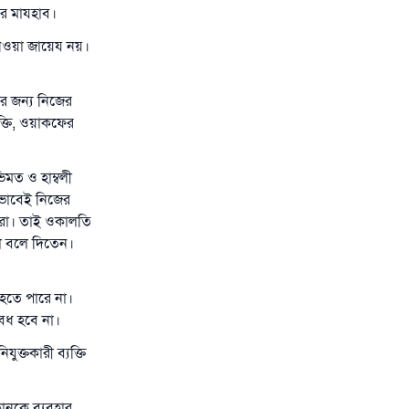
এর মাযহাব।
 নেওয়া জায়েয নয়।
ের জন্য নিজের
ক্তি, ওয়াকফের
মত ও হাম্বলী
োভাবেই নিজের
ি করা। তাই ওকালতি
টা বলে দিতেন।
 হতে পারে না।
বৈধ হবে না।
ুক্তকারী ব্যক্তি
ানকে ব্যবহার