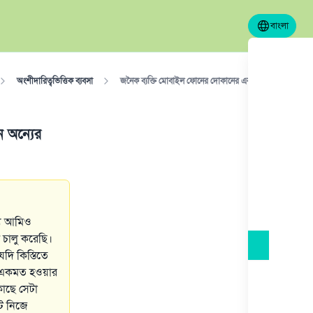
বাংলা
অংশীদারিত্বভিত্তিক ব্যবসা
জনৈক ব্যক্তি মোবাইল ফোনের দোকানের একজন অংশীদার, সে কি ন
 অন্যের
যে আমিও
চালু করেছি।
দি কিস্তিতে
া একমত হওয়ার
াছে সেটা
েট নিজে