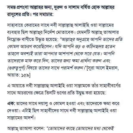
সমস্ত প্রশংসা আল্লাহর জন্য, দুরুদ ও সালাম বর্ষিত হোক আল্লাহর
রাসূলের প্রতি। পর সমাচার:
সাহাবায়ে কেরামের সাথে নবী সাল্লাল্লাহু আলাইহি ওয়া সাল্লামের
ব্যবহার ছিল আল্লাহ্‌র নির্দেশ মোতাবেক। যেমনটি আল্লাহ্‌ তাআলার
নিম্নোক্ত বাণীতে উদ্ধৃত হয়েছে:
"
আল্লাহ্
র
অনুগ্রহে
আপনি
তাদের
প্রতি
কোমল
আচরণ
করেছিলেন
।
যদি
আপনি
রূঢ়
ও
কঠিনহৃদয়
হতেন
তাহলে
অবশ্যই
তারা
আপনার
আশপাশ
থেকে
সরে
যেত
।
আপনি
তাদেরকে
মাফ
করে
দিন
,
তাদের
জন্য
ক্ষমা প্রার্থনা
করুন
এবং
(গুরুত্বপূর্ণ) বিষয়ে
তাদের
সাথে
পরামর্শ
করুন
।
"[সূরা আলে ইমরান,
আয়াত: ১৫৯]
এ আয়াতে নবী সাল্লাল্লাহু আলাইহি ওয়া সাল্লামকে তাঁর সাহাবীবর্গের
সাথে আচরণের ক্ষেত্রে তিনটি গুণের প্রতি উদ্বুদ্ধ করা হয়েছে:
এক
:
তাদের সাথে দয়ালু ও কোমল হওয়া এবং তাদেরকে ক্ষমা করে
দেওয়া। এটাই ছিল সাহাবীদের সাথে নবী সাল্লাল্লাহু আলাইহি ওয়া
সাল্লামের আদর্শ।
আল্লাহ্‌ তাআলা বলেন:
"
তোমাদের
কাছে
তোমাদের
মধ্য
থেকেই