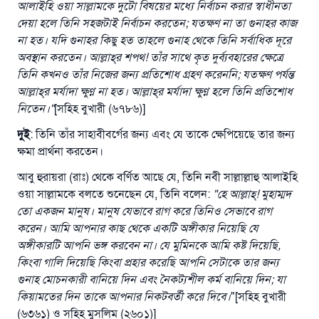
উত্তর নম্বর ১১০৮৪৫ একটি বিবাহ রক্ষা
আলাইহি
ওয়া
সাল্লামকে
দুটো
বিষয়ের
মধ্যে
নির্বাচন
করার
স্বাধীনতা
দেয়া
হলে
তিনি
সহজটাই
নির্বাচন
করতেন
;
যতক্ষণ
না
তা
গুনাহর
কাজ
করেছিল।
না হত
।
যদি
গুনাহর
কিছু
হত
তাহলে
গুনাহ
থেকে
তিনি সর্বাধিক
দূরে
অবস্থান
করতেন
।
আল্লাহ্
র
শপথ
!
তাঁর
সাথে
কৃত
দুর্ব্যবহারের
ক্ষেত্রে
উম্মাহকে উত্তর দিতে আমাদেরকে সহযোগিতা করুন
তিনি
কখনও
তাঁর
নিজের
জন্য
প্রতিশোধ
গ্রহণ
করেননি
;
যতক্ষণ পর্যন্ত
রাসূল সাল্লাল্লাহু আলাইহি ওয়া সাল্লাম বলেছেন
আল্লাহ্
র
মর্যাদা
ক্ষুণ্ণ না হত
।
আল্লাহ্
‌র মর্যাদা ক্ষুণ্ণ
হলে
তিনি
প্রতিশোধ
যে ব্যক্তি সৎ কর্মের পথ দেখাবে সে সৎকর্মকারীর সমান
নিতেন
।
"
[সহিহ বুখারী (৬৭৮৬)]
সওয়াব পাবে
দুই
: তিনি তাঁর সাহাবীবর্গের জন্য এবং যে তাকে ক্ষেপিয়েছে তার জন্য
(সহিহ মুসলিম; ১৮৯৩)
ক্ষমা প্রার্থনা করতেন।
আবু হুরায়রা (রাঃ) থেকে বর্ণিত আছে যে, তিনি নবী সাল্লাল্লাহু আলাইহি
ওয়া সাল্লামকে বলতে শুনেছেন যে, তিনি বলেন:
"
হে
আল্লাহ্
‌!
মুহাম্মদ
এখনই শরীক হোন
তো
একজন
মানুষ
।
মানুষ
যেভাবে
রাগ করে
তিনিও
সেভাবে
রাগ
করেন
।
আমি
আপনার
কাছ
থেকে
একটি
অঙ্গীকার
নিয়েছি
যে
অঙ্গীকারটি
আপনি ভঙ্গ
করবেন
না
।
যে
মুমিনকে
আমি
কষ্ট
দিয়েছি
,
কিংবা
গালি
দিয়েছি
কিংবা
প্রহার
করেছি
আপনি সেটাকে
তার
জন্য
গুনাহ
মোচনকারী
বানিয়ে
দিন
এবং
নৈকট্যশীল
কর্ম
বানিয়ে
দিন
;
যা
কিয়ামতের
দিন
তাকে আপনার
নিকটবর্তী করে
দিবে
।
"[সহিহ বুখারী
(৬৩৬১) ও সহিহ মুসলিম (২৬০১)]