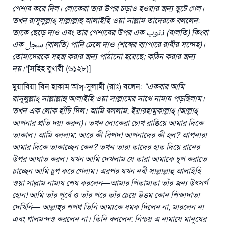
পেশাব
করে
দিল
।
লোকেরা
তার উপর চড়াও হওয়ার জন্য
ছুটে
গেল
।
তখন
রাসূলুল্লাহ্
‌
সাল্লাল্লাহু
আলাইহি
ওয়া
সাল্লাম
তাদেরকে
বললেন
:
তাকে
ছেড়ে
দাও
এবং
তার
পেশাবের
উপর
এক
ذنوب
(
বালতি
)
কিংবা
এক
سجل
(
বালতি
)
পানি
ঢেলে
দাও
(
শব্দের
ব্যাপারে
রাবীর
সন্দেহ
)
।
তোমাদেরকে
সহজ
করার
জন্য
পাঠানো
হয়েছে
;
কঠিন
করার
জন্য
নয়
।
"
[সহিহ বুখারী (৬১২৮)]
মুয়াবিয়া বিন হাকাম আস্‌-সুলামী (রাঃ) বলেন:
"
একবার
আমি
রাসূলুল্লাহ্
‌
সাল্লাল্লাহু
আলাইহি
ওয়া
সাল্লামের
সাথে
নামায
পড়ছিলাম
।
তখন
এক
লোক
হাঁচি
দিল
।
আমি
বললাম
:
ইয়ারহামুকাল্লাহ্
‌ (
আল্লাহ্
আপনার
প্রতি
দয়া
করুন
)
।
তখন
লোকেরা
চোখ
রাঙিয়ে
আমার
দিকে
তাকাল
।
আমি
বললাম
:
আরে
কী
বিপদ
!
আপনাদের
কী
হল
?
আপনারা
আমার
দিকে
তাকাচ্ছেন
কেন
?
তখন
তারা
তাদের
হাত
দিয়ে
রানের
উপর
আঘাত
করল
।
যখন
আমি
দেখলাম
যে
তারা
আমাকে
চুপ
করাতে
চাচ্ছেন
আমি
চুপ
করে
গেলাম
।
এরপর
যখন
নবী
সাল্লাল্লাহু
আলাইহি
ওয়া
সাল্লাম
নামায
শেষ
করলেন
—
আমার
পিতামাতা
তাঁর
জন্য
উৎসর্গ
হোন
!
আমি
তাঁর
পূর্বে
ও
তাঁর
পরে
তাঁর
চেয়ে
উত্তম
কোন
শিক্ষাদাতা
দেখিনি
—
আল্লাহ্
র
শপথ
তিনি
আমাকে
ধমক
দিলেন
না
,
মারলেন
না
এবং
গালমন্দও
করলেন
না
।
তিনি
বললেন
:
নিশ্চয়
এ
নামাযে
মানুষের