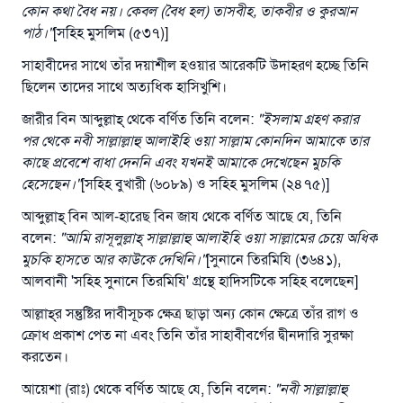
কোন
কথা
বৈধ
নয়
।
কেবল
(
বৈধ
হল
)
তাসবীহ
,
তাকবীর
ও
কুরআন
পাঠ
।
"
[সহিহ মুসলিম (৫৩৭)]
সাহাবীদের সাথে তাঁর দয়াশীল হওয়ার আরেকটি উদাহরণ হচ্ছে তিনি
ছিলেন তাদের সাথে অত্যধিক হাসিখুশি।
জারীর বিন আব্দুল্লাহ্‌ থেকে বর্ণিত তিনি বলেন:
"
ইসলাম
গ্রহণ
করার
পর
থেকে
নবী
সাল্লাল্লাহু
আলাইহি
ওয়া
সাল্লাম
কোনদিন
আমাকে
তার
কাছে
প্রবেশে
বাধা
দেননি
এবং
যখনই
আমাকে
দেখেছেন
মুচকি
হেসেছেন
।
"
[সহিহ বুখারী (৬০৮৯) ও সহিহ মুসলিম (২৪৭৫)]
আব্দুল্লাহ্‌ বিন আল-হারেছ বিন জায থেকে বর্ণিত আছে যে, তিনি
বলেন:
"
আমি
রাসূলুল্লাহ্
‌
সাল্লাল্লাহু
আলাইহি
ওয়া
সাল্লামের
চেয়ে
অধিক
মুচকি
হাসতে
আর
কাউকে
দেখিনি
।
"
[সুনানে তিরমিযি (৩৬৪১),
আলবানী 'সহিহ সুনানে তিরমিযি' গ্রন্থে হাদিসটিকে সহিহ বলেছেন]
আল্লাহ্‌র সন্তুষ্টির দাবীসূচক ক্ষেত্র ছাড়া অন্য কোন ক্ষেত্রে তাঁর রাগ ও
ক্রোধ প্রকাশ পেত না এবং তিনি তাঁর সাহাবীবর্গের দ্বীনদারি সুরক্ষা
করতেন।
আয়েশা (রাঃ) থেকে বর্ণিত আছে যে, তিনি বলেন:
"
নবী
সাল্লাল্লাহু