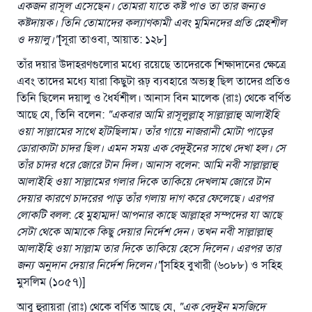
একজন
রাসূল
এসেছেন
।
তোমরা
যাতে
কষ্ট
পাও
তা
তার
জন্যও
কষ্টদায়ক
।
তিনি
তোমাদের
কল্যাণকামী
এবং
মুমিনদের
প্রতি
স্নেহশীল
ও
দয়ালু
।
"
[সূরা তাওবা, আয়াত: ১২৮]
তাঁর দয়ার উদাহরণগুলোর মধ্যে রয়েছে তাদেরকে শিক্ষাদানের ক্ষেত্রে
এবং তাদের মধ্যে যারা কিছুটা রূঢ় ব্যবহারে অভ্যস্থ ছিল তাদের প্রতিও
তিনি ছিলেন দয়ালু ও ধৈর্যশীল। আনাস বিন মালেক (রাঃ) থেকে বর্ণিত
আছে যে, তিনি বলেন:
"
একবার
আমি
রাসূলুল্লাহ্
‌
সাল্লাল্লাহু
আলাইহি
ওয়া
সাল্লামের
সাথে
হাঁটছিলাম
।
তাঁর
গায়ে
নাজরানী
মোটা
পাড়ের
ডোরাকাটা
চাদর
ছিল
।
এমন
সময়
এক
বেদুইনের
সাথে
দেখা
হল
।
সে
তাঁর
চাদর
ধরে
জোরে
টান
দিল
।
আনাস
বলেন
:
আমি
নবী
সাল্লাল্লাহু
আলাইহি
ওয়া
সাল্লামের
গলার
দিকে
তাকিয়ে
দেখলাম
জোরে
টান
দেয়ার
কারণে
চাদরের
পাড়
তাঁর
গলায়
দাগ
করে
ফেলেছে
।
এরপর
লোকটি
বলল
:
হে
মুহাম্মদ
!
আপনার
কাছে
আল্লাহ্
র
সম্পদের
যা
আছে
সেটা
থেকে
আমাকে
কিছু
দেয়ার
নির্দেশ
দেন
।
তখন
নবী
সাল্লাল্লাহু
আলাইহি
ওয়া
সাল্লাম
তার
দিকে
তাকিয়ে
হেসে
দিলেন
।
এরপর
তার
জন্য
অনুদান দেয়ার
নির্দেশ
দিলেন
।
"
[সহিহ বুখারী (৬০৮৮) ও সহিহ
মুসলিম (১০৫৭)]
আবু হুরায়রা (রাঃ) থেকে বর্ণিত আছে যে,
"
এক
বেদুইন
মসজিদে