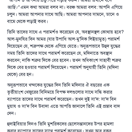
"
আপনি
ও
আপনার
প্রভু
গিয়ে
লড়াই
করুন
।
আমরা
এখানে
বসে
আছি
।
"
এমন কথা আমরা বলব না। বরঞ্চ আমরা বলব: আপনি এগিয়ে
চলুন। আমরা আপনার সাথে আছি। আমরা আপনার সামনে, ডানে ও
বামে থেকে লড়াই করব।
তিনি তাদের সাথে এ পরামর্শও করেছেন যে, অবস্থানস্থল কোথায় হবে?
আল-মুনযির বিন আমর (যার উপাধি আল-মু'নিক লিইয়ামুত) পরামর্শ
দিয়েছেন যে, শত্রুপক্ষ থেকে এগিয়ে যেতে। অনুরূপভাবে উহুদ যুদ্ধের
সময় তিনি তাদের সাথে পরামর্শ করেছেন যে, মদিনাতে অবস্থান
করবেন; নাকি শত্রুর দিকে বের হবেন। তখন অধিকাংশ সাহাবী শত্রুর
দিকে বের হওয়ার পরামর্শ দিয়েছেন। পরামর্শ অনুযায়ী তিনি (মদিনা
থেকে) বের হন।
অনুরূপভাবে খন্দকের যুদ্ধের দিন তিনি মদিনার ঐ বছরের এক
তৃতীয়াংশ খেজুরের বিনিময়ে বিপক্ষ দলগুলোর সাথে সন্ধি করার
ব্যাপারে তাদের সাথে পরামর্শ করেছেন। তখন দুই সা'দ: সা'দ বিন
মুয়ায ও সা'দ বিন উবাদা এতে আপত্তি জানালে তিনি এই প্রস্তাব বাদ
দেন।
হুদাইবিয়ার দিনও তিনি মুশরিকদের ছেলেসন্তানদের উপর হামলা
করার ব্যাপারে তাদের সাথে পরামর্শ করেছেন। তখন আবু বকর