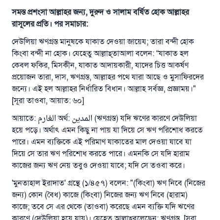
সমস্ত প্রশংসা আল্লাহর জন্য, দুরুদ ও সালাম বর্ষিত হোক আল্লাহর
রাসূলের প্রতি। পর সমাচার:
দেউলিয়া ঋণগ্রস্ত মানুষকে যাকাত দেওয়া জায়েয; তারা বন্দী হোক
কিংবা বন্দী না হোক। যেহেতু আল্লাহ্‌তাআলা বলেন: “যাকাত হল
কেবল ফকির, মিসকীন, যাকাত আদায়কারী, যাদের চিত্ত আকর্ষণ
প্রয়োজন তারা, দাস, ঋণগ্রস্ত, আল্লাহর পথে যারা আছে ও মুসাফিরদের
জন্যে। এই হল আল্লাহর নির্ধারিত বিধান। আল্লাহ সর্বজ্ঞ, প্রজ্ঞাময়।"
[সূরা তাওবা, আয়াত: ৬০]
আয়াতে: الغارم অর্থ: المدين (ঋণগ্রস্ত) যদি ঋণের কারণে দেউলিয়া
হয়ে পড়ে। অর্থাৎ এমন কিছু না পায় যা দিয়ে সে ঋণ পরিশোধ করতে
পারে। এমন ব্যক্তিকে এই পরিমাণ যাকাতের মাল দেওয়া যাবে যা
দিয়ে সে তার ঋণ পরিশোধ করতে পারে। এমনকি সে যদি হারাম
কাজের জন্য ঋণ নেয় তবুও দেওয়া যাবে; যদি সে তওবা করে।
'মুনতাহাল ইরাদাত' গ্রন্থে (১/৪৫৭) বলেন: "(কিংবা) ঋণ নিবে (নিজের
জন্য) কোন (বৈধ) কাজে (কিংবা) নিজের জন্য ঋণ নিবে (হারাম)
কাজে; তবে সে এর থেকে (তাওবা) করেছে এমন ব্যক্তি যদি ঋণের
কারণে (দেউলিয়া হয়ে যায়)। যেহেতু আল্লাহ্‌বলেছেন: ঋণগ্রস্ত, [সূরা