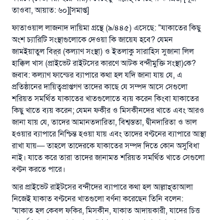
তাওবা, আয়াত: ৬০][সমাপ্ত]
ফাতাওয়াল লাজনাদ দায়িমা গ্রন্থে (৯/৪৪৫) এসেছে: "যাকাতের কিছু
অংশ চ্যারিটি সংস্থাগুলোকে দেওয়া কি জায়েয হবে? যেমন
জামইয়াতুল বির্‌র (কল্যাণ সংস্থা) ও ইতলাকু সারাহিস সুজানা লিল
হাক্কিল খাস (প্রাইভেট রাইটসের কারণে আটক বন্দীমুক্তি সংস্থা)কে?
জবাব: কল্যাণ ফান্ডের ব্যাপারে কথা হল যদি জানা যায় যে, এ
প্রতিষ্ঠানের দায়িত্বপ্রাপ্তগণ তাদের কাছে যে সম্পদ আসে সেগুলো
শরিয়ত সমর্থিত যাকাতের খাতগুলোতে ব্যয় করেন কিংবা যাকাতের
কিছু খাতে ব্যয় করেন; যেমন ফকীর ও মিসকীনদের খাতে এবং আরও
জানা যায় যে, তাদের আমানতদারিতা, বিশ্বস্ততা, দ্বীনদারিতা ও ভাল
হওয়ার ব্যাপারে নিশ্চিন্ত হওয়া যায় এবং তাদের বণ্টনের ব্যাপারে আস্থা
রাখা যায়— তাহলে তাদেরকে যাকাতের সম্পদ দিতে কোন অসুবিধা
নাই। যাতে করে তারা তাদের জানামত শরিয়ত সমর্থিত খাতে সেগুলো
বণ্টন করতে পারে।
উত্তর নম্বর ১১০৮৪৫ একটি বিবাহ রক্ষা
আর প্রাইভেট রাইটসের বন্দীদের ব্যাপারে কথা হল আল্লাহ্‌তাআলা
করেছিল।
নিজেই যাকাত বণ্টনের খাতগুলো বর্ণনা করেছেন তিনি বলেন:
“যাকাত হল কেবল ফকির, মিসকীন, যাকাত আদায়কারী, যাদের চিত্ত
উম্মাহকে উত্তর দিতে আমাদেরকে সহযোগিতা করুন