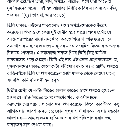
আকর্ষণ প্রয়োজন তারা, দাস, ঋণগ্রস্ত, আল্লাহর পথে যারা আছে ও
মুসাফিরদের জন্যে। এই হল আল্লাহর নির্ধারিত বিধান। আল্লাহ সর্বজ্ঞ,
রাসূল সাল্লাল্লাহু আলাইহি ওয়া সাল্লাম বলেছেন
প্রজ্ঞাময়।"[সূরা তাওবা, আয়াত: ৬০]
যে ব্যক্তি সৎ কর্মের পথ দেখাবে সে সৎকর্মকারীর সমান
সওয়াব পাবে
তিনি যাকাত বণ্টনের খাতগুলোর মধ্যে ঋণগ্রস্তদেরকেও উল্লেখ
(সহিহ মুসলিম; ১৮৯৩)
করেছেন। ঋণগ্রস্ত লোকেরা দুই শ্রেণীর হতে পারে। প্রথম শ্রেণী: যে
ব্যক্তি পরস্পরের মাঝে সমঝোতা করতে গিয়ে ঋণগ্রস্ত হয়েছে। যে
সমঝোতার মাধ্যমে একদল মানুষের মাঝে সংঘটিত ফিতনার আগুনকে
নিভাতে পেরেছে। এ সমঝোতা করতে গিয়ে তিনি কিছু আর্থিক
এখনই শরীক হোন
দায়বদ্ধতায় পড়ে গেছেন। তিনি এই দায় এই ভেবে গ্রহণ করেছেন যে,
মুসলমানদের যাকাত থেকে সেটা পরিশোধ করবেন। এ শ্রেণীর ঋণগ্রস্ত
ব্যক্তিবর্গকে তিনি যা ঋণ করেছেন সেটা যাকাত থেকে দেওয়া যাবে;
এমনকি তিনি যদি ধনী হন তবুও।
দ্বিতীয় শ্রেণী: যে ব্যক্তি নিজের হালাল কাজের স্বার্থে ঋণগ্রস্ত হয়েছেন।
যেমন যে ব্যক্তি নিজের ভরণপোষণের খরচ ও অধীনস্থদের
ভরণপোষণের খরচ চালানোর জন্য ঋণ করেছেন কিংবা তার উপর কিছু
আর্থিক দায় আবশ্যক হয়েছে; কোন জুলুম ও সীমালঙ্ঘন এ দায়বদ্ধতার
কারণ নয়— তাহলে এমন ব্যক্তিকে তার ঋণ পরিশোধ করার জন্য
যাকাতের মাল দেওয়া যাবে।