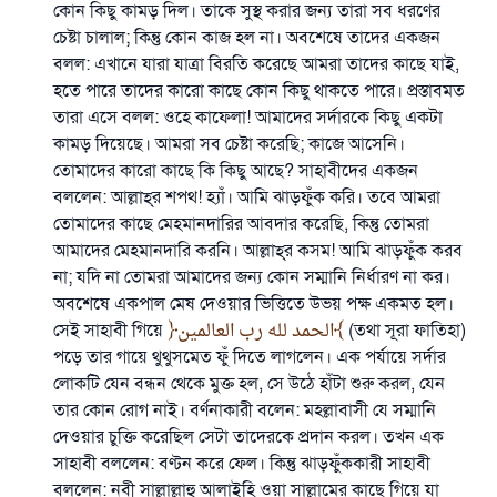
কোন কিছু কামড় দিল। তাকে সুস্থ করার জন্য তারা সব ধরণের
চেষ্টা চালাল; কিন্তু কোন কাজ হল না। অবশেষে তাদের একজন
বলল: এখানে যারা যাত্রা বিরতি করেছে আমরা তাদের কাছে যাই,
হতে পারে তাদের কারো কাছে কোন কিছু থাকতে পারে। প্রস্তাবমত
উত্তর নম্বর ১১০৮৪৫ একটি বিবাহ রক্ষা
তারা এসে বলল: ওহে কাফেলা! আমাদের সর্দারকে কিছু একটা
করেছিল।
কামড় দিয়েছে। আমরা সব চেষ্টা করেছি; কাজে আসেনি।
তোমাদের কারো কাছে কি কিছু আছে? সাহাবীদের একজন
উম্মাহকে উত্তর দিতে আমাদেরকে সহযোগিতা করুন
বললেন: আল্লাহ্‌র শপথ! হ্যাঁ। আমি ঝাড়ফুঁক করি। তবে আমরা
তোমাদের কাছে মেহমানদারির আবদার করেছি, কিন্তু তোমরা
রাসূল সাল্লাল্লাহু আলাইহি ওয়া সাল্লাম বলেছেন
আমাদের মেহমানদারি করনি। আল্লাহ্‌র কসম! আমি ঝাড়ফুঁক করব
যে ব্যক্তি সৎ কর্মের পথ দেখাবে সে সৎকর্মকারীর সমান
না; যদি না তোমরা আমাদের জন্য কোন সম্মানি নির্ধারণ না কর।
সওয়াব পাবে
অবশেষে একপাল মেষ দেওয়ার ভিত্তিতে উভয় পক্ষ একমত হল।
(সহিহ মুসলিম; ১৮৯৩)
সেই সাহাবী গিয়ে
الحمد لله رب العالمين
(তথা সূরা ফাতিহা)
পড়ে তার গায়ে থুথুসমেত ফুঁ দিতে লাগলেন। এক পর্যায়ে সর্দার
লোকটি যেন বন্ধন থেকে মুক্ত হল, সে উঠে হাঁটা শুরু করল, যেন
এখনই শরীক হোন
তার কোন রোগ নাই। বর্ণনাকারী বলেন: মহল্লাবাসী যে সম্মানি
দেওয়ার চুক্তি করেছিল সেটা তাদেরকে প্রদান করল। তখন এক
সাহাবী বললেন: বণ্টন করে ফেল। কিন্তু ঝাড়ফুঁককারী সাহাবী
বললেন: নবী সাল্লাল্লাহু আলাইহি ওয়া সাল্লামের কাছে গিয়ে যা