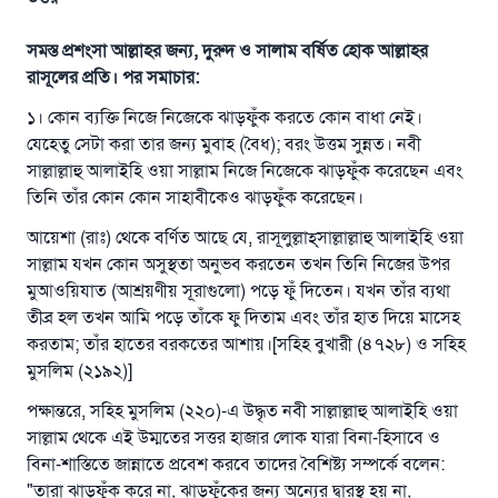
সমস্ত প্রশংসা আল্লাহর জন্য, দুরুদ ও সালাম বর্ষিত হোক আল্লাহর
রাসূলের প্রতি। পর সমাচার:
১। কোন ব্যক্তি নিজে নিজেকে ঝাড়ফুঁক করতে কোন বাধা নেই।
যেহেতু সেটা করা তার জন্য মুবাহ (বৈধ); বরং উত্তম সুন্নত। নবী
সাল্লাল্লাহু আলাইহি ওয়া সাল্লাম নিজে নিজেকে ঝাড়ফুঁক করেছেন এবং
তিনি তাঁর কোন কোন সাহাবীকেও ঝাড়ফুঁক করেছেন।
আয়েশা (রাঃ) থেকে বর্ণিত আছে যে, রাসূলুল্লাহ্‌সাল্লাল্লাহু আলাইহি ওয়া
সাল্লাম যখন কোন অসুস্থতা অনুভব করতেন তখন তিনি নিজের উপর
মুআওয়িযাত (আশ্রয়ণীয় সূরাগুলো) পড়ে ফুঁ দিতেন। যখন তাঁর ব্যথা
তীব্র হল তখন আমি পড়ে তাঁকে ফু দিতাম এবং তাঁর হাত দিয়ে মাসেহ
করতাম; তাঁর হাতের বরকতের আশায়।[সহিহ বুখারী (৪৭২৮) ও সহিহ
মুসলিম (২১৯২)]
পক্ষান্তরে, সহিহ মুসলিম (২২০)-এ উদ্ধৃত নবী সাল্লাল্লাহু আলাইহি ওয়া
সাল্লাম থেকে এই উম্মতের সত্তর হাজার লোক যারা বিনা-হিসাবে ও
বিনা-শাস্তিতে জান্নাতে প্রবেশ করবে তাদের বৈশিষ্ট্য সম্পর্কে বলেন:
"তারা ঝাড়ফুঁক করে না, ঝাড়ফুঁকের জন্য অন্যের দ্বারস্থ হয় না,