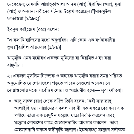
ডেকেছেন; যেমনটি আল্লাহ্‌তাআলা আদম (আঃ), ইব্রাহিম (আঃ), মুসা
(আঃ) ও অন্যান্য নবীদের ঘটনায় উল্লেখ করেছেন।"[মাজমুউল
ফাতাওয়া (১/১৮২)]
ইবনুল কাইয়্যেম (রহঃ) বলেন:
"এ কথাটি হাদিসের মধ্যে অনুপ্রবিষ্ট। এটি কোন এক বর্ণনাকারীর
ভুল।"[হাদিল আরওয়াহ (১/৮৯)]
ঝাড়ফুঁক এমন মহৌষধ একজন মুমিনের যা নিয়মিত গ্রহণ করা
বাঞ্ছনীয়।
২। একজন মুসলিম নিজেকে ও অন্যকে ঝাড়ফুঁক করার সময় শরিয়ত
অনুমোদিত যে দোয়াগুলো পড়তে পারেন সেগুলো অনেক। সে
দোয়াগুলোর মধ্যে সর্বোত্তম দোয়া ও আশ্রয়ণীয় হচ্ছে— সূরা ফাতিহা।
আবু সাঈদ (রাঃ) থেকে বর্ণিত তিনি বলেন: "নবী সাল্লাল্লাহু
আলাইহি ওয়া সাল্লামের একদল সাহাবী এক সফরে বের হন। এক
পর্যায়ে তারা এক বেদুঈন মহল্লায় যাত্রা বিরতি করলেন এবং
মহল্লার লোকদের কাছে মেহমানদারির আবদার করলেন। তারা
মেহমানদারি করতে অস্বীকৃতি জানাল। ইতোমধ্যে মহল্লার সর্দারকে