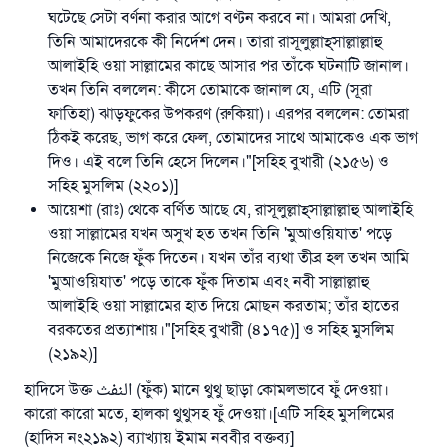
ঘটেছে সেটা বর্ণনা করার আগে বণ্টন করবে না। আমরা দেখি,
তিনি আমাদেরকে কী নির্দেশ দেন। তারা রাসূলুল্লাহ্‌সাল্লাল্লাহু
আলাইহি ওয়া সাল্লামের কাছে আসার পর তাঁকে ঘটনাটি জানাল।
তখন তিনি বললেন: কীসে তোমাকে জানাল যে, এটি (সূরা
ফাতিহা) ঝাড়ফুকের উপকরণ (রুকিয়া)। এরপর বললেন: তোমরা
ঠিকই করেছ, ভাগ করে ফেল, তোমাদের সাথে আমাকেও এক ভাগ
দিও। এই বলে তিনি হেসে দিলেন।"[সহিহ বুখারী (২১৫৬) ও
সহিহ মুসলিম (২২০১)]
আয়েশা (রাঃ) থেকে বর্ণিত আছে যে, রাসূলুল্লাহ্‌সাল্লাল্লাহু আলাইহি
ওয়া সাল্লামের যখন অসুখ হত তখন তিনি 'মুআওয়িযাত' পড়ে
নিজেকে নিজে ফুঁক দিতেন। যখন তাঁর ব্যথা তীব্র হল তখন আমি
'মুআওয়িযাত' পড়ে তাকে ফুঁক দিতাম এবং নবী সাল্লাল্লাহু
আলাইহি ওয়া সাল্লামের হাত দিয়ে মোছন করতাম; তাঁর হাতের
বরকতের প্রত্যাশায়।"[সহিহ বুখারী (৪১৭৫)] ও সহিহ মুসলিম
(২১৯২)]
হাদিসে উক্ত النفث (ফুঁক) মানে থুথু ছাড়া কোমলভাবে ফুঁ দেওয়া।
কারো কারো মতে, হালকা থুথুসহ ফুঁ দেওয়া।[এটি সহিহ মুসলিমের
(হাদিস নং২১৯২) ব্যাখ্যায় ইমাম নববীর বক্তব্য]