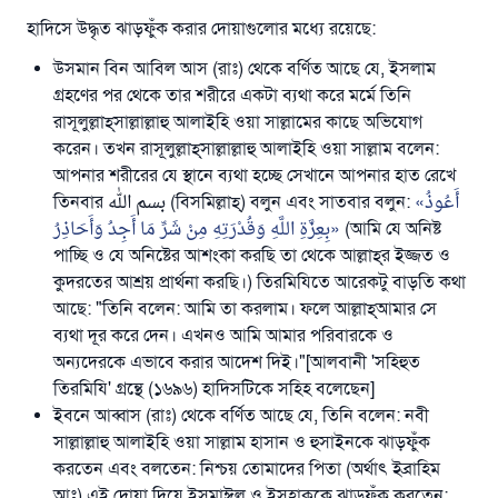
হাদিসে উদ্ধৃত ঝাড়ফুঁক করার দোয়াগুলোর মধ্যে রয়েছে:
উসমান বিন আবিল আস (রাঃ) থেকে বর্ণিত আছে যে, ইসলাম
গ্রহণের পর থেকে তার শরীরে একটা ব্যথা করে মর্মে তিনি
রাসূলুল্লাহ্‌সাল্লাল্লাহু আলাইহি ওয়া সাল্লামের কাছে অভিযোগ
করেন। তখন রাসূলুল্লাহ্‌সাল্লাল্লাহু আলাইহি ওয়া সাল্লাম বলেন:
আপনার শরীরের যে স্থানে ব্যথা হচ্ছে সেখানে আপনার হাত রেখে
أَعُوذُ
তিনবার بسم الله (বিসমিল্লাহ্‌) বলুন এবং সাতবার বলুন:
بِعِزَّةِ اللَّهِ وَقُدْرَتِهِ مِنْ شَرِّ مَا أَجِدُ وَأَحَاذِرُ
(আমি যে অনিষ্ট
পাচ্ছি ও যে অনিষ্টের আশংকা করছি তা থেকে আল্লাহ্‌র ইজ্জত ও
কুদরতের আশ্রয় প্রার্থনা করছি।) তিরমিযিতে আরেকটু বাড়তি কথা
আছে: "তিনি বলেন: আমি তা করলাম। ফলে আল্লাহ্‌আমার সে
ব্যথা দূর করে দেন। এখনও আমি আমার পরিবারকে ও
অন্যদেরকে এভাবে করার আদেশ দিই।"[আলবানী 'সহিহুত
তিরমিযি' গ্রন্থে (১৬৯৬) হাদিসটিকে সহিহ বলেছেন]
ইবনে আব্বাস (রাঃ) থেকে বর্ণিত আছে যে, তিনি বলেন: নবী
সাল্লাল্লাহু আলাইহি ওয়া সাল্লাম হাসান ও হুসাইনকে ঝাড়ফুঁক
করতেন এবং বলতেন: নিশ্চয় তোমাদের পিতা (অর্থাৎ ইব্রাহিম
আঃ) এই দোয়া দিয়ে ইসমাঈল ও ইসহাক্বকে ঝাড়ফুঁক করতেন: