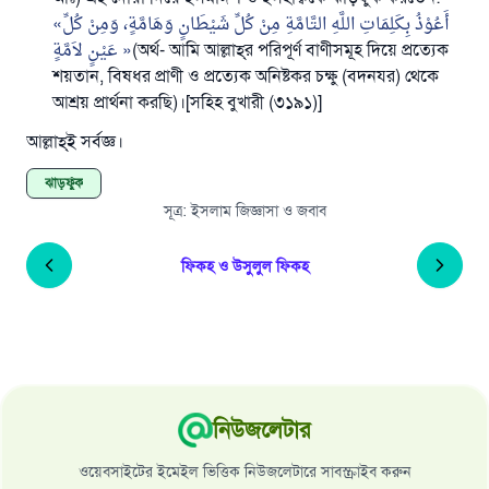
أَعُوْذُ بِكَلِمَاتِ اللَّهِ التَّامَّةِ مِنْ كُلِّ شَيْطَانٍ وَهَامَّةٍ، وَمِنْ كُلِّ
عَيْنٍ لاَمَّةٍ
(অর্থ- আমি আল্লাহ্‌র পরিপূর্ণ বাণীসমূহ দিয়ে প্রত্যেক
শয়তান, বিষধর প্রাণী ও প্রত্যেক অনিষ্টকর চক্ষু (বদনযর) থেকে
আশ্রয় প্রার্থনা করছি)।[সহিহ বুখারী (৩১৯১)]
আল্লাহ্‌ই সর্বজ্ঞ।
ঝাড়ফুঁক
সূত্র
:
ইসলাম জিজ্ঞাসা ও জবাব
ফিকহ ও উসুলুল ফিকহ
নিউজলেটার
ওয়েবসাইটের ইমেইল ভিত্তিক নিউজলেটারে সাবস্ক্রাইব করুন