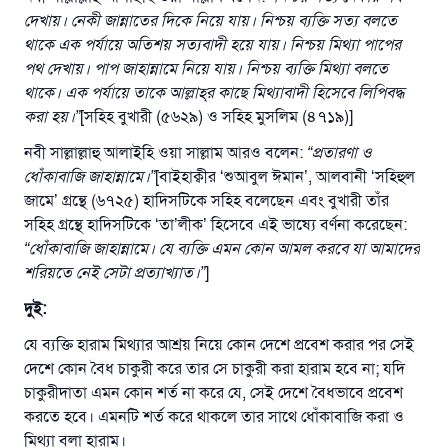
উত্তর নম্বর ১১০৮৪৫ একটি বিবাহ রক্ষা
দেখায়। নেকী জান্নাতের দিকে নিয়ে যায়। নিশ্চয় ব্যক্তি সত্য বলতে
থাকে এক পর্যায়ে অতিশয় সত্যবাদী হয়ে যায়। নিশ্চয় মিথ্যা পাপের
করেছিল।
পথ দেখায়। পাপ জাহান্নামে নিয়ে যায়। নিশ্চয় ব্যক্তি মিথ্যা বলতে
থাকে। এক পর্যায়ে তাকে আল্লাহ্‌র কাছে মিথ্যাবাদী হিসেবে লিপিবদ্ধ
উম্মাহকে উত্তর দিতে আমাদেরকে সহযোগিতা করুন
করা হয়
।
”
[সহিহ বুখারী (৫৬২৯) ও সহিহ মুসলিম (৪৭১৯)]
রাসূল সাল্লাল্লাহু আলাইহি ওয়া সাল্লাম বলেছেন
নবী সাল্লাল্লাহু আলাইহি ওয়া সাল্লাম আরও বলেন:
“
প্রতারণা ও
যে ব্যক্তি সৎ কর্মের পথ দেখাবে সে সৎকর্মকারীর সমান
ধোঁকাবাজি জাহান্নামে।
”
[বাইহাক্বীর ‘শুআবুল ঈমান’, আলবানী ‘সহিহুল
সওয়াব পাবে
জামে’ গ্রন্থে (৬৭২৫) হাদিসটিকে সহিহ বলেছেন এবং বুখারী তাঁর
(সহিহ মুসলিম; ১৮৯৩)
সহিহ গ্রন্থে হাদিসটিকে ‘তা’লীক’ হিসেবে এই ভাষ্যে বর্ণনা করেছেন:
“
ধোঁকাবাজি জাহান্নামে। যে ব্যক্তি এমন কোন আমল করবে যা আমাদের
শরিয়তে নেই সেটা প্রত্যাখ্যাত।
”
]
এখনই শরীক হোন
দুই:
যে ব্যক্তি হারাম মিথ্যার আশ্রয় নিয়ে কোন দেশে প্রবেশ করার পর সেই
দেশে কোন বৈধ চাকুরী করে তার সে চাকুরী করা হারাম হবে না; যদি
চাকুরীদাতা এমন কোন শর্ত না করে যে, সেই দেশে বৈধভাবে প্রবেশ
করতে হবে। এমনটি শর্ত করে থাকলে তার সাথে ধোঁকাবাজি করা ও
মিথ্যা বলা হারাম।