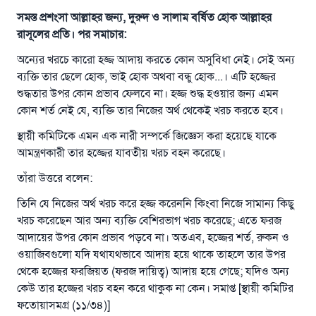
সমস্ত প্রশংসা আল্লাহর জন্য, দুরুদ ও সালাম বর্ষিত হোক আল্লাহর
রাসূলের প্রতি। পর সমাচার:
অন্যের খরচে কারো হজ্জ আদায় করতে কোন অসুবিধা নেই। সেই অন্য
ব্যক্তি তার ছেলে হোক, ভাই হোক অথবা বন্ধু হোক...। এটি হজ্জের
শুদ্ধতার উপর কোন প্রভাব ফেলবে না। হজ্জ শুদ্ধ হওয়ার জন্য এমন
কোন শর্ত নেই যে, ব্যক্তি তার নিজের অর্থ থেকেই খরচ করতে হবে।
স্থায়ী কমিটিকে এমন এক নারী সম্পর্কে জিজ্ঞেস করা হয়েছে যাকে
আমন্ত্রণকারী তার হজ্জের যাবতীয় খরচ বহন করেছে।
তাঁরা উত্তরে বলেন:
তিনি যে নিজের অর্থ খরচ করে হজ্জ করেননি কিংবা নিজে সামান্য কিছু
খরচ করেছেন আর অন্য ব্যক্তি বেশিরভাগ খরচ করেছে; এতে ফরজ
আদায়ের উপর কোন প্রভাব পড়বে না। অতএব, হজ্জের শর্ত, রুকন ও
উত্তর নম্বর ১১০৮৪৫ একটি বিবাহ রক্ষা
ওয়াজিবগুলো যদি যথাযথভাবে আদায় হয়ে থাকে তাহলে তার উপর
থেকে হজ্জের ফরজিয়ত (ফরজ দায়িত্ব) আদায় হয়ে গেছে; যদিও অন্য
করেছিল।
কেউ তার হজ্জের খরচ বহন করে থাকুক না কেন। সমাপ্ত [স্থায়ী কমিটির
ফতোয়াসমগ্র (১১/৩৪)]
উম্মাহকে উত্তর দিতে আমাদেরকে সহযোগিতা করুন