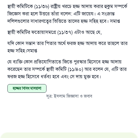
স্থায়ী কমিটিকে (১১/৩৬) রাষ্ট্রীয় খরচে হজ্জ আদায় করার হুকুম সম্পর্কে
রাসূল সাল্লাল্লাহু আলাইহি ওয়া সাল্লাম বলেছেন
জিজ্ঞেস করা হলে উত্তরে তাঁরা বলেন: এটি জায়েয। এ সংক্রান্ত
যে ব্যক্তি সৎ কর্মের পথ দেখাবে সে সৎকর্মকারীর সমান
সওয়াব পাবে
দলিলগুলোর সাধারণত্বের ভিত্তিতে তাদের হজ্জ সহিহ হবে। সমাপ্ত
(সহিহ মুসলিম; ১৮৯৩)
স্থায়ী কমিটির ফতোয়াসমগ্রে (১১/৩৭) এটাও আছে যে,
যদি কোন সন্তান তার পিতার অর্থে ফরজ হজ্জ আদায় করে তাহলে তার
হজ্জ সহিহ।সমাপ্ত
এখনই শরীক হোন
যে ব্যক্তি কোন প্রতিযোগিতাতে জিতে পুরস্কার হিসেবে হজ্জ আদায়
করেছেন তার সম্পর্কে স্থায়ী কমিটি (১১/৪০) আর বলেন যে, এটি তার
ফরজ হজ্জ হিসেবে ধর্তব্য হবে এবং সে দায় মুক্ত হবে।
হজ্জের বিবিধ মাসয়ালা
সূত্র
:
ইসলাম জিজ্ঞাসা ও জবাব