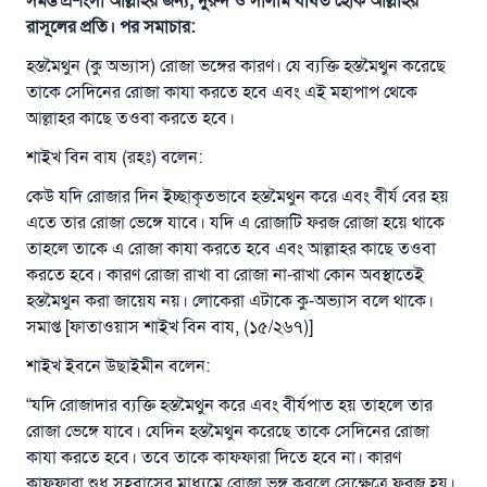
সমস্ত প্রশংসা আল্লাহর জন্য, দুরুদ ও সালাম বর্ষিত হোক আল্লাহর
রাসূলের প্রতি। পর সমাচার:
হস্তমৈথুন (কু অভ্যাস) রোজা ভঙ্গের কারণ। যে ব্যক্তি হস্তমৈথুন করেছে
তাকে সেদিনের রোজা কাযা করতে হবে এবং এই মহাপাপ থেকে
আল্লাহর কাছে তওবা করতে হবে।
শাইখ বিন বায (রহঃ) বলেন:
কেউ যদি রোজার দিন ইচ্ছাকৃতভাবে হস্তমৈথুন করে এবং বীর্য বের হয়
এতে তার রোজা ভেঙ্গে যাবে। যদি এ রোজাটি ফরজ রোজা হয়ে থাকে
তাহলে তাকে এ রোজা কাযা করতে হবে এবং আল্লাহর কাছে তওবা
করতে হবে। কারণ রোজা রাখা বা রোজা না-রাখা কোন অবস্থাতেই
হস্তমৈথুন করা জায়েয নয়। লোকেরা এটাকে কু-অভ্যাস বলে থাকে।
সমাপ্ত [ফাতাওয়াস শাইখ বিন বায, (১৫/২৬৭)]
উত্তর নম্বর ১১০৮৪৫ একটি বিবাহ রক্ষা
শাইখ ইবনে উছাইমীন বলেন:
করেছিল।
“যদি রোজাদার ব্যক্তি হস্তমৈথুন করে এবং বীর্যপাত হয় তাহলে তার
রোজা ভেঙ্গে যাবে। যেদিন হস্তমৈথুন করেছে তাকে সেদিনের রোজা
উম্মাহকে উত্তর দিতে আমাদেরকে সহযোগিতা করুন
কাযা করতে হবে। তবে তাকে কাফফারা দিতে হবে না। কারণ
কাফফারা শুধু সহবাসের মাধ্যমে রোজা ভঙ্গ করলে সেক্ষেত্রে ফরজ হয়।