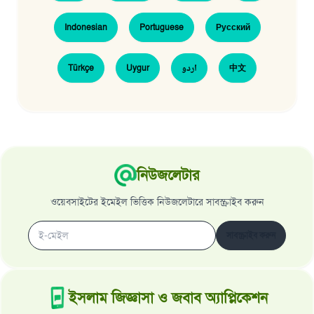
উত্তর নম্বর ১১০৮৪৫ একটি বিবাহ রক্ষা
Indonesian
Portuguese
Русский
করেছিল।
Türkçe
Uygur
اردو
中文
উম্মাহকে উত্তর দিতে আমাদেরকে সহযোগিতা করুন
রাসূল সাল্লাল্লাহু আলাইহি ওয়া সাল্লাম বলেছেন
যে ব্যক্তি সৎ কর্মের পথ দেখাবে সে সৎকর্মকারীর সমান
সওয়াব পাবে
(সহিহ মুসলিম; ১৮৯৩)
নিউজলেটার
ওয়েবসাইটের ইমেইল ভিত্তিক নিউজলেটারে সাবস্ক্রাইব করুন
এখনই শরীক হোন
সাবস্ক্রাইব করুন
ইসলাম জিজ্ঞাসা ও জবাব অ্যাপ্লিকেশন