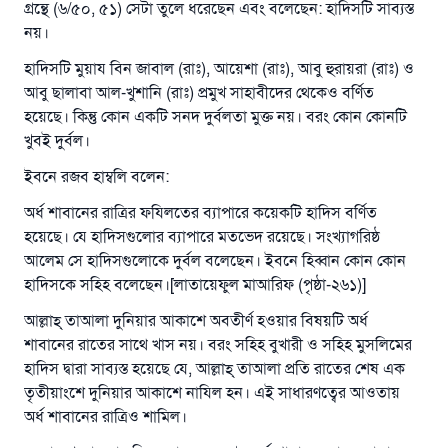
গ্রন্থে (৬/৫০, ৫১) সেটা তুলে ধরেছেন এবং বলেছেন: হাদিসটি সাব্যস্ত
নয়।
হাদিসটি মুয়ায বিন জাবাল (রাঃ), আয়েশা (রাঃ), আবু হুরায়রা (রাঃ) ও
আবু ছালাবা আল-খুশানি (রাঃ) প্রমুখ সাহাবীদের থেকেও বর্ণিত
হয়েছে। কিন্তু কোন একটি সনদ দুর্বলতা মুক্ত নয়। বরং কোন কোনটি
খুবই দুর্বল।
ইবনে রজব হাম্বলি বলেন:
অর্ধ শাবানের রাত্রির ফযিলতের ব্যাপারে কয়েকটি হাদিস বর্ণিত
হয়েছে। যে হাদিসগুলোর ব্যাপারে মতভেদ রয়েছে। সংখ্যাগরিষ্ঠ
উত্তর নম্বর ১১০৮৪৫ একটি বিবাহ রক্ষা
আলেম সে হাদিসগুলোকে দুর্বল বলেছেন। ইবনে হিব্বান কোন কোন
করেছিল।
হাদিসকে সহিহ বলেছেন।[লাতায়েফুল মাআরিফ (পৃষ্ঠা-২৬১)]
আল্লাহ্‌ তাআলা দুনিয়ার আকাশে অবতীর্ণ হওয়ার বিষয়টি অর্ধ
উম্মাহকে উত্তর দিতে আমাদেরকে সহযোগিতা করুন
শাবানের রাতের সাথে খাস নয়। বরং সহিহ বুখারী ও সহিহ মুসলিমের
রাসূল সাল্লাল্লাহু আলাইহি ওয়া সাল্লাম বলেছেন
হাদিস দ্বারা সাব্যস্ত হয়েছে যে, আল্লাহ্‌ তাআলা প্রতি রাতের শেষ এক
যে ব্যক্তি সৎ কর্মের পথ দেখাবে সে সৎকর্মকারীর সমান
তৃতীয়াংশে দুনিয়ার আকাশে নাযিল হন। এই সাধারণত্বের আওতায়
সওয়াব পাবে
অর্ধ শাবানের রাত্রিও শামিল।
(সহিহ মুসলিম; ১৮৯৩)