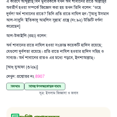
এ কারণে আব্দুল্লাহ্‌ বিন মুবারককে যখন অর্ধ শাবানের রাতে আল্লাহ্‌র
অবতীর্ণ হওয়া সম্পর্কে জিজ্ঞেস করা হয় তখন তিনি বলেন: “ওহে
দুর্বল! অর্ধ শাবানের রাতে? তিনি প্রতি রাতে নাযিল হন।”[আবু উসমান
এখনই শরীক হোন
আল-সাবুনি ‘ইতিকাদু আহলিস সুন্নাহ’ গ্রন্থে (নং ৯২) উক্তিটি বর্ণনা
করেছেন]
আল-উকাইলি (রহঃ) বলেন:
অর্ধ শাবানের রাতে নাযিল হওয়া সংক্রান্ত কয়েকটি হাদিস রয়েছে;
যেগুলো দুর্বলতা রয়েছে। প্রতি রাতে নাযিল হওয়ার হাদিস সহিহ ও
সাব্যস্ত। অর্ধ শাবানের রাতও এর মধ্যে পড়বে, ইনশাআল্লাহ্‌।
[আয্‌ যুআফা (৩/২৯)]
দেখুন: প্রশ্নোত্তর নং
8907
বিদআত
বিভিন্ন উপলক্ষ্যকেন্দ্রিক নামায
সূত্র
:
ইসলাম জিজ্ঞাসা ও জবাব