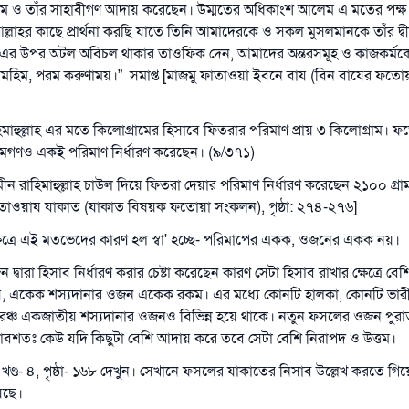
লাম ও তাঁর সাহাবীগণ আদায় করেছেন। উম্মতের অধিকাংশ আলেম এ মতের পক্ষ 
লাহর কাছে প্রার্থনা করছি যাতে তিনি আমাদেরকে ও সকল মুসলমানকে তাঁর দ্ব
েন, এর উপর অটল অবিচল থাকার তাওফিক দেন, আমাদের অন্তরসমূহ ও কাজকর্মকে 
ামহিম, পরম করুণাময়।” সমাপ্ত [মাজমু ফাতাওয়া ইবনে বায (বিন বাযের ফত
িমাহুল্লাহ এর মতে কিলোগ্রামের হিসাবে ফিতরার পরিমাণ প্রায় ৩ কিলোগ্রাম।
েমগণও একই পরিমাণ নির্ধারণ করেছেন। (৯/৩৭১)
 রাহিমাহুল্লাহ চাউল দিয়ে ফিতরা দেয়ার পরিমাণ নির্ধারণ করেছেন ২১০০ গ্রাম
াতাওয়ায যাকাত (যাকাত বিষয়ক ফতোয়া সংকলন), পৃষ্ঠা: ২৭৪-২৭৬]
্ষেত্রে এই মতভেদের কারণ হল স্বা' হচ্ছে- পরিমাপের একক, ওজনের একক নয়।
দ্বারা হিসাব নির্ধারণ করার চেষ্টা করেছেন কারণ সেটা হিসাব রাখার ক্ষেত্রে বেশি
ে, একেক শস্যদানার ওজন একেক রকম। এর মধ্যে কোনটি হালকা, কোনটি ভার
রঞ্চ একজাতীয় শস্যদানার ওজনও বিভিন্ন হয়ে থাকে। নতুন ফসলের ওজন পুর
াবশতঃ কেউ যদি কিছুটা বেশি আদায় করে তবে সেটা বেশি নিরাপদ ও উত্তম।
ের খণ্ড- ৪, পৃষ্ঠা- ১৬৮ দেখুন। সেখানে ফসলের যাকাতের নিসাব উল্লেখ করতে 
েছে।