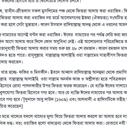
ির ওজনের হিসাবে প্রায় ৩ কিলোগ্রাম দিলেও চলবে।
ষ, স্বাধীন-ক্রীতদাস সকল মুসলিমের পক্ষ থেকে ফিতরা আদায় করা ওয়াজিব। কিন্তু
েকে ফিতরা আদায় করা ওয়াজিব নয় মর্মে আলেমগণের ইজমা (ঐকমত্য) সংঘটিত 
করা হলে সেটা মুস্তাহাব। কারণ উসমান রাদিয়াল্লাহু আনহু থেকে এ ধরনের আমল
র নামাযের আগেই বন্টন করা ওয়াজিব। ঈদের নামাযের পর পর্যন্ত দেরি করা জা
দিন আগে আদায় করে দিলে কোন অসুবিধা নেই। এই আলোচনার পরিপ্রেক্ষিতে জ
উত্তর নম্বর ১১০৮৪৫ একটি বিবাহ রক্ষা করেছিল।
 মতানুযায়ী ফিতরা আদায় করার সময় শুরু হয় ২৮ শে রমজান। কারণ রমজান মা
ও হতে পারে। রাসূলুল্লাহ সাল্লাল্লাহু আলাইহি ওয়া সাল্লামের সাহাবীগণ ফি
উম্মাহকে উত্তর দিতে আমাদেরকে সহযোগিতা করুন
 আদায় করতেন।
রাসূল সাল্লাল্লাহু আলাইহি ওয়া সাল্লাম বলেছেন
 খাত হচ্ছে- ফকির ও মিসকীন। ইবনে আব্বাস রাদিয়াল্লাহু আনহুমা থেকে প্রমাণ
যে ব্যক্তি সৎ কর্মের পথ দেখাবে সে সৎকর্মকারীর সমান সওয়াব পাবে
ুল্লাহ সাল্লাল্লাহু আলাইহি ওয়া সাল্লাম অনর্থক কাজ ও অশ্লীলতা হতে পবিত্রক
(সহিহ মুসলিম; ১৮৯৩)
 হিসেবে রোযা পালনকারীর উপর ফিতরা ফরজ করেছেন। যে ব্যক্তি ঈদের সালা
লযোগ্য ফিতরা হিসেবে গণ্য হবে। আর যে ব্যক্তি ঈদের নামাযের পর আদায় ক
বে গণ্য হবে।”[সুনানে আবু দাউদ (১৬০৯) এবং আলবানী এ হাদিসটিকে সহীহ আবু
এখনই শরীক হোন
ায়িত করেছেন]
মতে খাদ্যের বদলে খাদ্যের মূল্য দিয়ে ফিতরা আদায় করলে তা আদায় হবে ন
 শুদ্ধ। বরং ওয়াজিব হলো খাদ্যদ্রব্য থেকে ফিতরা আদায় করা। যেভাবে নবী সাল্