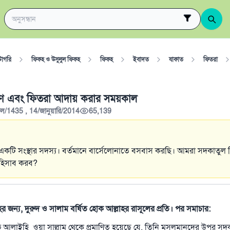
টাগরি
ফিকহ ও উসুলুল ফিকহ
ফিকহ
ইবাদত
যাকাত
ফিতরা
াণ এবং ফিতরা আদায় করার সময়কাল
ল/1435 , 14/জানুয়ারি/2014
65,139
একটি সংস্থার সদস্য। বর্তমানে বার্সেলোনাতে বসবাস করছি। আমরা সদকাতুল 
 হিসাব করব?
াহর জন্য, দুরুদ ও সালাম বর্ষিত হোক আল্লাহর রাসূলের প্রতি। পর সমাচার:
াল্লাহু আলাইহি ওয়া সাল্লাম থেকে প্রমাণিত হয়েছে যে, তিনি মুসলমানদের উপর 