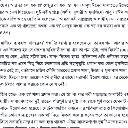
েন। আর তা হল এক স্বা‘ খেজুর বা এক স্বা‘ যব। মানুষ ঈদের সালাতের উদ্দেশ
 আদেশ দিয়েছেন। দুই সহীহ গ্রন্থে (অর্থাৎ বুখারী ও মুসলিমে) আবু সা‘ঈদ 
 থেকে বর্ণিত আছে যে তিনি বলেছেন: “আমরা নবী সাল্লাল্লাহু আলাইহি ওয়া সাল্ল
বে এক স্বা খাদ্যদ্রব্য অথবা এক স্বা‘ খেজুর অথবা এক স্বা‘ যব অথবা এক স্বা‘
(১৪৩৭)
ীসে ব্যবহৃত ‘খাদ্যদ্রব্য’ শব্দটির ব্যাখ্যায় বলেছেন যে, তা হল গম। আবার
ে এর উদ্দেশ্য হল সে দেশের অধিবাসীগণ যা খায় তা গম, ভুট্টা, পার্ল মিলেট (pea
ক না কেন; এটাই সঠিক মত। কারণ ফিতরা হচ্ছে- দরিদ্রদের প্রতি ধনীদের সহানুভ
 বিবেচিত নয় এমন কিছু দিয়ে হকদারের প্রতি সহানুভুতি প্রকাশ করা কোন মুসল
হ নেই যে, বর্তমানে চাউল সৌদি আরবের প্রধান খাদ্য, উত্তম ও মূল্যবান খাদ্
 দিয়ে ফিতরা দেয়া জায়েয মর্মে হাদীসের ভাষ্যে সরাসরি উল্লেখ আছে। এর থেকে
তুল ফিতর আদায় করাতে কোন দোষ নেই।
জিব হচ্ছে- এক স্বা‘ খাদ্য প্রদান করা। যে স্বা‘ বা পাত্র নবী সাল্লাল্লাহু আলাইহি ও
যায়ী। সাধারণমাপের দুই হাতের পরিপূর্ণ চার মুষ্ঠি এক স্বাকে পূর্ণ করে। যেমনটি
ধানে উল্লেখ করা হয়েছে। মেট্রিক পদ্ধতির ওজনে এর পরিমাণ প্রায় ৩ কিলোগ্র
েশীয় কোন খাদ্যদ্রব্যের এক স্বা‘ দিয়ে ফিতরা আদায় করেন তবে তা জায়েয হব
াদিসে সরাসরি উল্লেখ না করা হয়ে থাকে? এটাই আলেমগণের দুইটি মতের মধ্যে 