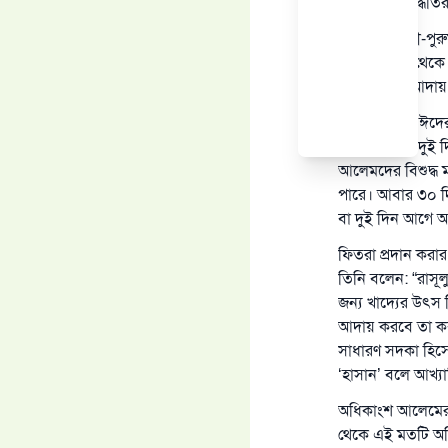
আর মেট্রিক পদ্ধত
ছোট-বড়, নারী-পুরু
সন্তানের পক্ষ থ
পক্ষ থেকেও আদায় 
ফিতরার খাদ্য ঈদে
ঈদের এক বা দুই 
আলেমদের বিশুদ্ধ
পারে। আবার ৩০ দিন
বা দুই দিন আগে
ফিতরা প্রদান করার
তিনি বলেন: “রাসূল
জন্য খাদ্যের উৎস
আদায় করবে তা কবু
সাধারণ সদকা হিসে
‘হাসান’ বলে আখ্য
অধিকাংশ আলেমের 
থেকে এই মতটি অধিক