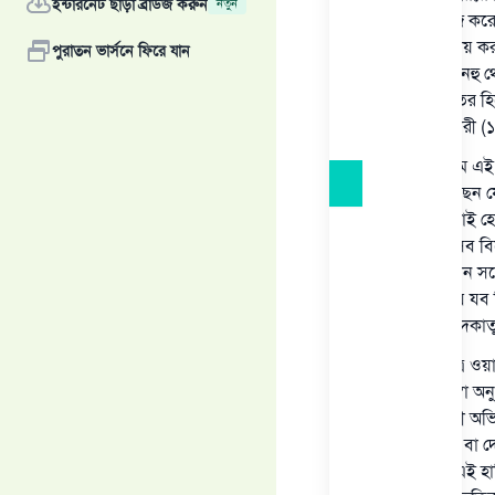
ইন্টারনেট ছাড়া ব্রাউজ করুন
নতুন
(ফিতরা) ফরজ করেছ
আগে তা আদায় করার
পুরাতন ভার্সনে ফিরে যান
রাদিয়াল্লাহু আনহু
সদকাতুল ফিতর হিসে
করতাম।”[বুখারী 
একদল আলেম এই হাদ
ব্যাখ্যায় বলেছেন য
এছাড়া অন্য যাই হো
খাদ্যদ্রব্য হিসেব
নয়। এতে কোন সন্দে
চেয়ে উত্তম; যে যব
চাউল দিয়ে সদকা
ফিতরার ক্ষেত্রে ওয়া
করেছেন সে স্বা অনু
অন্যান্য আরবী অভি
মুসলিম চাউল বা দ
খাদ্যের কথা এই হ