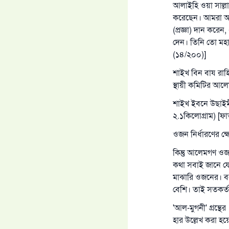
আলাইহি ওয়া সাল্
করেছেন। আমরা আল্
(প্রজ্ঞা) দান কর
দেন। তিনি তো মহ
(১৪/২০০)]
শাইখ বিন বায রাহ
স্থায়ী কমিটির আল
শাইখ ইবনে উছাইমীন
২.১কিলোগ্রাম) [ফ
ওজন নির্ধারণের ক
কিন্তু আলেমগণ ওজন 
কথা সবাই জানে য
মাঝারি ওজনের। ব
বেশি। তাই সতকর্ত
'আল-মুগনী' গ্রন্থ
হার উল্লেখ করা হয়