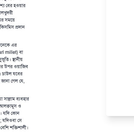
্যে বের হওয়ার
আলখুদরী
ামের সময়ে
 কিসমিস প্রদান
 অনেকে এর
rl millet) বা
ূতি। স্থানীয়
িমের উপর ওয়াজিব
য। চাউল যবের
 জানা গেল যে,
য়া সাল্লাম ব্যবহার
 আলক্বামূস ও
াম। যদি কোন
ে; যদিওবা সে
বেশি শক্তিশালী।