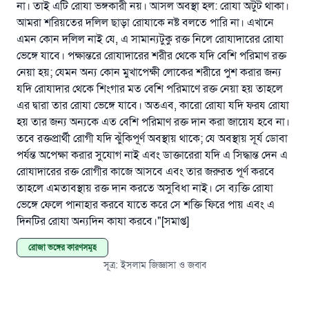
না। তাই এটি রোযা ভঙ্গকারী নয়। আসল অবস্থা হল: রোযা অটুট থাকা।
উম্মাহকে উত্তর দিতে আমাদেরকে সহযোগিতা করুন
আমরা শরিয়তের দলিল ছাড়া রোযাকে নষ্ট বলতে পারি না। এখানে
এমন কোন দলিল নাই যে, এ সামান্যটুকু রক্ত নিলে রোযাদারের রোযা
রাসূল সাল্লাল্লাহু আলাইহি ওয়া সাল্লাম বলেছেন
ভেঙ্গে যাবে। পক্ষান্তরে রোযাদারের শরীর থেকে যদি বেশি পরিমাণ রক্ত
যে ব্যক্তি সৎ কর্মের পথ দেখাবে সে সৎকর্মকারীর সমান
সওয়াব পাবে
নেয়া হয়; যেমন অন্য কোন মুখাপেক্ষী লোকের শরীরে পুশ করার জন্য
যদি রোযাদার থেকে শিংগার মত বেশি পরিমাণে রক্ত নেয়া হয় তাহলে
(সহিহ মুসলিম; ১৮৯৩)
এর দ্বারা তার রোযা ভেঙ্গে যাবে। অতএব, কারো রোযা যদি ফরয রোযা
হয় তার জন্য অন্যকে এত বেশি পরিমাণ রক্ত দান করা জায়েয হবে না।
তবে রক্তপ্রার্থী রোগী যদি ঝুঁকিপূর্ণ অবস্থায় থাকে; যে অবস্থায় সূর্য ডোবা
এখনই শরীক হোন
পর্যন্ত অপেক্ষা করার সুযোগ নাই এবং ডাক্তারেরা যদি এ সিদ্ধান্ত দেন এ
রোযাদারের রক্ত রোগীর কাজে আসবে এবং তার জরুরত পূর্ণ করবে
তাহলে এমতাবস্থায় রক্ত দান করতে অসুবিধা নাই। সে ব্যক্তি রোযা
ভেঙ্গে ফেলে পানাহার করবে যাতে করে সে শক্তি ফিরে পায় এবং এ
দিনটির রোযা অন্যদিন কাযা করবে।"[সমাপ্ত]
রোজা ভঙ্গের কারণসমূহ
সূত্র
:
ইসলাম জিজ্ঞাসা ও জবাব