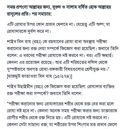
সমস্ত প্রশংসা আল্লাহর জন্য, দুরুদ ও সালাম বর্ষিত হোক আল্লাহর
রাসূলের প্রতি। পর সমাচার:
এটি রোযার উপর কোন প্রভাব ফেলবে না। যেহেতু এটি অল্প; যা
রোযাদারকে দুর্বল করে না।
শাইখ বিন বায (রহঃ) কে রমযানের রোযা রাখা অবস্থায় পরীক্ষা
করানোর জন্য রক্ত নেয়া সম্পর্কে জিজ্ঞেস করা হয়েছিল। জবাবে তিনি
বলেন: এ ধরণের পরীক্ষা রোযাকে নষ্ট করবে না। বরং এটি ক্ষমার্হ।
কেননা এর প্রয়োজন রয়েছে। আর এটি শরিয়তের দলিল থেকে
সুস্পষ্টভাবে অবগত রোযা-ভঙ্গকারী বিষয়গুলোর শ্রেণীভুক্ত নয়।"
[মাজমুউ ফাতাওয়া বিন বায (১৫/২৭৪)]
শাইখ উছাইমীন (রহঃ) কে জিজ্ঞেস করা হয়েছিল: রোযাদার ব্যক্তির
রক্ত পরীক্ষা করা সম্পর্কে? জবাবে তিনি বলেন:
"পরীক্ষা করানোর জন্য রোযাদারের শরীর থেকে রক্ত বের করা হলে
রোযা নষ্ট হবে না। কেননা অনেক সময় পরীক্ষা করার জন্য ডাক্তারকে
উত্তর নম্বর ১১০৮৪৫ একটি বিবাহ রক্ষা
রোগীর শরীর থেকে রক্ত নিতে হয়। এটি রোযাকে নষ্ট করবে না।
করেছিল।
কেননা সেটা সামান্য রক্ত; যা শরীরের উপর শিংগার মত প্রভাব ফেলে