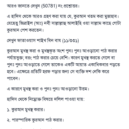
আরও জানতে দেখুন (50781) নং প্রশ্নোত্তর।
এ হাদিস থেকে আরও গ্রহণ করা যায় যে, কুরআন খতম করা মুস্তাহাব।
যেহেতু জিব্রাইল (আঃ) নবী সাল্লাল্লাহু আলাইহি ওয়া সাল্লাম কাছে গোটা
কুরআন পেশ করতেন।
দেখুন ফাতাওয়াস শাইখ বিন বায (১১/৩৩১)
উত্তর নম্বর ১১০৮৪৫ একটি বিবাহ রক্ষা
কুরআন মুখস্থ করা ও মুখস্থকৃত অংশ পুনঃ পুনঃ আওড়ানো পাঠ করার
পর্যায়ভুক্ত; বরং পাঠ করার চেয়ে বেশি। কারণ মুখস্থ করতে গেলে বা
করেছিল।
পুনঃ পুনঃ আওড়াতে গেলে তাকেও একটি আয়াত একাধিকবার পড়তে
হবে। এক্ষেত্রে প্রতিটি হরফ পড়ার জন্য সে ব্যক্তি দশ নেকি করে
উম্মাহকে উত্তর দিতে আমাদেরকে সহযোগিতা করুন
পাবেন।
রাসূল সাল্লাল্লাহু আলাইহি ওয়া সাল্লাম বলেছেন
এ কারণে মুখস্থ করা ও পুনঃ পুনঃ আওড়ানো উত্তম।
যে ব্যক্তি সৎ কর্মের পথ দেখাবে সে সৎকর্মকারীর সমান
সওয়াব পাবে
হাদিস থেকে নিম্নোক্ত বিষয়ে দলিল পাওয়া যায়:
(সহিহ মুসলিম; ১৮৯৩)
১. কুরআন মুখস্থ করার।
২. পারস্পারিক কুরআন পাঠ করার।