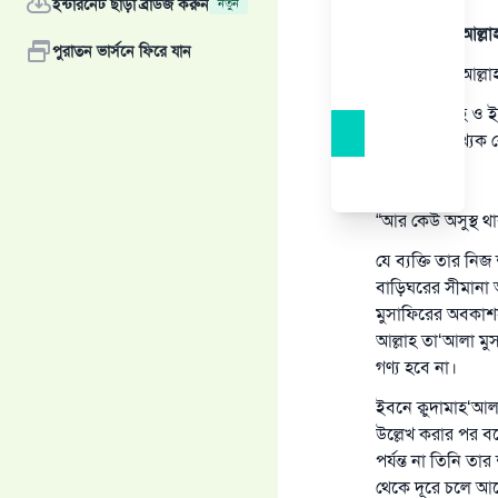
ইন্টারনেট ছাড়া ব্রাউজ করুন
নতুন
সমস্ত প্রশংসা আল্ল
পুরাতন ভার্সনে ফিরে যান
সমস্ত প্রশংসা আল্ল
ক্বুরআন, সুন্নাহ 
তাকে সম সংখ্যক 
“আর কেউ অসুস্থ থা
যে ব্যক্তি তার ন
বাড়িঘরের সীমানা অ
মুসাফিরের অবকাশসম
আল্লাহ তা‘আলা মুস
গণ্য হবে না।
ইবনে ক্বুদামাহ‘আল
উল্লেখ করার পর বল
পর্যন্ত না তিনি 
থেকে দূরে চলে আ