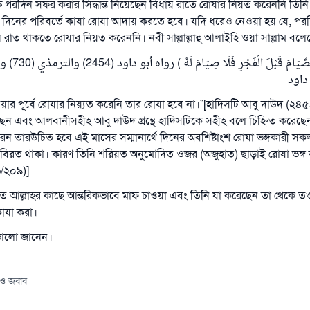
ক্তি পরদিন সফর করার সিদ্ধান্ত নিয়েছেন বিধায় রাতে রোযার নিয়ত করেননি তিন
েই দিনের পরিবর্তে কাযা রোযা আদায় করতে হবে। যদি ধরেও নেওয়া হয় যে, প
 রাত থাকতে রোযার নিয়ত করেননি। নবী সাল্লাল্লাহু আলাইহি ওয়া সাল্লাম বলে
مَنْ لَمْ يُجْمِعْ 
اود
ওয়ার পূর্বে রোযার নিয়্যত করেনি তার রোযা হবে না।”[হাদিসটি আবু দাউদ (২৪
ছেন এবং আলবানীসহীহ আবু দাউদ গ্রন্থে হাদিসটিকে সহীহ বলে চিহ্নিত করেছেন
ন তারউচিত হবে এই মাসের সম্মানার্থে দিনের অবশিষ্টাংশ রোযা ভঙ্গকারী স
কে বিরত থাকা। কারণ তিনি শরিয়ত অনুমোদিত ওজর (অজুহাত) ছাড়াই রোযা ভঙ্গ
৬/২০৯)]
উচিত আল্লাহর কাছে আন্তরিকভাবে মাফ চাওয়া এবং তিনি যা করেছেন তা থেকে 
াযা করা।
ভালো জানেন।
 ও জবাব