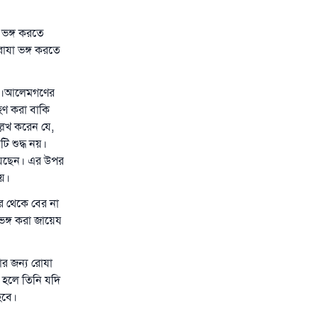
 ভঙ্গ করতে
রোযা ভঙ্গ করতে
েছে।আলেমগণের
হণ করা বাকি
্লেখ করেন যে,
 শুদ্ধ নয়।
) রয়েছেন। এর উপর
নয়।
র থেকে বের না
ভঙ্গ করা জায়েয
ার জন্য রোযা
 হলে তিনি যদি
হবে।