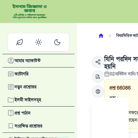
বিষয়ভিত্তিক ক্যা
যিনি পরদিন স
আমার অ্যাকাউন্ট
হয়নি
ক্যাটাগরি
02/রবিউস সানি/1
নতুন প্রশ্নোত্তর
প্রশ্ন
66086
প্রশ্ন :
ইলমী ফাইলসমূহ
এক ব্যক্তি সফ
প্রশ্ন পাঠান
বাতিল করেছেন; ক
সংরক্ষিত প্রশ্নোত্তর
উত্তর