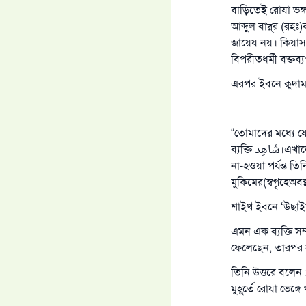
বাড়িতেই রোযা ভঙ
আব্দুল বার্‌র (রহ
জায়েয নয়। কিয়াস 
বিপরীতধর্মী বক্তব্
এরপর ইবনে ক্বুদা
“তোমাদের মধ্যে যে
ব্যক্তি شَاهِد।এখানেشَاهِد মানে- (حاضر لم يسافر) যিনি উপস্থিত আছেন, সফর করেননি। নিজ শহর থেকে বের
না-হওয়া পর্যন্ত তি
মুকিমের(স্বগৃহেঅবস
শাইখ ইবনে ‘উছাইম
এমন এক ব্যক্তি স
ফেলেছেন, তারপর 
তিনি উত্তরে বলেন 
মুহূর্তে রোযা ভেঙ