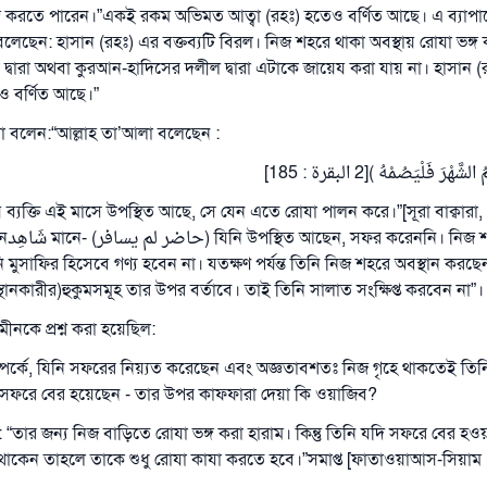
্গ করতে পারেন।”একই রকম অভিমত আত্বা (রহঃ) হতেও বর্ণিত আছে। এ ব্যাপ
ঃ)বলেছেন: হাসান (রহঃ) এর বক্তব্যটি বিরল। নিজ শহরে থাকা অবস্থায় রোযা ভঙ্গ
দ্বারা অথবা কুরআন-হাদিসের দলীল দ্বারা এটাকে জায়েয করা যায় না। হাসান (
যও বর্ণিত আছে।”
মা বলেন:“আল্লাহ তা’আলা বলেছেন :
( رَ فَلْيَصُمْهُ )[2 البقرة : 185
 ব্যক্তি এই মাসে উপস্থিত আছে, সে যেন এতে রোযা পালন করে।”[সূরা বাক্বারা, 
নি মুসাফির হিসেবে গণ্য হবেন না। যতক্ষণ পর্যন্ত তিনি নিজ শহরে অবস্থান করছেন 
্থানকারীর)হুকুমসমূহ তার উপর বর্তাবে। তাই তিনি সালাত সংক্ষিপ্ত করবেন না”। 
ীনকে প্রশ্ন করা হয়েছিল:
উত্তর নম্বর ১১০৮৪৫ একটি বিবাহ রক্ষা করেছিল।
ম্পর্কে, যিনি সফরের নিয়্যত করেছেন এবং অজ্ঞতাবশতঃ নিজ গৃহে থাকতেই তিনি
উম্মাহকে উত্তর দিতে আমাদেরকে সহযোগিতা করুন
সফরে বের হয়েছেন - তার উপর কাফফারা দেয়া কি ওয়াজিব?
: “তার জন্য নিজ বাড়িতে রোযা ভঙ্গ করা হারাম। কিন্তু তিনি যদি সফরে বের হ
রাসূল সাল্লাল্লাহু আলাইহি ওয়া সাল্লাম বলেছেন
যে ব্যক্তি সৎ কর্মের পথ দেখাবে সে সৎকর্মকারীর সমান সওয়াব পাবে
্গে থাকেন তাহলে তাকে শুধু রোযা কাযা করতে হবে।”সমাপ্ত [ফাতাওয়াআস-সিয়াম 