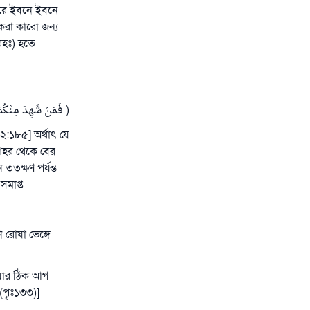
ারে ইবনে ইবনে
 করা কারো জন্য
রহঃ) হতে
فَمَنْ شَهِدَ مِنْكُمُ الشَّهْ]
২:১৮৫] অর্থাৎ যে
ততক্ষণ পর্যন্ত
সমাপ্ত
 রোযা ভেঙ্গে
ওয়ার ঠিক আগ
(পৃঃ১৩৩)]