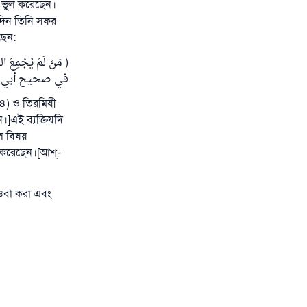
ি ভুল করেছেন।
রদিন তিনি সফর
ছেন:
في صحيح أبي د
৫৪) ও তিরমিযী
।]এই ব্যক্তিযদি
কল বিষয়
 করেছেন।[আশ্‌-
তওবা করা এবং