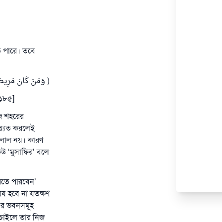
তে পারে। তবে
وَمَنْ كَانَ مَرِيضاً أَوْ ع]
 ১৮৫]
িজ শহরের
িয়্যত করলেই
হালাল নয়। কারণ
েউ ‘মুসাফির’ বলে
করতে পারবেন’
েয হবে না যতক্ষণ
এর ভবনসমূহ
 চাইলে তার নিজ