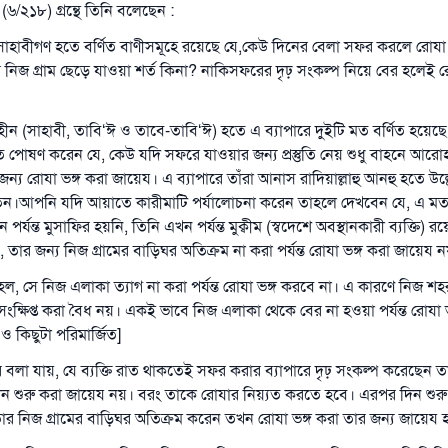
(সহিহ মুসলিম; ১৮৯৩)
(৬/২১৮) গ্রন্থে তিনি বলেছেন :
ও সাহাবীগণ হতে বর্ণিত বাণীসমূহে রয়েছে যে,কেউ দিনের বেলা সফর করলে রোযা
ার নিজ গ্রাম ছেড়ে যাওয়া শর্ত কিনা? নাকিসফরের দৃঢ় সংকল্প নিয়ে বের হলেই 
এখনই শরীক হোন
হীন (সাহাবী, তাবি‘ঈ ও তাবে-তাবি‘ঈ) হতে এ ব্যাপারে দুইটি মত বর্ণিত হয়
 পোষণ করেন যে, কেউ যদি সফরে যাওয়ার জন্য প্রস্তুতি নেয় শুধু বাহনে আরো
ন্য রোযা ভঙ্গ করা জায়েয। এ ব্যাপারে তাঁরা আনাস রাদিয়াল্লাহু আনহু হতে উল
ন।আপনি যদি আয়াতে কারীমাটি পর্যালোচনা করেন তাহলে দেখবেন যে, এ মতটি
ন পর্যন্ত মুসাফির হয়নি, তিনি এখন পর্যন্ত মুক্বীম (স্বদেশে অবস্থানকারী ব্যক্তি
, তার জন্য নিজ গ্রামের বাড়িঘর অতিক্রম না করা পর্যন্ত রোযা ভঙ্গ করা জায়েয 
 সে নিজ এলাকা ত্যাগ না করা পর্যন্ত রোযা ভঙ্গ করবে না। এ কারণে নিজ শহ
 সংক্ষিপ্ত করা বৈধ নয়। একই ভাবে নিজ এলাকা থেকে বের না হওয়া পর্যন্ত রোযা 
ত ও কিছুটা পরিমার্জিত]
 বলা যায়, যে ব্যক্তি রাত থাকতেই সফর করার ব্যাপারে দৃঢ় সংকল্প করেছেন ত
দিন শুরু করা জায়েয নয়। বরং তাকে রোযার নিয়্যত করতে হবে। এরপর দিন শুরু
 নিজ গ্রামের বাড়িঘর অতিক্রম করেন তখন রোযা ভঙ্গ করা তার জন্য জায়েয 