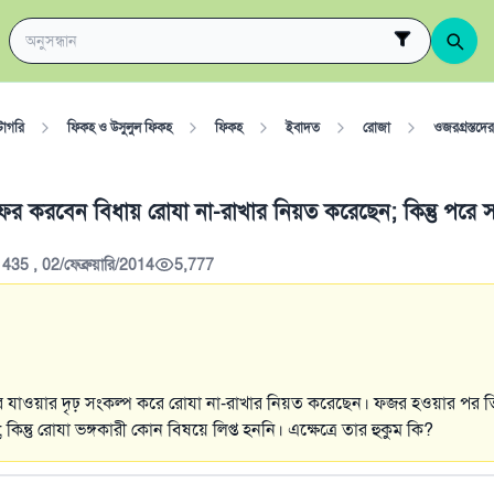
টাগরি
ফিকহ ও উসুলুল ফিকহ
ফিকহ
ইবাদত
রোজা
ওজরগ্রস্তদে
ফর করবেন বিধায় রোযা না-রাখার নিয়ত করেছেন; কিন্তু পরে 
435 , 02/ফেব্রুয়ারি/2014
5,777
রে যাওয়ার দৃঢ় সংকল্প করে রোযা না-রাখার নিয়ত করেছেন। ফজর হওয়ার পর 
িন্তু রোযা ভঙ্গকারী কোন বিষয়ে লিপ্ত হননি। এক্ষেত্রে তার হুকুম কি?