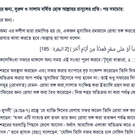
াহর জন্য, দুরুদ ও সালাম বর্ষিত হোক আল্লাহর রাসূলের প্রতি। পর সমাচার:
াহর জন্য।
ও ইজমা এর দলীল দ্বারা প্রমাণিত হয় যে, একজন মুসাফির রমজানে রোযা ভঙ্গ কর
রোযার কাযা করতে হবে।আল্লাহ তা‘আলা বলেন:
( َلَى سَفَرٍ فَعِدَّةٌ مِنْ أَيَّامٍ أُخَرَ ) [2 البقرة : 185
কলেকিংবা সফরে থাকলে অন্য সময় এই সংখ্যা পূরণ করবে।”[সূরা বাক্বারা, ২ :
িজ শহরে অবস্থান করছেন এবং সফর করার ব্যাপারে দৃঢ় সংকল্প করেছেন তিনি ন
তিক্রম করার আগ পর্যন্ত ‘মুসাফির’ হিসেবে গণ্য হবেন না। তাই শুধু সফরের ন
ূহ (রোখসত) যেমন- রোযা ভঙ্গ করা,সালাত সংক্ষিপ্ত করা ইত্যাদি গ্রহণ করা 
াফিরের জন্য রোযা ভঙ্গ করা বৈধ করেছেন। নিজ শহর অতিক্রম না করা পর্যন্ত ক
-মুগনী’ (৪/৩৪৭) গ্রন্থে ‘যে ব্যক্তি দিনের বেলায় সফর করেন তিনি রোযা ভঙ্গ 
েছেন: “যখন এটি সাব্যস্ত হল তখন তার জন্য রোযা ভঙ্গ করা ততক্ষণ পর্যন্ত জায়
তার শহরের ঘরবাড়ি পিছনে ফেলে আসেন। অর্থাৎ আবাসিক এলাকা অতিক্রম করে 
সেন।” তবে হাসান (রহঃ) বলেছেন: “যেদিন তিনি সফর করতে চান সেদিন তিনি