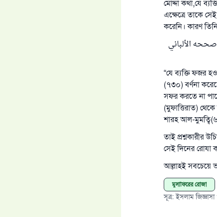
মোদ্দা কথা,যে ব্য
এক্ষেত্রে তাকে স
করেনি। কারণ তিনি
( الصِّيَامَ قَبْلَ الْفَجْرِ فَلَا صِيَامَ لَهُ ) رواه أبو داود (2454) والترمذي (730) وصححه الألباني
“যে ব্যক্তি ফজর হ
(৭৩০) বর্ণনা করে
সফর করতে না পারে
(মুফাত্তিরাত) থে
শারহ আল-মুমত্বি(
তাই প্রশ্নকারীর 
সেই দিনের রোযা ক
আল্লাহই সবচেয়ে 
মুসাফিরের রোজা
সূত্র
:
ইসলাম জিজ্ঞাসা