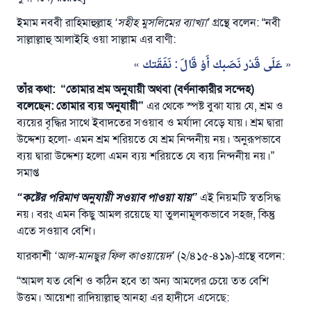
ইমাম নববী রাহিমাহুল্লাহ
‘
সহীহ
মুসলিমের ব্যাখ্যা
’
গ্রন্থে বলেন: “নবী
সাল্লাল্লাহু আলাইহি ওয়া সাল্লাম এর বাণী:
عَلَى قَدْر نَصَبك أَوْ قَالَ :
نَفَقَتك
তাঁর কথা:
“
তোমার
শ্রম
অনুযায়ী
অথবা
(বর্ণনাকারীর সন্দেহ)
বলেছেন:
তোমার
ব্যয় অনুযায়ী
”
এর থেকে স্পষ্ট বুঝা যায় যে, শ্রম ও
ব্যয়ের বৃদ্ধির সাথে ইবাদতের সওয়াব ও মর্যাদা বেড়ে যায়। শ্রম দ্বারা
উদ্দেশ্য হলো- এমন শ্রম শরিয়তে যে শ্রম নিন্দনীয় নয়। অনুরূপভাবে
ব্যয় দ্বারা উদ্দেশ্য হলো এমন ব্যয় শরিয়তে যে ব্যয় নিন্দনীয় নয়।”
উত্তর নম্বর ১১০৮৪৫ একটি বিবাহ রক্ষা
সমাপ্ত
করেছিল।
“
কষ্টের
পরিমাণ অনুযায়ী
সওয়াব
পাওয়া যায়
”
এই নিয়মটি স্বতসিদ্ধ
নয়। বরং এমন কিছু আমল রয়েছে যা তুলনামূলকভাবে সহজ, কিন্তু
উম্মাহকে উত্তর দিতে আমাদেরকে সহযোগিতা করুন
এতে সওয়াব বেশি।
রাসূল সাল্লাল্লাহু আলাইহি ওয়া সাল্লাম বলেছেন
যারকাশী
‘
আল
-
মানছুর ফিল
কাওয়ায়েদ
’
(২/৪১৫-৪১৯)-গ্রন্থে বলেন:
যে ব্যক্তি সৎ কর্মের পথ দেখাবে সে সৎকর্মকারীর সমান
সওয়াব পাবে
“আমল যত বেশি ও কঠিন হবে তা অন্য আমলের চেয়ে তত বেশি
(সহিহ মুসলিম; ১৮৯৩)
উত্তম। আয়েশা রাদিয়াল্লাহু আনহা এর হাদীসে এসেছে: