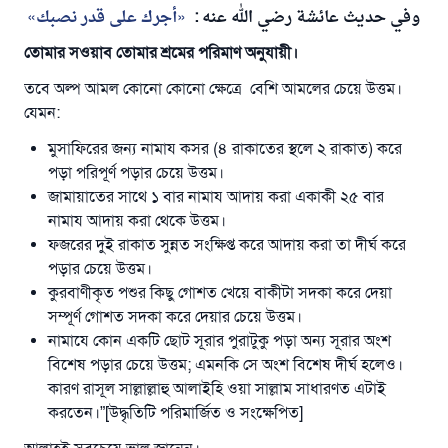
نصبك
قدر
على
أجرك
:
عنه
الله
رضي
عائشة
حديث
وفي
তোমার সওয়াব তোমার শ্রমের
পরিমাণ অনুযায়ী
।
এখনই শরীক হোন
তবে অল্প আমল কোনো কোনো ক্ষেত্রে বেশি আমলের চেয়ে উত্তম।
যেমন:
মুসাফিরের জন্য নামায কসর (৪ রাকাতের স্থলে ২ রাকাত) করে
পড়া পরিপূর্ণ পড়ার চেয়ে উত্তম।
জামায়াতের সাথে ১ বার নামায আদায় করা একাকী ২৫ বার
নামায আদায় করা থেকে উত্তম।
ফজরের দুই রাকাত সুন্নত সংক্ষিপ্ত করে আদায় করা তা দীর্ঘ করে
পড়ার চেয়ে উত্তম।
কুরবাণীকৃত পশুর কিছু গোশত খেয়ে বাকীটা সদকা করে দেয়া
সম্পূর্ণ গোশত সদকা করে দেয়ার চেয়ে উত্তম।
নামাযে কোন একটি ছোট সূরার পুরাটুকু পড়া অন্য সূরার অংশ
বিশেষ পড়ার চেয়ে উত্তম; এমনকি সে অংশ বিশেষ দীর্ঘ হলেও।
কারণ রাসূল সাল্লাল্লাহু আলাইহি ওয়া সাল্লাম সাধারণত এটাই
করতেন।”[উদ্ধৃতিটি পরিমার্জিত ও সংক্ষেপিত]