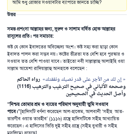
আমি শুধু রোজার সওয়াবটার ব্যাপারে জানতে চাচ্ছি?
উত্তর
সমস্ত প্রশংসা আল্লাহর জন্য, দুরুদ ও সালাম বর্ষিত হোক আল্লাহর
রাসূলের প্রতি। পর সমাচার:
কষ্ট যে কোন ইবাদতের অবিচ্ছেদ্য অংশ। কষ্ট সহ্য করা ছাড়া কোন
ইবাদত পালন করা সম্ভব নয়। কষ্টের তীব্রতা যত বেশি হবে পুরস্কার ও
সওয়াব তত বেশি পাওয়া যাবে। তাইতো নবী সাল্লাল্লাহু আলাইহি ওয়া
সাল্লাম আয়েশা রাদিয়াল্লাহু আনহাকে বলেছেন :
إن لك من الأجر على قدر نصبك ونفقتك
رواه الحاكم
وصححه الألباني في صحيح الترغيب والترهيب (1116)
وأصل الحديث في الصحيحين
“
নিশ্চয়
তোমার
শ্রম
ও
ব্যয়ের
পরিমাণ
অনুযায়ী
তুমি
সওয়াব
পাবে
।
”
[হাদিসটি বর্ণনা করেছেন আল-হাকেম, আলবানী ‘সহীহ আত-
তারগীব ওয়াত তারহীব’ (১১১৬) গ্রন্থে হাদিসটিকে সহীহ আখ্যায়িত
করেছেন। এ হাদিসের ভিত্তি দুই সহীহ গ্রন্থে (সহীহ বুখারী ও সহীহ
মুসলিমে) রয়েছে]