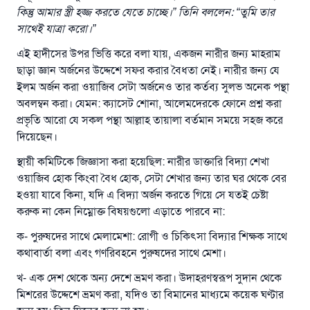
কিন্তু আমার স্ত্রী হজ্জ করতে যেতে চাচ্ছে।” তিনি বললেন: “তুমি তার
সাথেই যাত্রা করো।”
এই হাদীসের উপর ভিত্তি করে বলা যায়, একজন নারীর জন্য মাহরাম
ছাড়া জ্ঞান অর্জনের উদ্দেশে সফর করার বৈধতা নেই। নারীর জন্য যে
ইলম অর্জন করা ওয়াজিব সেটা অর্জনেও তার কর্তব্য সুলভ অনেক পন্থা
অবলম্বন করা। যেমন: ক্যাসেট শোনা, আলেমদেরকে ফোনে প্রশ্ন করা
প্রভৃতি আরো যে সকল পন্থা আল্লাহ তায়ালা বর্তমান সময়ে সহজ করে
দিয়েছেন।
স্থায়ী কমিটিকে জিজ্ঞাসা করা হয়েছিল: নারীর ডাক্তারি বিদ্যা শেখা
ওয়াজিব হোক কিংবা বৈধ হোক, সেটা শেখার জন্য তার ঘর থেকে বের
হওয়া যাবে কিনা, যদি এ বিদ্যা অর্জন করতে গিয়ে সে যতই চেষ্টা
করুক না কেন নিম্নোক্ত বিষয়গুলো এড়াতে পারবে না:
ক- পুরুষদের সাথে মেলামেশা: রোগী ও চিকিৎসা বিদ্যার শিক্ষক সাথে
কথাবার্তা বলা এবং গণরিবহনে পুরুষদের সাথে মেশা।
খ- এক দেশ থেকে অন্য দেশে ভ্রমণ করা। উদাহরণস্বরূপ সুদান থেকে
মিশরের উদ্দেশে ভ্রমণ করা, যদিও তা বিমানের মাধ্যমে কয়েক ঘণ্টার