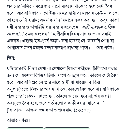
প্রদানের নিমিত্ত সফরে তার সাথে মাহরাম থাকে তাহলে সেটা বৈধ
হবে। আর যদি তার সাথে উক্ত সফরে স্বামী বা মাহরাম কেউ না থাকে,
তাহলে সেটা হারাম; এমনকি যদি বিমানে সফর করা হয়। তবুও কারণ
নবী সাল্লাল্লাহু আলাইহি ওয়াসাল্লাম বলেছেন:
“নারী মাহরাম ব্যক্তির
সঙ্গে ছাড়া সফর করবে না।”
হাদীসটির বিশুদ্ধতার ব্যাপারে সবাই
একমত। এছাড়া ইতঃপূর্বে উল্লেখ করা হয়েছে যে, ডাক্তারি শেখা বা
শেখানোর উপর ইজ্জত রক্ষার কল্যাণ প্রাধান্য পাবে। ... শেষ পর্যন্ত।
তিন:
যদি ডাক্তারি বিদ্যা শেখা বা শেখানো কিংবা নারীদের চিকিৎসা করার
জন্য সে একদল বিশ্বস্ত মহিলার সাথে অবস্থান করে, তাহলে সেটা বৈধ
হবে। আর যদি প্রবাসে তার সাথে স্বামী বা মাহরাম ব্যক্তির
অনুপস্থিতিতে ফিতনার আশঙ্কা থাকে, তাহলে বৈধ হবে না। যদি তাকে
পুরুষদের চিকিৎসা দিতে হয়, তাহলে জায়েয হবে না; শুধু জরুরী
অবস্থাতে বৈধ হবে, তবে শর্ত হলো একাকী হওয়া যাবে না।”
[‘ফাতাওয়া আল-লাজনাহ আদ-দায়েমাহ’ (১২/১৭৮)
আল্লাহ সর্বজ্ঞ।