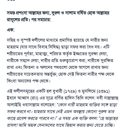
সমস্ত প্রশংসা আল্লাহর জন্য, দুরুদ ও সালাম বর্ষিত হোক আল্লাহর
রাসূলের প্রতি। পর সমাচার:
এক:
সহিহ ও সুস্পষ্ট দলীলের মাধ্যমে প্রমাণিত হয়েছে যে নারীর জন্য
মাহরাম (যার সাথে বিবাহ নিষিদ্ধ) ছাড়া সফর করা বৈধ নয়। এটি
শরীয়তের পূর্ণতা, মাহাত্ম্য, শরিয়ত কর্তৃক ইজ্জতের সুরক্ষা দেয়া,
নারীকে সম্মান দেয়া, নারীর প্রতি গুরুত্বারোপ করা, নারীকে সুরক্ষিত
রাখা এবং ফিতনা ও স্খলনের পথগুলো থেকে আগলে রাখার জন্য
শরীয়তের সচেতনতার অন্তর্ভুক্ত; হোক সেই ফিতনা নারীর পক্ষ থেকে
কিংবা অন্যদের পক্ষ থেকে।
এই দলীলসমূহের একটি হল বুখারী (১৭২৯) ও মুসলিমে (২৩৯১)
ইবনে আব্বাস (রাঃ) এর সূত্রে বর্ণিত হাদিস তিনি বলেন: নবী সাল্লাল্লাহু
আলাইহি ওয়াসাল্লাম বলেছেন:
“কোন নারী মাহরাম ব্যক্তির সঙ্গে ছাড়া
সফর করবে না। মাহরাম সাথে নেই এমন অবস্থায় কোনো পুরুষ তার
কাছে প্রবেশ করতে পারবে না।” এ সময় এক ব্যক্তি বলল: “হে আল্লাহর
রাসূল! আমি অমুক সেনাদলের সাথে জিহাদ করার জন্য যেতে চাচ্ছি।