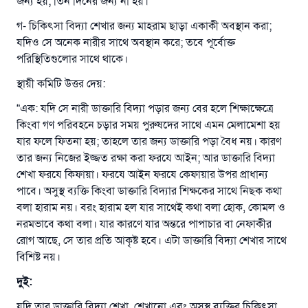
জন্য হয়; তিন দিনের জন্য না হয়।
উত্তর নম্বর ১১০৮৪৫ একটি বিবাহ রক্ষা
গ- চিকিৎসা বিদ্যা শেখার জন্য মাহরাম ছাড়া একাকী অবস্থান করা;
করেছিল।
যদিও সে অনেক নারীর সাথে অবস্থান করে; তবে পূর্বোক্ত
পরিস্থিতিগুলোর সাথে থাকে।
উম্মাহকে উত্তর দিতে আমাদেরকে সহযোগিতা করুন
স্থায়ী কমিটি উত্তর দেয়:
রাসূল সাল্লাল্লাহু আলাইহি ওয়া সাল্লাম বলেছেন
যে ব্যক্তি সৎ কর্মের পথ দেখাবে সে সৎকর্মকারীর সমান
“এক: যদি সে নারী ডাক্তারি বিদ্যা পড়ার জন্য বের হলে শিক্ষাক্ষেত্রে
সওয়াব পাবে
কিংবা গণ পরিবহনে চড়ার সময় পুরুষদের সাথে এমন মেলামেশা হয়
যার ফলে ফিতনা হয়; তাহলে তার জন্য ডাক্তারি পড়া বৈধ নয়। কারণ
(সহিহ মুসলিম; ১৮৯৩)
তার জন্য নিজের ইজ্জত রক্ষা করা ফরযে আইন; আর ডাক্তারি বিদ্যা
শেখা ফরযে কিফায়া। ফরযে আইন ফরযে কেফায়ার উপর প্রাধান্য
পাবে। অসুস্থ ব্যক্তি কিংবা ডাক্তারি বিদ্যার শিক্ষকের সাথে নিছক কথা
এখনই শরীক হোন
বলা হারাম নয়। বরং হারাম হল যার সাথেই কথা বলা হোক, কোমল ও
নরমভাবে কথা বলা। যার কারণে যার অন্তরে পাপাচার বা নেফাকীর
রোগ আছে, সে তার প্রতি আকৃষ্ট হবে। এটা ডাক্তারি বিদ্যা শেখার সাথে
বিশিষ্ট নয়।
দুই:
যদি তার ডাক্তারি বিদ্যা শেখা, শেখানো এবং অসুস্থ ব্যক্তির চিকিৎসা