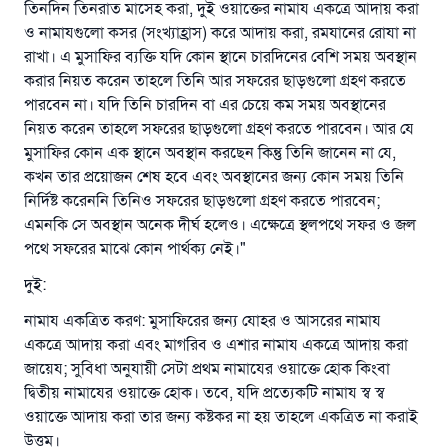
তিনদিন তিনরাত মাসেহ করা, দুই ওয়াক্তের নামায একত্রে আদায় করা
ও নামাযগুলো কসর (সংখ্যাহ্রাস) করে আদায় করা, রমযানের রোযা না
রাখা। এ মুসাফির ব্যক্তি যদি কোন স্থানে চারদিনের বেশি সময় অবস্থান
করার নিয়ত করেন তাহলে তিনি আর সফরের ছাড়গুলো গ্রহণ করতে
পারবেন না। যদি তিনি চারদিন বা এর চেয়ে কম সময় অবস্থানের
নিয়ত করেন তাহলে সফরের ছাড়গুলো গ্রহণ করতে পারবেন। আর যে
উত্তর নম্বর ১১০৮৪৫ একটি বিবাহ রক্ষা
মুসাফির কোন এক স্থানে অবস্থান করছেন কিন্তু তিনি জানেন না যে,
করেছিল।
কখন তার প্রয়োজন শেষ হবে এবং অবস্থানের জন্য কোন সময় তিনি
নির্দিষ্ট করেননি তিনিও সফরের ছাড়গুলো গ্রহণ করতে পারবেন;
উম্মাহকে উত্তর দিতে আমাদেরকে সহযোগিতা করুন
এমনকি সে অবস্থান অনেক দীর্ঘ হলেও। এক্ষেত্রে স্থলপথে সফর ও জল
পথে সফরের মাঝে কোন পার্থক্য নেই।"
রাসূল সাল্লাল্লাহু আলাইহি ওয়া সাল্লাম বলেছেন
যে ব্যক্তি সৎ কর্মের পথ দেখাবে সে সৎকর্মকারীর সমান
দুই:
সওয়াব পাবে
নামায একত্রিত করণ: মুসাফিরের জন্য যোহর ও আসরের নামায
(সহিহ মুসলিম; ১৮৯৩)
একত্রে আদায় করা এবং মাগরিব ও এশার নামায একত্রে আদায় করা
জায়েয; সুবিধা অনুযায়ী সেটা প্রথম নামাযের ওয়াক্তে হোক কিংবা
দ্বিতীয় নামাযের ওয়াক্তে হোক। তবে, যদি প্রত্যেকটি নামায স্ব স্ব
এখনই শরীক হোন
ওয়াক্তে আদায় করা তার জন্য কষ্টকর না হয় তাহলে একত্রিত না করাই
উত্তম।