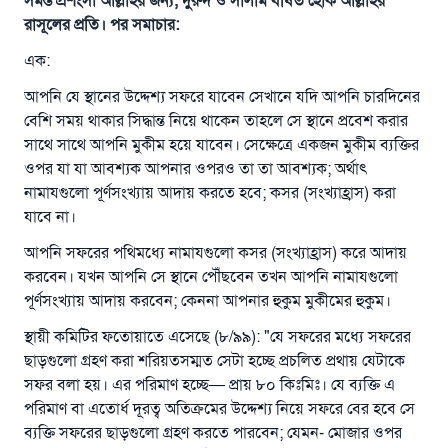
সমস্ত প্রশংসা আল্লাহর জন্য, দুরুদ ও সালাম বর্ষিত হোক আল্লাহর
রাসূলের প্রতি। পর সমাচার:
এক:
আপনি যে স্থানের উদ্দেশ্য সফরে যাবেন সেখানে যদি আপনি চারদিনের
বেশি সময় থাকার সিদ্ধান্ত নিয়ে থাকেন তাহলে সে স্থানে প্রবেশ করার
সাথে সাথে আপনি মুকীম হয়ে যাবেন। সেক্ষেত্রে একজন মুকীম ব্যক্তির
ওপর যা যা আবশ্যক আপনার ওপরও তা তা আবশ্যক; অর্থাৎ
নামাযগুলো পূর্ণসংখ্যায় আদায় করতে হবে; কসর (সংখ্যাহ্রাস) করা
যাবে না।
আপনি সফরের পথিমধ্যে নামাযগুলো কসর (সংখ্যাহ্রাস) করে আদায়
করবেন। যখন আপনি সে স্থানে পৌঁছবেন তখন আপনি নামাযগুলো
পূর্ণসংখ্যায় আদায় করবেন; কেননা আপনার হুকুম মুকীমের হুকুম।
স্থায়ী কমিটির ফতোয়াতে এসেছে (৮/৯৯): "যে সফরের মধ্যে সফরের
ছাড়গুলো গ্রহণ করা শরিয়তসম্মত সেটা হচ্ছে প্রচলিত প্রথায় যেটাকে
সফর বলা হয়। এর পরিমাণ হচ্ছে— প্রায় ৮০ কিঃমিঃ। যে ব্যক্তি এ
পরিমাণ বা এতোর্ধ দূরত্ব অতিক্রমের উদ্দেশ্য নিয়ে সফরে বের হবে সে
ব্যক্তি সফরের ছাড়গুলো গ্রহণ করতে পারবেন; যেমন- মোজার ওপর