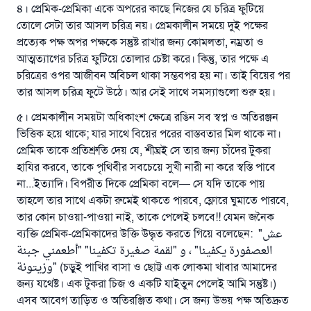
৪। প্রেমিক-প্রেমিকা একে অপরের কাছে নিজের যে চরিত্র ফুটিয়ে
তোলে সেটা তার আসল চরিত্র নয়। প্রেমকালীন সময়ে দুই পক্ষের
প্রত্যেক পক্ষ অপর পক্ষকে সন্তুষ্ট রাখার জন্য কোমলতা, নম্রতা ও
আত্মত্যাগের চরিত্র ফুটিয়ে তোলার চেষ্টা করে। কিন্তু, তার পক্ষে এ
চরিত্রের ওপর আজীবন অবিচল থাকা সম্ভবপর হয় না। তাই বিয়ের পর
তার আসল চরিত্র ফুটে উঠে। আর সেই সাথে সমস্যাগুলো শুরু হয়।
৫। প্রেমকালীন সময়টা অধিকাংশ ক্ষেত্রে রঙিন সব স্বপ্ন ও অতিরঞ্জন
ভিত্তিক হয়ে থাকে; যার সাথে বিয়ের পরের বাস্তবতার মিল থাকে না।
প্রেমিক তাকে প্রতিশ্রুতি দেয় যে, শীঘ্রই সে তার জন্য চাঁদের টুকরা
হাযির করবে, তাকে পৃথিবীর সবচেয়ে সুখী নারী না করে স্বস্তি পাবে
না...ইত্যাদি। বিপরীত দিকে প্রেমিকা বলে— সে যদি তাকে পায়
তাহলে তার সাথে একটা রুমেই থাকতে পারবে, ফ্লোরে ঘুমাতে পারবে,
উত্তর নম্বর ১১০৮৪৫ একটি বিবাহ রক্ষা
তার কোন চাওয়া-পাওয়া নাই, তাকে পেলেই চলবে!! যেমন জনৈক
ব্যক্তি প্রেমিক-প্রেমিকাদের উক্তি উদ্ধৃত করতে গিয়ে বলেছেন: "عش
করেছিল।
العصفورة يكفينا" ، و "لقمة صغيرة تكفينا" "أطعمني جبنة
وزيتونة" (চড়ুই পাখির বাসা ও ছোট্ট এক লোকমা খাবার আমাদের
উম্মাহকে উত্তর দিতে আমাদেরকে সহযোগিতা করুন
জন্য যথেষ্ট। এক টুকরা চিজ ও একটি যাইতুন পেলেই আমি সন্তুষ্ট।)
রাসূল সাল্লাল্লাহু আলাইহি ওয়া সাল্লাম বলেছেন
এসব আবেগ তাড়িত ও অতিরঞ্জিত কথা। সে জন্য উভয় পক্ষ অতিদ্রুত