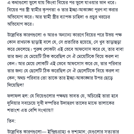
যে ব্যক্তি সৎ কর্মের পথ দেখাবে সে সৎকর্মকারীর সমান
এ কথাগুলো ভুলে যায় কিংবা বিয়ের পর ভুলে যাওয়ার ভান ধরে।
সওয়াব পাবে
বিয়ের পর স্ত্রী স্বামীর কৃপণতা ও তার ইচ্ছা-আকাঙ্ক্ষা পূরণ না করার
অভিযোগ করে। আর স্বামী স্ত্রীর ব্যাপক চাহিদা ও প্রচুর খরচের
(সহিহ মুসলিম; ১৮৯৩)
অভিযোগ করে।
উল্লেখিত কারণগুলো ও আরও অন্যান্য কারণে বিয়ের পরে উভয় পক্ষ
এখনই শরীক হোন
কোন রাখঢাক ছাড়াই বলে যে, সে প্রতারিত হয়েছে, সে খুব তাড়াহুড়া
করে ফেলেছে। পুরুষ লোকটা এই ভেবে আফসোস করে যে, তার বাবা
তার জন্য যে মেয়েটি ঠিক করেছিল সে ঐ মেয়েটিকে বিয়ে করল না
কেন। আর মেয়ে লোকটি এই ভেবে আফসোস করে যে, তার পরিবার
তার জন্য যে ছেলেটি ঠিক করেছিল সে ঐ ছেলেটিকে বিয়ে করল না
কেন; অথচ পরিবার তো তাকে তার ইচ্ছা-আকাঙ্ক্ষার উপর ছেড়ে
দিয়েছিল!
ফলাফল হল: যে বিয়েগুলোর পক্ষদ্বয় ভাবত যে, অচিরেই তারা হবে
দুনিয়ার সবচেয়ে সুখী দম্পতির উদাহরণ তাদের মাঝে তালাকের
শতাংশ এত বেশি সংখ্যায়!!
তিন:
উল্লেখিত কারণগুলো— ইন্দ্রিয়গ্রাহ্য ও দৃশ্যমান; যেগুলোর সত্যতার