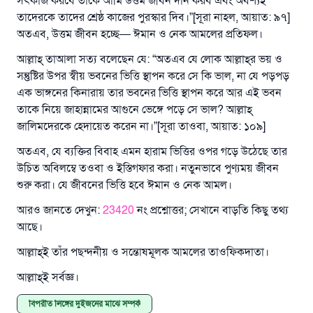
সৎকাজ করবে তাকে আমি উত্তম জীবন দান করব এবং অবশ্যই
তাদেরকে তাদের শ্রেষ্ঠ কাজের পুরস্কার দিব।”[সূরা নাহল, আয়াত: ৯৭]
অতএব, উত্তম জীবন হচ্ছে— ঈমান ও নেক আমলের প্রতিফল।
আল্লাহ্‌ তাআলা সত্য বলেছেন যে: “অতএব যে লোক আল্লাহ্‌র ভয় ও
সন্তুষ্টির উপর স্বীয় ভবনের ভিত্তি স্থাপন করে সে কি ভাল, না যে পড়পড়
এক ভাঙ্গনের কিনারায় তার ভবনের ভিত্তি স্থাপন করে আর এই ভবন
তাকে নিয়ে জাহান্নামের আগুনে ভেঙ্গে পড়ে সে ভাল? আল্লাহ্‌
জালিমদেরকে হেদায়েত করেন না।”[সূরা তাওবা, আয়াত: ১০৯]
অতএব, যে ব্যক্তির বিবাহ এমন হারাম ভিত্তির ওপর গড়ে উঠেছে তার
উচিত অবিলম্বে তওবা ও ইস্তিগফার করা। নতুনভাবে পুণ্যময় জীবন
শুরু করা। যে জীবনের ভিত্তি হবে ঈমান ও নেক আমল।
আরও জানতে দেখুন:
23420
নং প্রশ্নোত্তর; সেখানে বাড়তি কিছু তথ্য
আছে।
আল্লাহ্‌ই তাঁর পছন্দনীয় ও সন্তোষমূলক আমলের তাওফিকদাতা।
আল্লাহ্‌ই সর্বজ্ঞ।
বিপরীত লিঙ্গের দুইজনের মাঝে সম্পর্ক