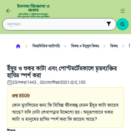
বিষয়ভিত্তিক ক্যাটাগরি
ফিকহ ও উসুলুল ফিকহ
ফিকহ
ব
ইঁদুর ও শুকর কাটা এবং পোস্টমর্টেমকালে মৃতব্যক্তির
হাড্ডি স্পর্শ করা
23/সফর/1443 , 30/সেপ্টেম্বর/2021
5,193
প্রশ্ন
8509
কোন মুসলিমের জন্য কি বিভিন্ন জীবজন্তু যেমন ইঁদুর কাটা জায়েয
আছে? যদি সেটা লেখাপড়ার উদ্দেশ্যে হয়। অনুরূপভাবে শুকর
কাটা ও মানুষের হাড্ডি স্পর্শ করা কি জায়েয আছে?