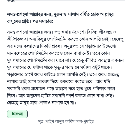
উত্তর
সমস্ত প্রশংসা আল্লাহর জন্য, দুরুদ ও সালাম বর্ষিত হোক আল্লাহর
রাসূলের প্রতি। পর সমাচার:
সমস্ত প্রশংসা আল্লাহর জন্য। পড়াশুনার উদ্দেশ্যে বিভিন্ন জীবজন্তু ও
কীটপতঙ্গ বা অন্যকিছুর পোস্টমর্টেম করতে কোন আপত্তি নেই। যেহেতু
এর মধ্যে কল্যাণের দিকটি প্রবল। অনুরূপভাবে পড়াশুনার উদ্দেশ্যে
উত্তর নম্বর ১১০৮৪৫ একটি বিবাহ রক্ষা
মানবদেহের পোস্টমর্টেম করতেও কোন বাধা নেই। তবে কোন
মুসলমানের পোস্টমর্টেম করা যাবে না। যেহেতু জীবিত অবস্থায় একজন
করেছিল।
মুসলমানের যে মর্যাদা থাকে মৃত্যুর পরও সে মর্যাদা অটুট থাকে।
পড়াশুনার স্বার্থে শুকর কাটতে কোন আপত্তি নেই। তবে শুকর যেহেতু
উম্মাহকে উত্তর দিতে আমাদেরকে সহযোগিতা করুন
নাপাক তাই কোন আবরণ দিয়ে শুকরকে ধরতে হবে। আর যদি
রাসূল সাল্লাল্লাহু আলাইহি ওয়া সাল্লাম বলেছেন
সরাসরি ধরার প্রয়োজন পড়ে তাহলে পরে হাত ধুয়ে পরিষ্কার করে
যে ব্যক্তি সৎ কর্মের পথ দেখাবে সে সৎকর্মকারীর সমান
নিবে। আর মানুষের হাড্ডি সরাসরি স্পর্শ করতে কোন বাধা নেই।
সওয়াব পাবে
যেহেতু মানুষ মারা গেলেও নাপাক হয় না।
(সহিহ মুসলিম; ১৮৯৩)
চিকিৎসা
সূত্র
:
শাইখ আব্দুল কারিম আল-খুদাইর