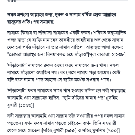
উত্তর
সমস্ত প্রশংসা আল্লাহর জন্য, দুরুদ ও সালাম বর্ষিত হোক আল্লাহর
রাসূলের প্রতি। পর সমাচার:
নামাযে ক্বিয়াম বা দাঁড়ানো নামাযের একটি রুকন। শরিয়ত অনুমোদিত
ওজর ছাড়া যে ব্যক্তি নামাযের তাকবীরে তাহরীমার শুরু থেকে সালাম
ফেরানো পর্যন্ত দাঁড়াবে না তার নামায বাতিল। আল্লাহ্‌তাআলা বলেন:
"তোমরা আল্লাহ্‌র জন্য বিনয়াবনত হয়ে দাঁড়াও"[সূরা বাক্বারা; ২:২৩৮]
'দাঁড়ানোটা' নামাযের রুকন হওয়া ফরয নামাযের জন্য খাস। নফল
নামাযে দাঁড়ানো ওয়াজিব নয়। বরং বসে নামায পড়া জায়েয। কেউ
যদি বসে নামায পড়ে তাহলে সে ব্যক্তি অর্ধেক সওয়াব পাবে।
'দাঁড়ানোটা' ফরয নামাযের সাথে খাস হওয়ার দলিল হল নবী সাল্লাল্লাহু
আলাইহি ওয়া সাল্লামের হাদিস: "তুমি দাঁড়িয়ে নামায পড়"।[সহিহ
বুখারী (১০৬৬)]
নবী সাল্লাল্লাহু আলাইহি ওয়া সাল্লাম তাঁর সওয়ারীর ওপর নফল নামায
পড়তেন। যখন ফরয নামায পড়তে চাইতেন তখন তিনি সওয়ারী
থেকে নেমে যেতেন।[সহিহ বুখারী (৯৫৫) ও সহিহ মুসলিম (৭০০)]