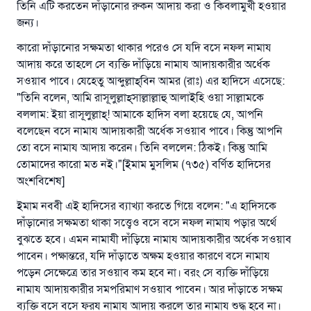
তিনি এটি করতেন দাঁড়ানোর রুকন আদায় করা ও কিবলামুখী হওয়ার
জন্য।
কারো দাঁড়ানোর সক্ষমতা থাকার পরেও সে যদি বসে নফল নামায
উত্তর নম্বর ১১০৮৪৫ একটি বিবাহ রক্ষা
আদায় করে তাহলে সে ব্যক্তি দাঁড়িয়ে নামায আদায়কারীর অর্ধেক
সওয়াব পাবে। যেহেতু আব্দুল্লাহ্‌বিন আমর (রাঃ) এর হাদিসে এসেছে:
করেছিল।
"তিনি বলেন, আমি রাসূলুল্লাহ্‌সাল্লাল্লাহু আলাইহি ওয়া সাল্লামকে
বললাম: ইয়া রাসূলুল্লাহ্‌! আমাকে হাদিস বলা হয়েছে যে, আপনি
উম্মাহকে উত্তর দিতে আমাদেরকে সহযোগিতা করুন
বলেছেন বসে নামায আদায়কারী অর্ধেক সওয়াব পাবে। কিন্তু আপনি
রাসূল সাল্লাল্লাহু আলাইহি ওয়া সাল্লাম বলেছেন
তো বসে নামায আদায় করেন। তিনি বললেন: ঠিকই। কিন্তু আমি
যে ব্যক্তি সৎ কর্মের পথ দেখাবে সে সৎকর্মকারীর সমান
তোমাদের কারো মত নই।"[ইমাম মুসলিম (৭৩৫) বর্ণিত হাদিসের
সওয়াব পাবে
অংশবিশেষ]
(সহিহ মুসলিম; ১৮৯৩)
ইমাম নববী এই হাদিসের ব্যাখ্যা করতে গিয়ে বলেন: "এ হাদিসকে
দাঁড়ানোর সক্ষমতা থাকা সত্ত্বেও বসে বসে নফল নামায পড়ার অর্থে
বুঝতে হবে। এমন নামাযী দাঁড়িয়ে নামায আদায়কারীর অর্ধেক সওয়াব
এখনই শরীক হোন
পাবেন। পক্ষান্তরে, যদি দাঁড়াতে অক্ষম হওয়ার কারণে বসে নামায
পড়েন সেক্ষেত্রে তার সওয়াব কম হবে না। বরং সে ব্যক্তি দাঁড়িয়ে
নামায আদায়কারীর সমপরিমাণ সওয়াব পাবেন। আর দাঁড়াতে সক্ষম
ব্যক্তি বসে বসে ফরয নামায আদায় করলে তার নামায শুদ্ধ হবে না।