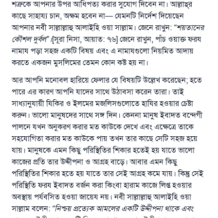
শত্রুকে আপনার উপর আধিপত্য করার সুযোগ দিবেন না। আল্লাহ্‌র
কাছে সাহায্য চান, অক্ষম হবেন না— যেমনটি নির্দেশ দিয়েছেন
আপনার নবী সাল্লাল্লাহু আলাইহি ওয়া সাল্লাম। জেনে রাখুন:
“
শয়তানের
কৌশল দুর্বল
”
।
[সূরা নিসা, আয়াত: ৭৬] জেনে রাখুন, পাঁচ ওয়াক্ত ফরয
নামায পড়া সহজ একটি বিষয় এবং এ নামাযগুলো নিয়মিত আদায়
করতে একজন মুসলিমের তেমন কোন কষ্ট হয় না।
আর আপনি মনোবল হারিয়ে ফেলার যে বিষয়টি উল্লেখ করেছেন; হতে
পারে এর কারণ আপনি যাদের সাথে উঠাবসা করেন তারা। তাই
সাধ্যানুযায়ী যিকির ও ইলমের মজলিসগুলোতে হাযির হওয়ার চেষ্টা
করুন। ভালো মানুষদের সাথে সঙ্গ দিন। কেননা মানুষ ইবাদত বন্দেগী
পালনে যখন অনুকরণ করার মত কাউকে দেখে এবং এক্ষেত্রে তাকে
সহযোগিতা করার মত কাউকে পায় তখন তার কাছে সেটি সহজ হয়ে
যায়। মানুষকে এমন কিছু পরিস্থিতির শিকার হতেই হয় যাতে ভালো
কাজের প্রতি তার উদ্দীপনা ও আগ্রহ বাড়ে। আবার এমন কিছু
পরিস্থিতির শিকার হতে হয় যাতে তার সেই আগ্রহ কমে যায়। কিন্তু সেই
পরিস্থিতি ফরয ইবাদত বর্জন করা কিংবা হারাম কাজে লিপ্ত হওয়ার
অবস্থায় পর্যবসিত হওয়া জায়েয নয়। নবী সাল্লাল্লাহু আলাইহি ওয়া
সাল্লাম বলেন:
“
নিশ্চয় প্রত্যেক আমলের একটি উদ্দীপনা থাকে এবং