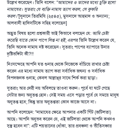
উল্লেখ করেছেন। তিনি বলেন:
“
আমাদের ও তাদের মধ্যে চুক্তি হলো
নামাযের। সুতরাং যে ব্যক্তি নামায ত্যাগ করল
, সে কুফরি
করল।
”
[সুনানে তিরমিযি (২৫৪৫), মুসনাদে আহমাদ ও অন্যান্য;
আলবানী হাদিসটিকে সহিহ বলেছেন]
অদ্ভুত বিষয় হলো প্রশ্নকারী ভাই কিভাবে বলছেন যে:
আমি চেষ্টা
করেছি যাতে কোন পাপে লিপ্ত না হই
; এরপর তিনি উল্লেখ করেন যে,
তিনি অনেক নামায নষ্ট করেছেন। সুতরাং পাপের ব্যাপারে উনার
দৃষ্টিভঙ্গিটা কী?!!
নিঃসন্দেহে আপনি যত গুনাহ থেকে নিজেকে বাঁচিয়ে রাখার চেষ্টা
উত্তর নম্বর ১১০৮৪৫ একটি বিবাহ রক্ষা
করেন এর মধ্যে নামায ত্যাগ করা সর্বাধিক জঘন্য ও সর্বাধিক
বিপদজনক গুনাহ; কেবল আল্লাহ্‌র সাথে শির্ক করা ছাড়া।
করেছিল।
সুতরাং আর দেরী নয় অবিলম্বে তাওবা করুন। পূর্বে যা ঘটে গেছে
উম্মাহকে উত্তর দিতে আমাদেরকে সহযোগিতা করুন
সেটার জন্য অনুতপ্ত হোন। সেই সময় এসে পড়ার পূর্বে যে সময়ে মানুষ
অনুতপ্ত হবে; কিন্তু তার অনুতপ্ততা কোন কাজে আসে না।
রাসূল সাল্লাল্লাহু আলাইহি ওয়া সাল্লাম বলেছেন
যে ব্যক্তি সৎ কর্মের পথ দেখাবে সে সৎকর্মকারীর সমান
আপনি বলেছেন: “নামাযের ক্ষেত্রে আপনার একটি গিঁট (জটিলতা)
সওয়াব পাবে
আছে। আপনি অনুভব করেন যে, এই জটিলতা থেকে আপনি কখনও
(সহিহ মুসলিম; ১৮৯৩)
সুস্থ হবেন না”: এটি শয়তানের ধোঁকা, তার প্রবঞ্চনা ও ভীতিসঞ্চার