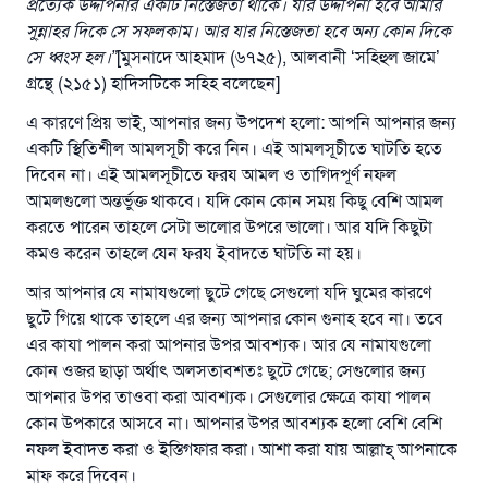
প্রত্যেক উদ্দীপনার একটি নিস্তেজতা থাকে। যার উদ্দীপনা হবে আমার
সু্ন্নাহর দিকে সে সফলকাম। আর যার নিস্তেজতা হবে অন্য কোন দিকে
সে ধ্বংস হল।
”
[মুসনাদে আহমাদ (৬৭২৫), আলবানী ‘সহিহুল জামে’
গ্রন্থে (২১৫১) হাদিসটিকে সহিহ বলেছেন]
এ কারণে প্রিয় ভাই, আপনার জন্য উপদেশ হলো: আপনি আপনার জন্য
একটি স্থিতিশীল আমলসূচী করে নিন। এই আমলসূচীতে ঘাটতি হতে
দিবেন না। এই আমলসূচীতে ফরয আমল ও তাগিদপূর্ণ নফল
আমলগুলো অন্তর্ভুক্ত থাকবে। যদি কোন কোন সময় কিছু বেশি আমল
করতে পারেন তাহলে সেটা ভালোর উপরে ভালো। আর যদি কিছুটা
কমও করেন তাহলে যেন ফরয ইবাদতে ঘাটতি না হয়।
আর আপনার যে নামাযগুলো ছুটে গেছে সেগুলো যদি ঘুমের কারণে
ছুটে গিয়ে থাকে তাহলে এর জন্য আপনার কোন গুনাহ হবে না। তবে
এর কাযা পালন করা আপনার উপর আবশ্যক। আর যে নামাযগুলো
কোন ওজর ছাড়া অর্থাৎ অলসতাবশতঃ ছুটে গেছে; সেগুলোর জন্য
আপনার উপর তাওবা করা আবশ্যক। সেগুলোর ক্ষেত্রে কাযা পালন
কোন উপকারে আসবে না। আপনার উপর আবশ্যক হলো বেশি বেশি
নফল ইবাদত করা ও ইস্তিগফার করা। আশা করা যায় আল্লাহ্‌ আপনাকে
মাফ করে দিবেন।