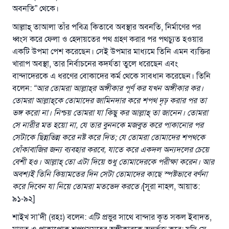
অবনতি” থেকে।
আল্লাহ্‌ তাআলা তাঁর পবিত্র কিতাবে অবস্থার অবনতি, নির্মাণের পর
ধ্বংস করে ফেলা ও হেদায়তের পথ গ্রহণ করার পর পথচ্যুত হওয়ার
একটি উপমা পেশ করেছেন। সেই উপমার মাধ্যমে তিনি এমন ব্যক্তির
খারাপ অবস্থা, তার নির্বাচনের কদর্যতা তুলে ধরেছেন এবং
বান্দাদেরকে এ ধরণের বোকাদের কর্ম থেকে সাবধান করেছেন। তিনি
বলেন:
“
আর তোমরা আল্লাহ্‌র অঙ্গীকার পূর্ণ কর যখন অঙ্গীকার কর।
তোমরা আল্লাহ্‌কে তোমাদের জামিনদার করে শপথ দৃঢ় করার পর তা
ভঙ্গ করো না। নিশ্চয় তোমরা যা কিছু কর আল্লাহ্‌ তা জানেন। তোমরা
সে নারীর মত হয়ো না,
যে তার বুননকে মজবুত করে পাকানোর পর
সেটাকে ছিন্নভিন্ন করে নষ্ট করে দিত; যে তোমরা তোমাদের শপথকে
ধোঁকাবাজির জন্য ব্যবহার করবে,
যাতে করে একদল অন্যদলের চেয়ে
বেশী হও। আল্লাহ্‌ তো এটা দিয়ে শুধু তোমাদেরকে পরীক্ষা করেন। আর
অবশ্যই তিনি কিয়ামতের দিন সেটা তোমাদের কাছে স্পষ্টভাবে বর্ণনা
করে দিবেন যা নিয়ে তোমরা মতভেদ করতে।
[সূরা নাহল, আয়াত:
৯১-৯২]
শাইখ সা’দী (রহঃ) বলেন: এটি প্রভুর সাথে বান্দার কৃত সকল ইবাদত,