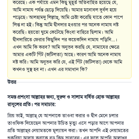
করেছে। এক পর্যায়ে এমন কিছু মূহূর্ত অতিবাহিত হয়েছে যে,
আমি নামায পর্যন্ত ছেড়ে দিয়েছি। আমার মনোবল দুর্বল হয়ে
পড়েছে। আলহামদু লিল্লাহ্‌, আমি চেষ্টা করেছি যাতে কোন পাপে
লিপ্ত না হই। কিন্তু আমি দ্বীনদার হওয়ার পর অনেক নামায নষ্ট
করেছি। হয়তো ঘুমে কেটেছে কিংবা বাহিরে ছিলাম। আমি
দ্বীনদারিতে ফেরার কিছুদিন পর কয়েকদিন নামায পড়িনি...।
এখন আমি কি করব? আমি অনুভব করছি যে, নামাযের ক্ষেত্রে
আমার একটি গিঁট (জটিলতা) আছে। কারণ আমি অনেক নামায
নষ্ট করি। আমি অনুভব করি যে, এই গিঁট (জটিলতা) থেকে আমি
কখনও সুস্থ হব না। এখন এর সমাধান কি?
উত্তর
সমস্ত প্রশংসা আল্লাহর জন্য, দুরুদ ও সালাম বর্ষিত হোক আল্লাহর
রাসূলের প্রতি। পর সমাচার:
প্রিয় ভাই, আল্লাহ্‌ যে আপনাকে তাওবা করার ও দ্বীন মেনে চলার
তাওফিক দিয়েছেন আপনার উচিত মৃত্যু এসে পড়ার আগে আপনার
প্রতি আল্লাহ্‌র নেয়ামতকে মূল্যায়ন করা। তখন আপনি এই নেয়ামতের
শুকরিয়া আদায় করাকে বড় কিছু ভাববেন। এর ফলে আপনি আল্লাহ্‌র