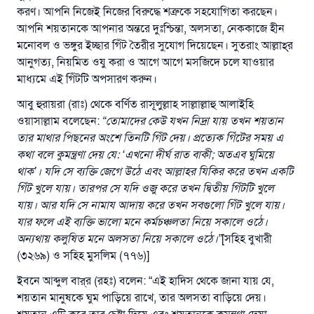
করণ। আপনি নিজেই নিজের বিরুদ্ধে শত্রুকে সহযোগিতা করছেন।
আপনি শয়তানকে আপনার অন্তরে দুঃশ্চিন্তা, অলসতা, নেককাজে হীন
মনোবল ও ভঙ্গুর ইচ্ছার গিঁট তৈরীর সুযোগ দিয়েছেন। সুতরাং আল্লাহ্‌র
এখনই শরীক হোন
আনুগত্য, নিয়মিত ওযু করা ও আগে আগে মসজিদে চলে যাওয়ার
মাধ্যমে এই গিঁটটি অপসারণ করুন।
আবু হুরায়রা (রাঃ) থেকে বর্ণিত রাসূলুল্লাহ সাল্লাল্লাহু আলাইহি
ওয়াসাল্লাম বলেছেন:
“
তোমাদের কেউ যখন নিদ্রা যায় তখন শয়তান
তার মাথার পিছনের অংশে তিনটি গিঁট দেয়। প্রত্যেক গিঁটের সময় এ
কথা বলে কুমন্ত্রণা দেয় যে:
‘
এখনো দীর্ঘ রাত বাকী;
অতএব ঘুমিয়ে
থাক
’
। যদি সে ব্যক্তি জেগে উঠে এবং আল্লাহর যিকির করে তখন একটি
গিঁট খুলে যায়। তারপর সে যদি ওজু করে তখন দ্বিতীয় গিঁটটি খুলে
যায়। আর যদি সে নামায আদায় করে তখন সবগুলো গিঁট খুলে যায়।
যার ফলে এই ব্যক্তি ভালো মনে কর্মচঞ্চলতা নিয়ে সকালে ওঠে।
অন্যথায় কলুষিত মনে অলসতা নিয়ে সকালে ওঠে।
”
[সহিহ বুখারী
(৩২৬৯) ও সহিহ মুসলিম (৭৭৬)]
ইবনে আব্দুল বার্‌র (রহঃ) বলেন: “এই হাদিস থেকে জানা যায় যে,
শয়তান মানুষকে ঘুম পাড়িয়ে রাখে, তার অলসতা বাড়িয়ে দেয়।