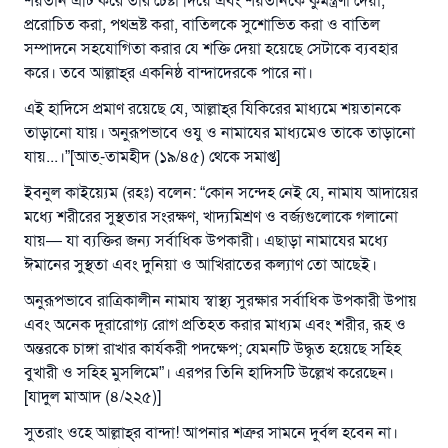
শয়তান এটি করে তার চেষ্টা দিয়ে এবং শয়তানকে কুমন্ত্রণা দেয়া,
প্ররোচিত করা, পথভ্রষ্ট করা, বাতিলকে সুশোভিত করা ও বাতিল
সম্পাদনে সহযোগিতা করার যে শক্তি দেয়া হয়েছে সেটাকে ব্যবহার
করে। তবে আল্লাহ্‌র একনিষ্ঠ বান্দাদেরকে পারে না।
এই হাদিসে প্রমাণ রয়েছে যে, আল্লাহ্‌র যিকিরের মাধ্যমে শয়তানকে
তাড়ানো যায়। অনুরূপভাবে ওযু ও নামাযের মাধ্যমেও তাকে তাড়ানো
যায়...।”[আত্‌-তামহীদ (১৯/৪৫) থেকে সমাপ্ত]
ইবনুল কাইয়্যেম (রহঃ) বলেন: “কোন সন্দেহ নেই যে, নামায আদায়ের
মধ্যে শরীরের সুস্থতার সংরক্ষণ, খাদ্যমিশ্রণ ও বর্জ্যগুলোকে গলানো
যায়— যা ব্যক্তির জন্য সর্বাধিক উপকারী। এছাড়া নামাযের মধ্যে
ঈমানের সুস্থতা এবং দুনিয়া ও আখিরাতের কল্যাণ তো আছেই।
অনুরূপভাবে রাত্রিকালীন নামায স্বাস্থ্য সুরক্ষার সর্বাধিক উপকারী উপায়
এবং অনেক দূরারোগ্য রোগ প্রতিহত করার মাধ্যম এবং শরীর, রূহ ও
অন্তরকে চাঙ্গা রাখার কার্যকরী পদক্ষেপ; যেমনটি উদ্ধৃত হয়েছে সহিহ
বুখারী ও সহিহ মুসলিমে”। এরপর তিনি হাদিসটি উল্লেখ করেছেন।
[যাদুল মাআদ (৪/২২৫)]
সুতরাং ওহে আল্লাহ্‌র বান্দা! আপনার শত্রুর সামনে দুর্বল হবেন না।