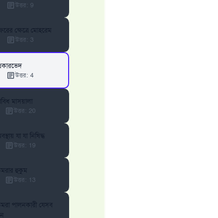
উত্তর
:
9
ফরের ক্ষেত্রে মোহরেম
উত্তর
:
3
প্রকারভেদ
উত্তর
:
4
বিবিধ মাসয়ালা
উত্তর
:
20
স্থায় যা যা নিষিদ্ধ
উত্তর
:
19
উমরার হুকুম
উত্তর
:
13
উমরা পালনকারী যেসব
েন