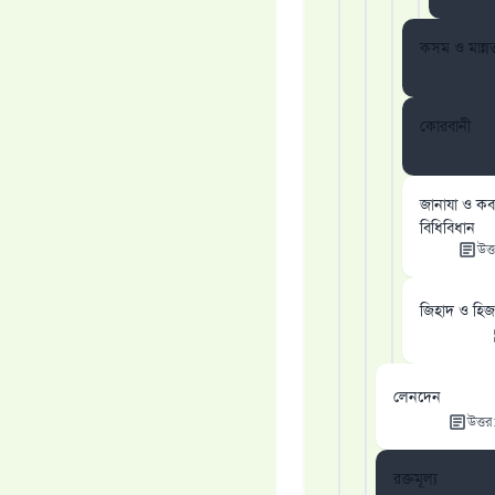
কসম ও মান্ন
কোরবানী
জানাযা ও কবর 
বিধিবিধান
উত্
জিহাদ ও হি
লেনদেন
উত্তর
রক্তমূল্য