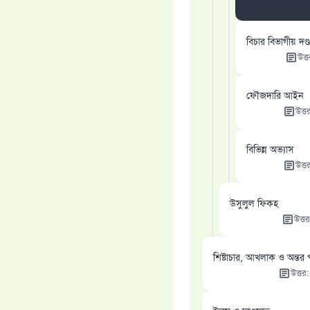
বিচার বিভাগীয় দণ্ড
উত্
ফৌজদারি আইন
উত্ত
বিভিন্ন অভ্যাস
উত্ত
উসুলুল ফিকহ
উত্তর
শিষ্টাচার, আখলাক ও অন্তর প
উত্তর