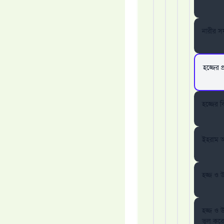
নারীর স
হজ্জের 
হজ্জের 
ইহরাম অব
হজ্জ ও 
হজ্জ ও 
ভুল কর