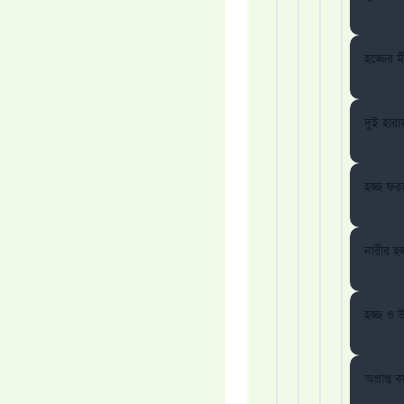
হজ্জের 
দুই হার
হজ্জ ফর
নারীর হজ
হজ্জ ও 
অপ্রাপ্ত