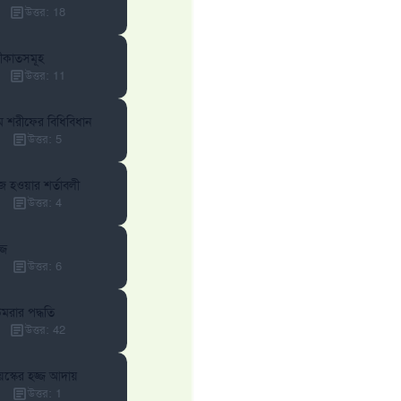
উত্তর
:
18
উত্তর নম্বর ১১০৮৪৫ একটি বিবাহ রক্ষা করেছিল।
মীকাতসমূহ
উম্মাহকে উত্তর দিতে আমাদেরকে সহযোগিতা করুন
উত্তর
:
11
রাসূল সাল্লাল্লাহু আলাইহি ওয়া সাল্লাম বলেছেন
যে ব্যক্তি সৎ কর্মের পথ দেখাবে সে সৎকর্মকারীর সমান সওয়াব পাবে
াম শরীফের বিধিবিধান
উত্তর
:
5
(সহিহ মুসলিম; ১৮৯৩)
জ হওয়ার শর্তাবলী
উত্তর
:
4
এখনই শরীক হোন
্জ
উত্তর
:
6
উমরার পদ্ধতি
উত্তর
:
42
 বয়স্কের হজ্জ আদায়
উত্তর
:
1