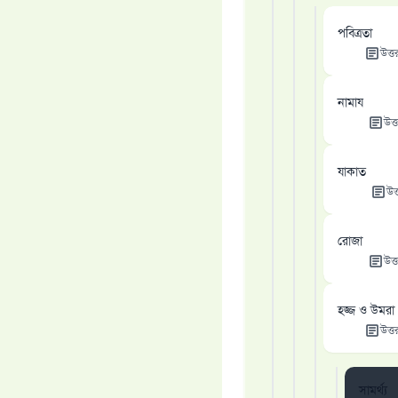
পবিত্রতা
উত্ত
নামায
উত্
যাকাত
উত
রোজা
উত্
হজ্জ ও উমরা
উত্ত
সামর্থ্য