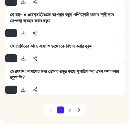
রাসূল সাল্লাল্লাহু আলাইহি ওয়া সাল্লাম বলেছেন
যে অ্যাপ ও ওয়েবসাইটগুলো আপনার বন্ধুর বৈশিষ্ট্যাবলী জানার দাবী করে
যে ব্যক্তি সৎ কর্মের পথ দেখাবে সে সৎকর্মকারীর সমান
সেগুলো ব্যবহার করার হুকুম
সওয়াব পাবে
(সহিহ মুসলিম; ১৮৯৩)
জ্যোতিষিদের কাছে আসা ও তাদেরকে বিশ্বাস করার হুকুম
এখনই শরীক হোন
হে রমযান! আমাদের জন্য তোমার প্রভুর কাছে সুপারিশ কর এমন কথা বলার
হুকুম কি?
1
2
Previous
Next