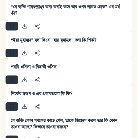
“যে ব্যক্তি গায়রুল্লাহ্‌র জন্য জবাই করে তার ওপর লানত হোক” এর মর্ম
কী?
“ইয়া মুহাম্মদ” বলা কিংবা “হায় মুহাম্মদ” বলা কি শির্ক?
শরয়ি ওসিলা ও বিদাতী ওসিলা
শির্কের স্বরূপ ও এর প্রকারগুলো কি কি?
উত্তর নম্বর ১১০৮৪৫ একটি বিবাহ রক্ষা
যে ব্যক্তি কোন গণকের কাছে গেল, তাকে জিজ্ঞেস করল তার কি কোন
করেছিল।
তাওবা আছে? কিভাবে তাওবা করবে?
উম্মাহকে উত্তর দিতে আমাদেরকে সহযোগিতা করুন