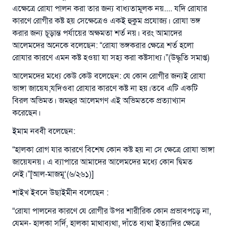
এক্ষেত্রে রোযা পালন করা তার জন্য বাধ্যতামূলক নয়.... যদি রোযার
রাসূল সাল্লাল্লাহু আলাইহি ওয়া সাল্লাম বলেছেন
কারণে রোগীর কষ্ট হয় সেক্ষেত্রেও একই হুকুম প্রযোজ্য। রোযা ভঙ্গ
যে ব্যক্তি সৎ কর্মের পথ দেখাবে সে সৎকর্মকারীর সমান
সওয়াব পাবে
করার জন্য চূড়ান্ত পর্যায়ের অক্ষমতা শর্ত নয়। বরং আমাদের
আলেমদের অনেকে বলেছেন: “রোযা ভঙ্গকরার ক্ষেত্রে শর্ত হলো
(সহিহ মুসলিম; ১৮৯৩)
রোযার কারণে এমন কষ্ট হওয়া যা সহ্য করা কষ্টসাধ্য।”(উদ্ধৃতি সমাপ্ত)
আলেমদের মধ্যে কেউ কেউ বলেছেন: যে কোন রোগীর জন্যই রোযা
ভাঙ্গা জায়েয;যদিওবা রোযার কারণে কষ্ট না হয়।তবে এটি একটি
এখনই শরীক হোন
বিরল অভিমত। জমহুর আলেমগণ এই অভিমতকে প্রত্যাখ্যান
করেছেন।
ইমাম নববী বলেছেন:
“হালকা রোগ যার কারণে বিশেষ কোন কষ্ট হয় না সে ক্ষেত্রে রোযা ভাঙ্গা
জায়েযনয়। এ ব্যাপারে আমাদের আলেমদের মধ্যে কোন দ্বিমত
নেই।”[আল-মাজমূ‘(৬/২৬১)]
শাইখ ইবনে উছাইমীন বলেছেন :
“রোযা পালনের কারণে যে রোগীর উপর শারীরিক কোন প্রভাবপড়ে না,
যেমন- হালকা সর্দি, হালকা মাথাব্যথা, দাঁতে ব্যথা ইত্যাদির ক্ষেত্রে