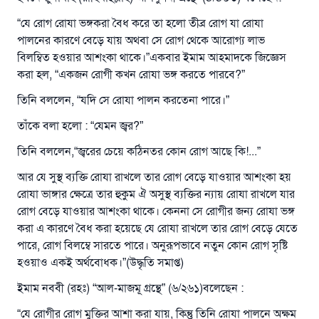
“যে রোগ রোযা ভঙ্গকরা বৈধ করে তা হলো তীব্র রোগ যা রোযা
পালনের কারণে বেড়ে যায় অথবা সে রোগ থেকে আরোগ্য লাভ
বিলম্বিত হওয়ার আশংকা থাকে।”একবার ইমাম আহমাদকে জিজ্ঞেস
করা হল, “একজন রোগী কখন রোযা ভঙ্গ করতে পারবে?”
তিনি বললেন, “যদি সে রোযা পালন করতেনা পারে।”
তাঁকে বলা হলো : “যেমন জ্বর?”
তিনি বললেন,“জ্বরের চেয়ে কঠিনতর কোন রোগ আছে কি!...”
আর যে সুস্থ ব্যক্তি রোযা রাখলে তার রোগ বেড়ে যাওয়ার আশংকা হয়
রোযা ভাঙ্গার ক্ষেত্রে তার হুকুম ঐ অসুস্থ ব্যক্তির ন্যায় রোযা রাখলে যার
রোগ বেড়ে যাওয়ার আশংকা থাকে। কেননা সে রোগীর জন্য রোযা ভঙ্গ
করা এ কারণে বৈধ করা হয়েছে যে রোযা রাখলে তার রোগ বেড়ে যেতে
পারে, রোগ বিলম্বে সারতে পারে। অনুরূপভাবে নতুন কোন রোগ সৃষ্টি
উত্তর নম্বর ১১০৮৪৫ একটি বিবাহ রক্ষা
হওয়াও একই অর্থবোধক।”(উদ্ধৃতি সমাপ্ত)
করেছিল।
ইমাম নববী (রহঃ) “আল-মাজমূ গ্রন্থে” (৬/২৬১)বলেছেন :
উম্মাহকে উত্তর দিতে আমাদেরকে সহযোগিতা করুন
“যে রোগীর রোগ মুক্তির আশা করা যায়, কিন্তু তিনি রোযা পালনে অক্ষম