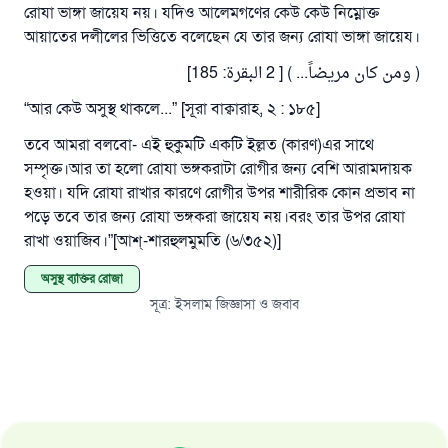
রোযা ভাঙ্গা জায়েয নয়। যদিও আলেমগণের কেউ কেউ নিম্নোক্ত
আয়াতের দলীলের ভিত্তিতে বলেছেন যে তার জন্য রোযা ভাঙ্গা জায়েয।
( ومن كان مريضاً... ) [ 2 البقرة: 185]
“আর কেউ অসুস্থ থাকলে...” [সূরা বাক্বারাহ, ২ : ১৮৫]
তবে আমরা বলবো- এই হুকুমটি একটি ইল্লত (কারণ)এর সাথে
সম্পৃক্ত।আর তা হলো রোযা ভঙ্গকরাটা রোগীর জন্য বেশি আরামদায়ক
হওয়া। যদি রোযা রাখার কারণে রোগীর উপর শারীরিক কোন প্রভাব না
পড়ে তবে তার জন্য রোযা ভঙ্গকরা জায়েয নয়।বরং তার উপর রোযা
রাখা ওয়াজিব।”[আশ্‌-শারহুলমুমতি (৬/৩৫২)]
অসুস্থ ব্যক্তির রোজা
সূত্র
:
ইসলাম জিজ্ঞাসা ও জবাব