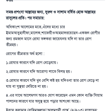
উত্তর
সমস্ত প্রশংসা আল্লাহর জন্য, দুরুদ ও সালাম বর্ষিত হোক আল্লাহর
রাসূলের প্রতি। পর সমাচার:
অধিকাংশ আলেমের মতে,এঁদের মধ্যে চার
ইমামআবুহানীফা,মালেক,শাফেয়ীওআহমাদরয়েছেন-একজন রোগীর
জন্য রমজান মাসে রোযা ভঙ্গকরা জায়েযনয় যদি না তার রোগ
তীব্রহয়।
রোগের তীব্রতার অর্থ হলো :
১.রোযার কারণে যদি রোগ বেড়েযায়।
২.রোযার কারণে যদি আরোগ্য লাভে বিলম্ব হয়।
৩.রোযার কারণে যদি খুব বেশি কষ্ট হয় যদিওবা তার রোগ বেড়ে না
যায় বা সুস্থতা দেরিতে না হয়।
৪.এর সাথে আলেমগণ আরও যোগ করেছেন এমন কোন ব্যক্তি সিয়াম
পালনের কারণে যার অসুস্থ হয়ে পড়ার আশংকা আছে।
ইবনে ক্বুদামাহ (রাহিমাহুল্লাহ)‘আলমুগনী গ্রন্থে’ (৪/৪০৩) বলেছেন: